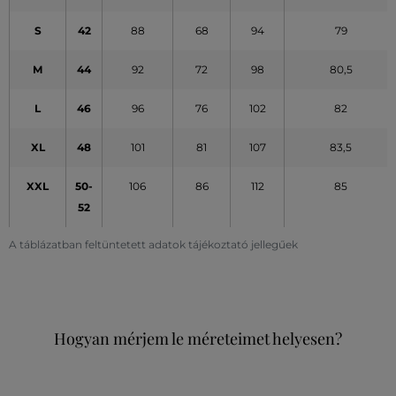
S
42
88
68
94
79
M
44
92
72
98
80,5
L
46
96
76
102
82
XL
48
101
81
107
83,5
XXL
50-
106
86
112
85
52
A táblázatban feltüntetett adatok tájékoztató jellegűek
Hogyan mérjem le méreteimet helyesen?