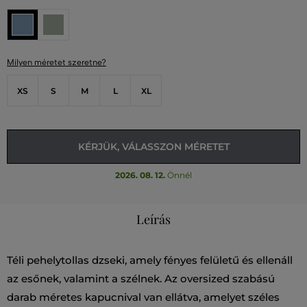
Milyen méretet szeretne?
XS
S
M
L
XL
KÉRJÜK, VÁLASSZON MÉRETET
2026. 08. 12.
Önnél
Leírás
Téli pehelytollas dzseki, amely fényes felületű és ellenáll
az esőnek, valamint a szélnek. Az oversized szabású
darab méretes kapucnival van ellátva, amelyet széles