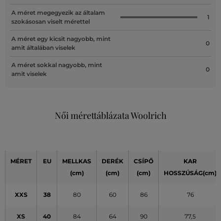
A méret megegyezik az általam
1
szokásosan viselt mérettel
A méret egy kicsit nagyobb, mint
0
amit általában viselek
A méret sokkal nagyobb, mint
0
amit viselek
Női mérettáblázata Woolrich
MÉRET
EU
MELLKAS
DERÉK
CSÍPŐ
KAR
(cm)
(cm)
(cm)
HOSSZÚSÁG(cm)
XXS
38
80
60
86
76
XS
40
84
64
90
77,5