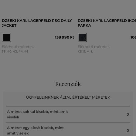
DZSEKI KARL LAGERFELD RSG DAILY
DZSEKI KARL LAGERFELD IKO
JACKET
PARKA
138 990 Ft
10
Elérhető méretek:
Elérhető méretek:
38
,
40
,
42
,
44
,
46
XS
,
S
,
M
,
L
Recenziók
ÜGYFELEINKNEK ÁLTAL ÉRTÉKELT MÉRETEK
A méret sokkal kisebb, mint amit
0
viselek
A méret egy kicsit kisebb, mint
0
amit viselek