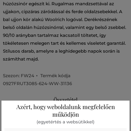
húzózsinór egészít ki. Rugalmas mandzsettával az
ujjakon, cipzáras záródással és ferde oldalzsebekkel. A
bal ujjon kör alakú Woolrich logóval. Derékrészének
belső oldalán húzózsinórral, valamint egy belső zsebbel.
90/10 arányban tartalmaz kacsatoll töltetet, így
tökéletesen melegen tart és kellemes viseletet garantál.
Stílusos darab, amelyre a leghidegebb napok során is
számíthat majd.
Szezon: FW24
Termék kódja
0927FRUT3085-624-WW-31136
Összetétel
Azért, hogy weboldalunk megfelelően
működjön
felső anyag
(egyetértés a websütikkel)
POLIAMID