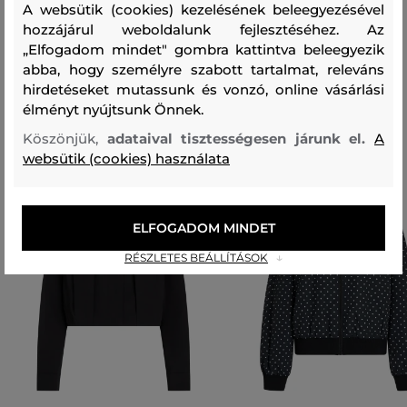
100 %
A websütik (cookies) kezelésének beleegyezésével
hozzájárul weboldalunk fejlesztéséhez. Az
„Elfogadom mindet" gombra kattintva beleegyezik
Ajánlott termékek
abba, hogy személyre szabott tartalmat, releváns
hirdetéseket mutassunk és vonzó, online vásárlási
élményt nyújtsunk Önnek.
Köszönjük,
adataival tisztességesen járunk el.
A
websütik (cookies) használata
ELFOGADOM MINDET
RÉSZLETES BEÁLLÍTÁSOK