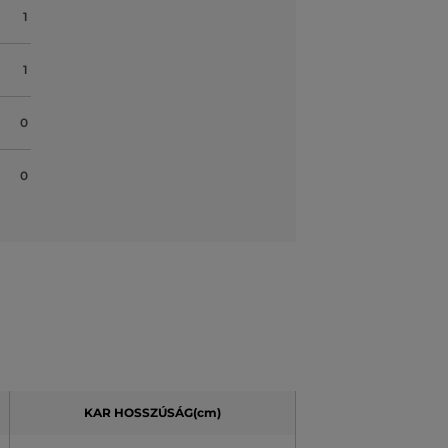
1
1
0
0
KAR HOSSZÚSÁG(cm)