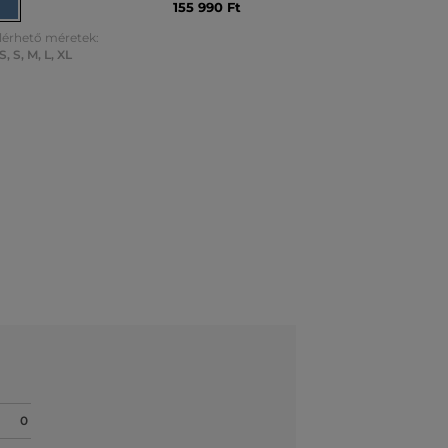
155 990 Ft
lérhető méretek:
S
,
S
,
M
,
L
,
XL
0