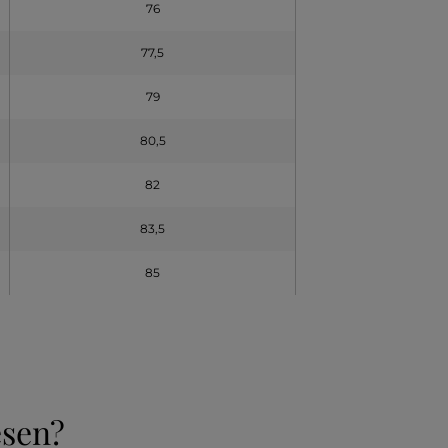
76
77,5
79
80,5
82
83,5
85
esen?