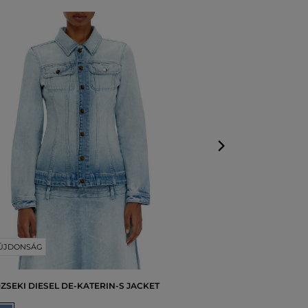
DZSEKI KARL L
LIGHTWEIGHT 
Elérhető mérete
XS
,
S
,
M
,
L
,
XL
ÚJDONSÁG
ZSEKI DIESEL DE-KATERIN-S JACKET