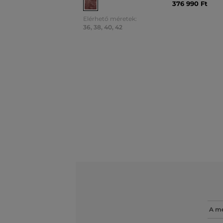
376 990 Ft
Elérhető méretek:
36
,
38
,
40
,
42
A mé