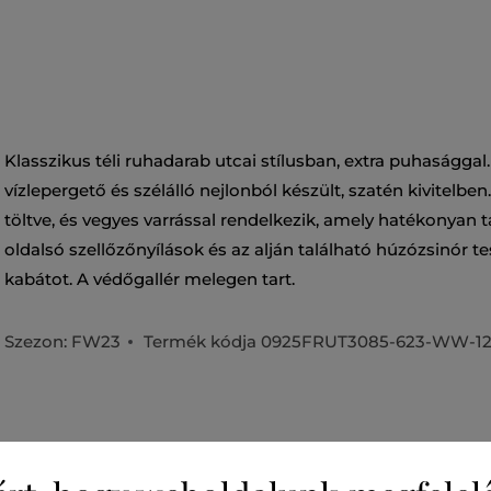
Klasszikus téli ruhadarab utcai stílusban, extra puhasággal.
vízlepergető és szélálló nejlonból készült, szatén kivitelben
töltve, és vegyes varrással rendelkezik, amely hatékonyan t
oldalsó szellőzőnyílások és az alján található húzózsinór te
kabátot. A védőgallér melegen tart.
Szezon: FW23
Termék kódja
0925FRUT3085-623-WW-12