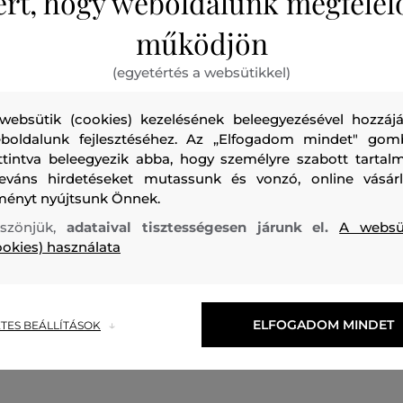
ért, hogy weboldalunk megfelel
felső anyag
POLIAMID
működjön
100 %
(egyetértés a websütikkel)
töltet
KACSA PEHELY TOLL
TOLLAK
websütik (cookies) kezelésének beleegyezésével hozzájá
90 %
10 %
boldalunk fejlesztéséhez. Az „Elfogadom mindet" gom
ttintva beleegyezik abba, hogy személyre szabott tartalm
bélésanyag
leváns hirdetéseket mutassunk és vonzó, online vásárl
POLIAMID
ményt nyújtsunk Önnek.
100 %
szönjük,
adataival tisztességesen járunk el.
A websü
ookies) használata
ELFOGADOM MINDET
TES BEÁLLÍTÁSOK
Ajánlott termékek