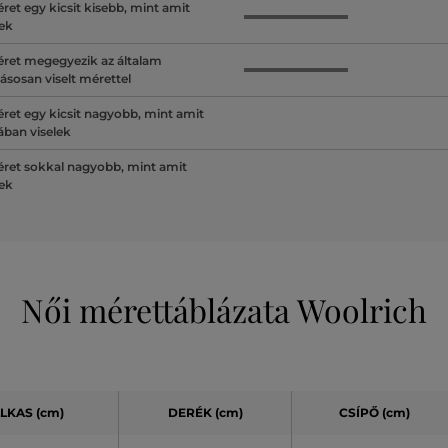
ret egy kicsit kisebb, mint amit
lek
ret megegyezik az általam
ásosan viselt mérettel
ret egy kicsit nagyobb, mint amit
lában viselek
ret sokkal nagyobb, mint amit
lek
Női mérettáblázata Woolrich
LKAS (cm)
DERÉK (cm)
CSÍPŐ (cm)