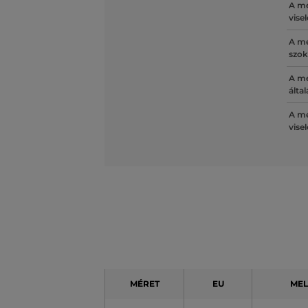
A mé
vise
A mé
szok
A mé
álta
A mé
vise
MÉRET
EU
MEL