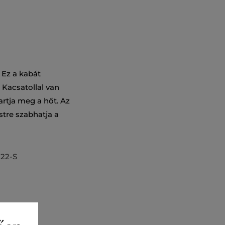
 Ez a kabát
. Kacsatollal van
artja meg a hőt. Az
stre szabhatja a
22-S