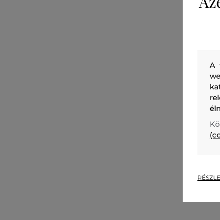
Az
A 
we
ka
re
él
Kö
(c
RÉSZLE