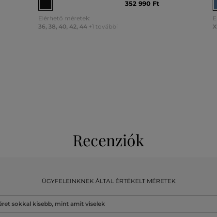
352 990 Ft
Elérhető méretek:
E
36
,
38
,
40
,
42
,
44
+1 további
X
Recenziók
ÜGYFELEINKNEK ÁLTAL ÉRTÉKELT MÉRETEK
ret sokkal kisebb, mint amit viselek