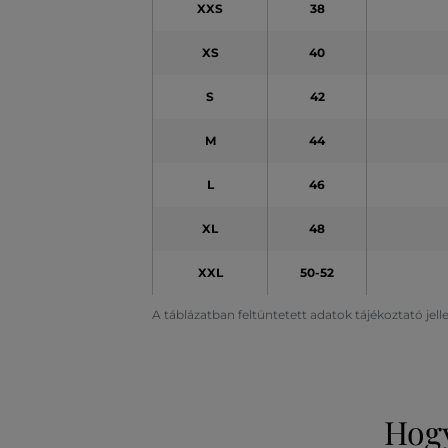
XXS
38
XS
40
S
42
M
44
L
46
XL
48
XXL
50-52
A táblázatban feltüntetett adatok tájékoztató jel
Hogy