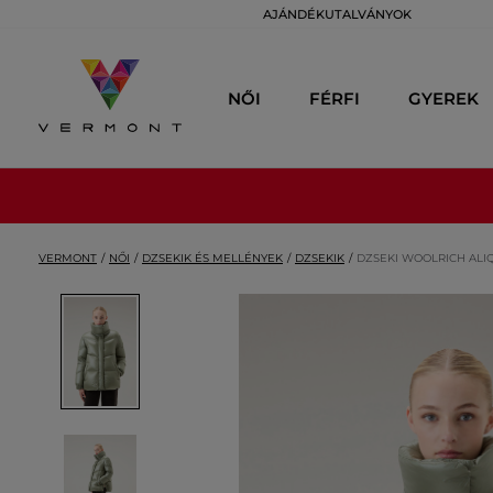
AJÁNDÉKUTALVÁNYOK
NŐI
FÉRFI
GYEREK
VERMONT
NŐI
DZSEKIK ÉS MELLÉNYEK
DZSEKIK
DZSEKI WOOLRICH ALI