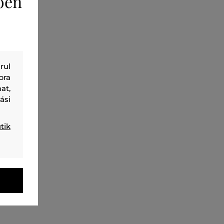
ően
rul
bra
at,
ási
tik
ÚJDONSÁG