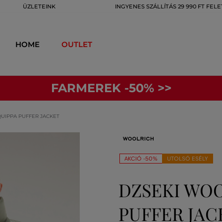
ÜZLETEINK
INGYENES SZÁLLÍTÁS 29 990 FT FELE
HOME
OUTLET
FARMEREK -50% >>
QUIPPA PUFFER JACKET
AKCIÓ -50%
UTOLSÓ ESÉLY
DZSEKI WOO
PUFFER JAC