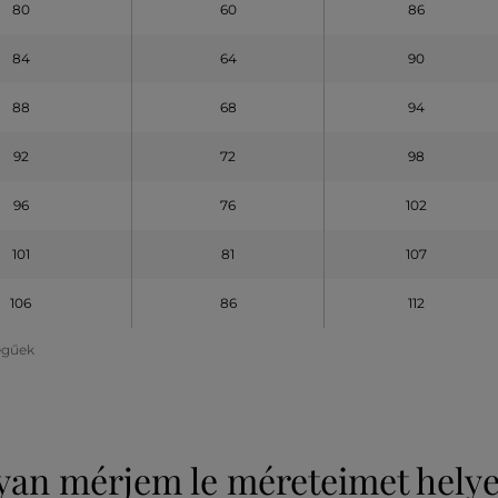
80
60
86
84
64
90
88
68
94
92
72
98
96
76
102
101
81
107
106
86
112
legűek
an mérjem le méreteimet hely