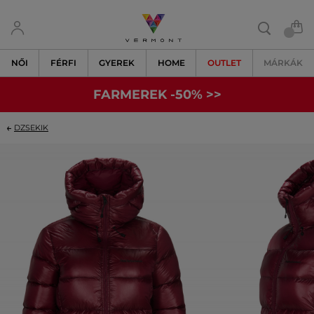
NŐI
FÉRFI
GYEREK
HOME
OUTLET
MÁRKÁK
FARMEREK -50% >>
DZSEKIK