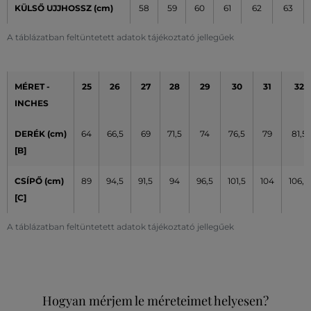
KÜLSŐ UJJHOSSZ (cm)
58
59
60
61
62
63
A táblázatban feltüntetett adatok tájékoztató jellegűek
MÉRET -
25
26
27
28
29
30
31
32
INCHES
DERÉK (cm)
64
66,5
69
71,5
74
76,5
79
81,5
[B]
CSÍPŐ (cm)
89
94,5
91,5
94
96,5
101,5
104
106,5
[C]
A táblázatban feltüntetett adatok tájékoztató jellegűek
Hogyan mérjem le méreteimet helyesen?