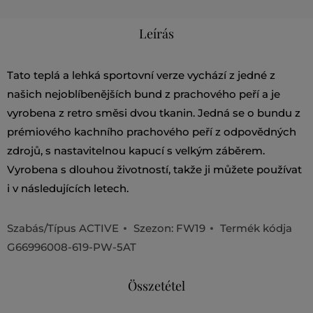
Leírás
Tato teplá a lehká sportovní verze vychází z jedné z
našich nejoblíbenějších bund z prachového peří a je
vyrobena z retro směsi dvou tkanin. Jedná se o bundu z
prémiového kachního prachového peří z odpovědných
zdrojů, s nastavitelnou kapucí s velkým záběrem.
Vyrobena s dlouhou životností, takže ji můžete používat
i v následujících letech.
Szabás/Típus
ACTIVE
Szezon: FW19
Termék kódja
G66996008-619-PW-5AT
Összetétel