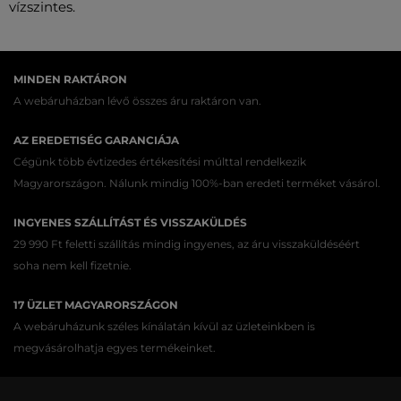
vízszintes.
MINDEN RAKTÁRON
A webáruházban lévő összes áru raktáron van.
AZ EREDETISÉG GARANCIÁJA
Cégünk több évtizedes értékesítési múlttal rendelkezik
Magyarországon. Nálunk mindig 100%-ban eredeti terméket vásárol.
INGYENES SZÁLLÍTÁST ÉS VISSZAKÜLDÉS
29 990 Ft feletti szállítás mindig ingyenes, az áru visszaküldéséért
soha nem kell fizetnie.
17 ÜZLET MAGYARORSZÁGON
A webáruházunk széles kínálatán kívül az üzleteinkben is
megvásárolhatja egyes termékeinket.