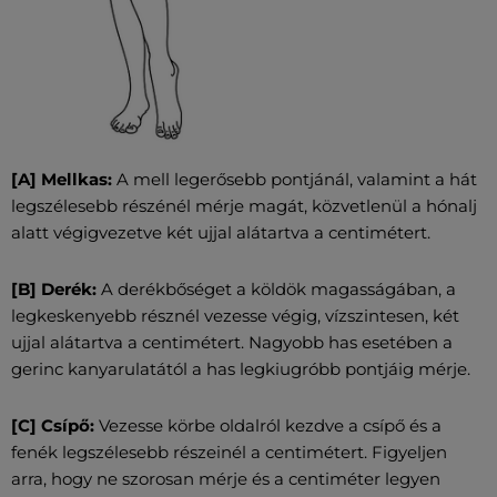
[A] Mellkas:
A mell legerősebb pontjánál, valamint a hát
legszélesebb részénél mérje magát, közvetlenül a hónalj
alatt végigvezetve két ujjal alátartva a centimétert.
[B] Derék:
A derékbőséget a köldök magasságában, a
legkeskenyebb résznél vezesse végig, vízszintesen, két
ujjal alátartva a centimétert. Nagyobb has esetében a
gerinc kanyarulatától a has legkiugróbb pontjáig mérje.
[C] Csípő:
Vezesse körbe oldalról kezdve a csípő és a
fenék legszélesebb részeinél a centimétert. Figyeljen
arra, hogy ne szorosan mérje és a centiméter legyen