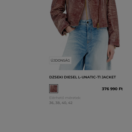
ÚJDONSÁG
DZSEKI DIESEL L-UNATIC-T1 JACKET
376 990 Ft
Elérhető méretek:
36
,
38
,
40
,
42