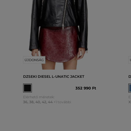
ÚJDONSÁG
DZSEKI DIESEL L-UNATIC JACKET
D
352 990 Ft
Elérhető méretek:
E
36
,
38
,
40
,
42
,
44
+1 további
X