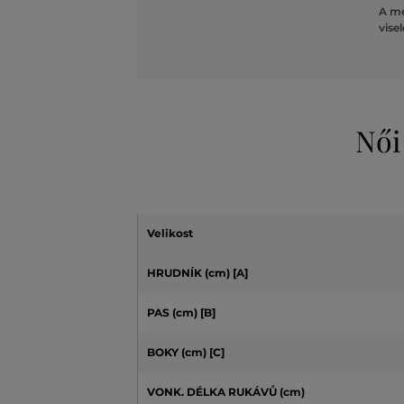
A mé
vise
Női
Velikost
HRUDNÍK (cm)
[A]
PAS (cm) [B]
BOKY (cm) [C]
VONK. DÉLKA RUKÁVŮ (cm)