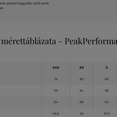
ret sokkal nagyobb, mint amit
lek
 mérettáblázata - PeakPerform
XXS
XS
S
74
80
86
59
64
69
84
89
94
56,5
58
59,5