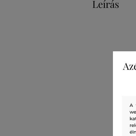
Leírás
Az
A 
we
ka
re
él