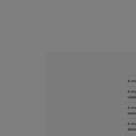
A mé
A mé
vise
A mé
szok
A mé
álta