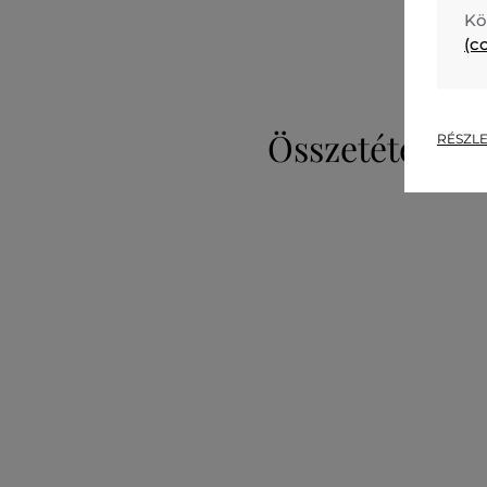
Kö
(c
Összetétel
RÉSZLE