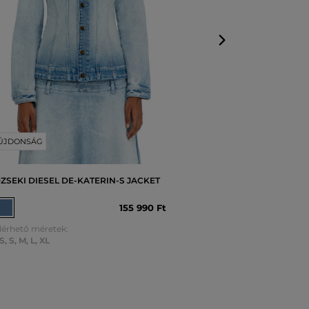
ÚJDONSÁG
ZSEKI DIESEL DE-KATERIN-S JACKET
155 990 Ft
lérhető méretek:
S
,
S
,
M
,
L
,
XL