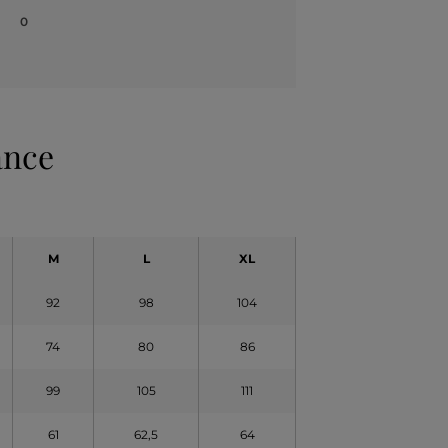
0
ance
M
L
XL
92
98
104
74
80
86
99
105
111
61
62,5
64