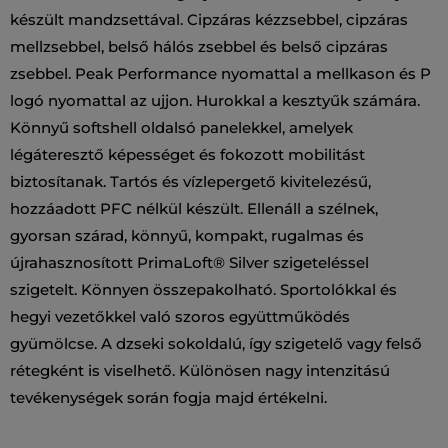
készült mandzsettával. Cipzáras kézzsebbel, cipzáras
mellzsebbel, belső hálós zsebbel és belső cipzáras
zsebbel. Peak Performance nyomattal a mellkason és P
logó nyomattal az ujjon. Hurokkal a kesztyűk számára.
Könnyű softshell oldalsó panelekkel, amelyek
légáteresztő képességet és fokozott mobilitást
biztosítanak. Tartós és vízlepergető kivitelezésű,
hozzáadott PFC nélkül készült. Ellenáll a szélnek,
gyorsan szárad, könnyű, kompakt, rugalmas és
újrahasznosított PrimaLoft® Silver szigeteléssel
szigetelt. Könnyen összepakolható. Sportolókkal és
hegyi vezetőkkel való szoros együttműködés
gyümölcse. A dzseki sokoldalú, így szigetelő vagy felső
rétegként is viselhető. Különösen nagy intenzitású
tevékenységek során fogja majd értékelni.