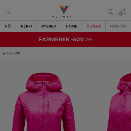
NŐI
FÉRFI
GYEREK
HOME
OUTLET
MÁRKÁK
FARMEREK -50% >>
DZSEKIK