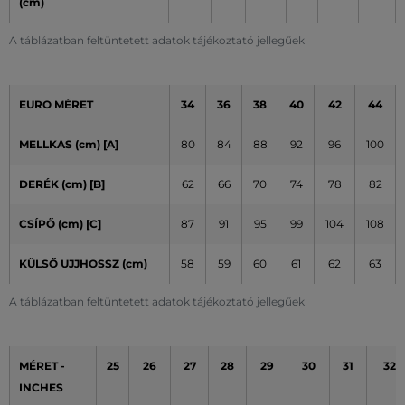
(cm)
A táblázatban feltüntetett adatok tájékoztató jellegűek
EURO MÉRET
34
36
38
40
42
44
MELLKAS (cm)
[A]
80
84
88
92
96
100
DERÉK (cm) [B]
62
66
70
74
78
82
CSÍPŐ (cm) [C]
87
91
95
99
104
108
KÜLSŐ UJJHOSSZ (cm)
58
59
60
61
62
63
A táblázatban feltüntetett adatok tájékoztató jellegűek
MÉRET -
25
26
27
28
29
30
31
32
INCHES