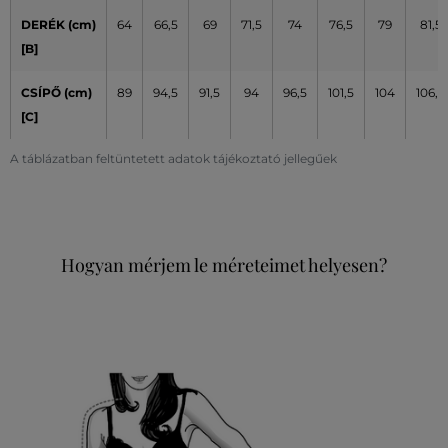
DERÉK (cm)
64
66,5
69
71,5
74
76,5
79
81,5
[B]
CSÍPŐ (cm)
89
94,5
91,5
94
96,5
101,5
104
106,5
[C]
A táblázatban feltüntetett adatok tájékoztató jellegűek
Hogyan mérjem le méreteimet helyesen?