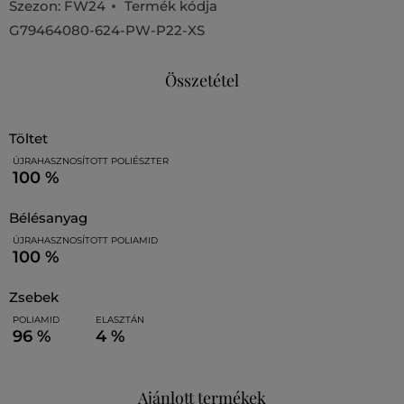
Szezon: FW24
Termék kódja
G79464080-624-PW-P22-XS
Összetétel
töltet
ÚJRAHASZNOSÍTOTT POLIÉSZTER
100 %
bélésanyag
ÚJRAHASZNOSÍTOTT POLIAMID
100 %
zsebek
POLIAMID
ELASZTÁN
96 %
4 %
Ajánlott termékek