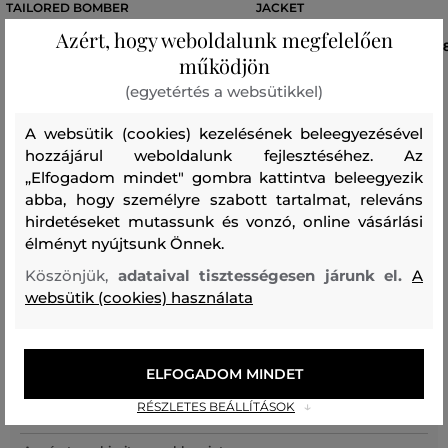
TAILORED BOMBER
JACKET
Azért, hogy weboldalunk megfelelően
175 990 Ft
13
működjön
Elérhető méretek:
Elérhető méretek:
(egyetértés a websütikkel)
XS
,
S
,
M
,
L
38
,
40
,
42
,
44
,
46
A websütik (cookies) kezelésének beleegyezésével
hozzájárul weboldalunk fejlesztéséhez. Az
„Elfogadom mindet" gombra kattintva beleegyezik
Recenziók
abba, hogy személyre szabott tartalmat, releváns
hirdetéseket mutassunk és vonzó, online vásárlási
élményt nyújtsunk Önnek.
ÜGYFELEINKNEK ÁLTAL ÉRTÉKELT MÉRETEK
Köszönjük,
adataival tisztességesen járunk el.
A
A méret sokkal kisebb, mint amit
websütik (cookies) használata
0
viselek
A méret egy kicsit kisebb, mint
0
amit viselek
ELFOGADOM MINDET
A méret megegyezik az általam
RÉSZLETES BEÁLLÍTÁSOK
1
szokásosan viselt mérettel