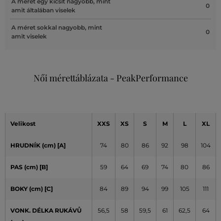
A méret egy kicsit nagyobb, mint
0
amit általában viselek
A méret sokkal nagyobb, mint
0
amit viselek
Női mérettáblázata - PeakPerformance
Velikost
XXS
XS
S
M
L
XL
HRUDNÍK (cm)
[A]
74
80
86
92
98
104
PAS (cm) [B]
59
64
69
74
80
86
BOKY (cm) [C]
84
89
94
99
105
111
VONK. DÉLKA RUKÁVŮ
56,5
58
59,5
61
62,5
64