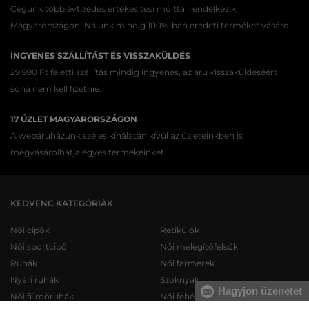
Cégünk több évtizedes értékesítési múlttal rendelkezik
Magyarországon. Nálunk mindig 100%-ban eredeti terméket vásárol.
INGYENES SZÁLLÍTÁST ÉS VISSZAKÜLDÉS
29 990 Ft feletti szállítás mindig ingyenes, az áru visszaküldéséért
soha nem kell fizetnie.
17 ÜZLET MAGYARORSZÁGON
A webáruházunk széles kínálatán kívül az üzleteinkben is
megvásárolhatja egyes termékeinket.
KEDVENC KATEGÓRIÁK
Női cipők
Retikülök
Női sportcipő
Női melegítőfelsők
Ruhák
Női farmerek
Nyári ruhák
Szoknyák
Hagyjon üzenetet
Női fürdőruhák
Női fehérneműk