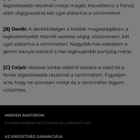
legszélesebb részénél mérje magát, közvetlenül a hónalj
alatt végigvezetve két ujjal alátartva a centimétert.
[B] Derék:
A derékbőséget a köldök magasságában, a
legkeskenyebb résznél vezesse végig, vízszintesen, két
ujjal alátartva a centimétert. Nagyobb has esetében a
gerinc kanyarulatától a has legkiugróbb pontjáig mérje.
[C] Csípő:
Vezesse körbe oldalról kezdve a csípő és a
fenék legszélesebb részeinél a centimétert. Figyeljen
arra, hogy ne szorosan mérje és a centiméter legyen
vízszintes.
MINDEN RAKTÁRON
A webáruházban lévő összes áru raktáron van.
AZ EREDETISÉG GARANCIÁJA