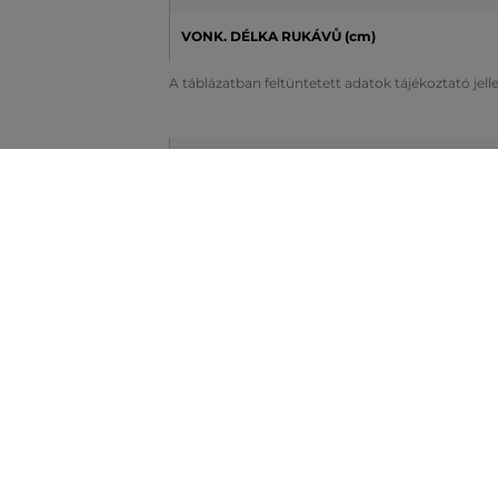
VONK. DÉLKA RUKÁVŮ (cm)
A táblázatban feltüntetett adatok tájékoztató jel
EURO MÉRET
MELLKAS (cm)
[A]
DERÉK (cm) [B]
CSÍPŐ (cm) [C]
KÜLSŐ UJJHOSSZ (cm)
A táblázatban feltüntetett adatok tájékoztató jel
MÉRET - INCHES
2