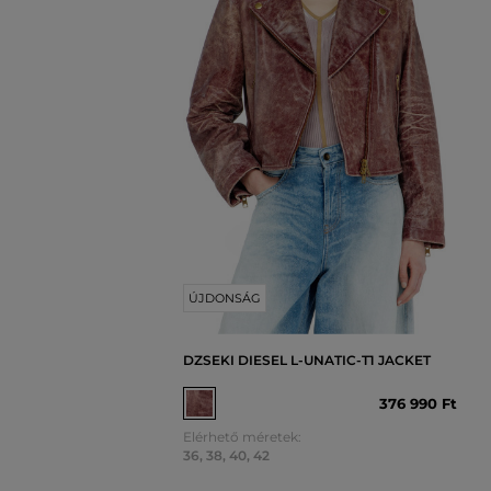
ÚJDONSÁG
DZSEKI DIESEL L-UNATIC-T1 JACKET
376 990 Ft
Elérhető méretek:
36
,
38
,
40
,
42