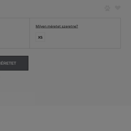
Milyen méretet szeretne?
XS
MÉRETET
l