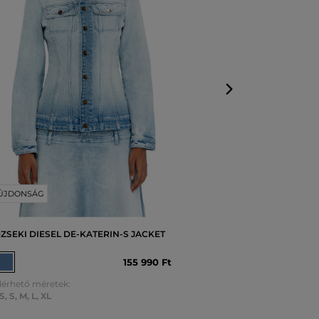
Elérhető mérete
XS
,
S
,
M
,
L
,
XL
ÚJDONSÁG
ZSEKI DIESEL DE-KATERIN-S JACKET
155 990 Ft
lérhető méretek:
S
,
S
,
M
,
L
,
XL