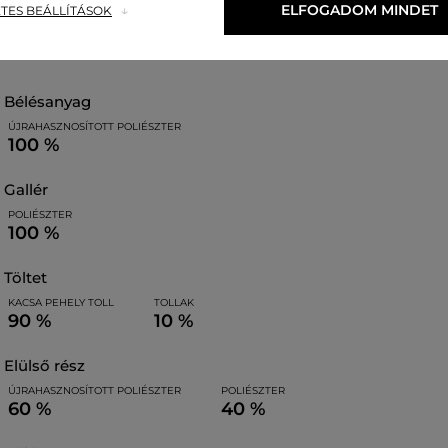
ELFOGADOM MINDET
TES BEÁLLÍTÁSOK
bélésanyag
ÚJRAHASZNOSÍTOTT POLIÉSZTER
100 %
gallér
POLIÉSZTER
100 %
töltet
KACSA PEHELY TOLL
TOLLAK
90 %
10 %
elülső rész
ÚJRAHASZNOSÍTOTT POLIÉSZTER
POLIÉSZTER
60 %
40 %