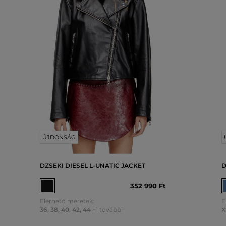
ÚJDONSÁG
DZSEKI DIESEL L-UNATIC JACKET
D
352 990 Ft
Elérhető méretek:
E
36
,
38
,
40
,
42
,
44
+1 további
X