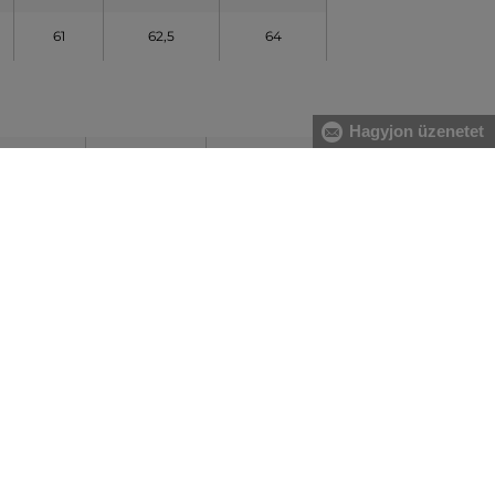
61
62,5
64
Hagyjon üzenetet
40
42
44
92
96
100
74
78
82
99
104
108
61
62
63
31
32
33