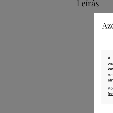
Leírás
Az
A 
we
ka
re
él
Kö
(c