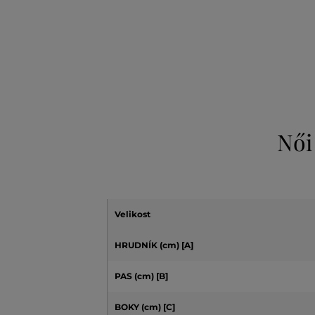
Női
Velikost
HRUDNÍK (cm)
[A]
PAS (cm) [B]
BOKY (cm) [C]