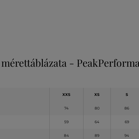
 mérettáblázata - PeakPerform
XXS
XS
S
74
80
86
59
64
69
84
89
94