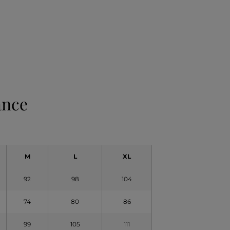
ance
M
L
XL
92
98
104
74
80
86
99
105
111