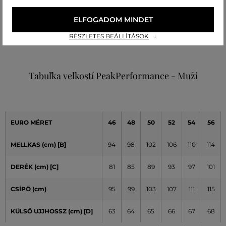
Szín
Méret:
Hogy áll?: A méret megegyezik az általam
ELFOGADOM MINDET
M
szokásosan viselt mérettel
RÉSZLETES BEÁLLÍTÁSOK
Tibor K.
Tabuľka veľkostí PeakPerformance - Muži
EURO MÉRET
46
48
50
52
54
56
MELLKAS (cm) [B]
94
98
102
106
110
114
DERÉK (cm) [C]
81
85
89
93
97
101
CSÍPŐ (cm)
95
99
103
107
111
115
KÜLSŐ UJJHOSSZ (cm)
[D]
63
64
65
66
67
68