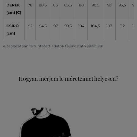
DERÉK
78
80,5
83
85,5
88
90,5
93
95,5
98
(cm) [C]
CSÍPŐ
92
94,5
97
99,5
104
104,5
107
112
117
(cm)
A táblázatban feltüntetett adatok tájékoztató jellegűek
Hogyan mérjem le méreteimet helyesen?