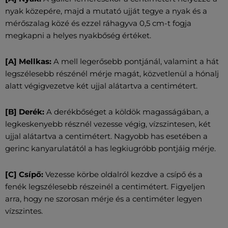
nyak közepére, majd a mutató ujját tegye a nyak és a
mérőszalag közé és ezzel ráhagyva 0,5 cm-t fogja
megkapni a helyes nyakbőség értéket.
[A] Mellkas:
A mell legerősebb pontjánál, valamint a hát
legszélesebb részénél mérje magát, közvetlenül a hónalj
alatt végigvezetve két ujjal alátartva a centimétert.
[B] Derék:
A derékbőséget a köldök magasságában, a
legkeskenyebb résznél vezesse végig, vízszintesen, két
ujjal alátartva a centimétert. Nagyobb has esetében a
gerinc kanyarulatától a has legkiugróbb pontjáig mérje.
[C] Csípő:
Vezesse körbe oldalról kezdve a csípő és a
fenék legszélesebb részeinél a centimétert. Figyeljen
arra, hogy ne szorosan mérje és a centiméter legyen
vízszintes.