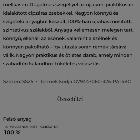
mellkason. Rugalmas szegéllyel az ujjakon, praktikusan
kialakított cipzáras zsebekkel. Nagyon könnyű és
szigetelő anyagból készült, 100%-ban újrahasznosított,
szintetikus szálakból. Anyaga kellemesen melegen tart,
könnyű, ellenáll az esőnek, valamint a szélnek és
könnyen pakolható - így utazás során remek társává
válik. Nagyon praktikus és ötletes darab, amely minden
szabadtéri kalandhoz tökéletes választás.
Szezon: SS25
Termék kódja
G79447060-325-PA-48C
Összetétel
felső anyag
ÚJRAHASZNOSÍTOTT POLIÉSZTER
100 %