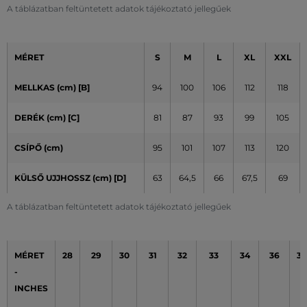
A táblázatban feltüntetett adatok tájékoztató jellegűek
MÉRET
S
M
L
XL
XXL
MELLKAS (cm) [B]
94
100
106
112
118
DERÉK (cm) [C]
81
87
93
99
105
CSÍPŐ (cm)
95
101
107
113
120
KÜLSŐ UJJHOSSZ (cm)
[D]
63
64,5
66
67,5
69
A táblázatban feltüntetett adatok tájékoztató jellegűek
MÉRET
28
29
30
31
32
33
34
36
38
-
INCHES