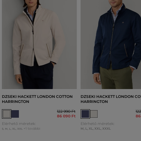
DZSEKI HACKETT LONDON COTTON
DZSEKI HACKETT LONDON C
HARRINGTON
HARRINGTON
122 990 Ft
12
86 090 Ft
86
Elérhető méretek:
Elérhető méretek:
+1 további
M
,
L
,
XL
,
XXL
,
XXXL
S
,
M
,
L
,
XL
,
XXL