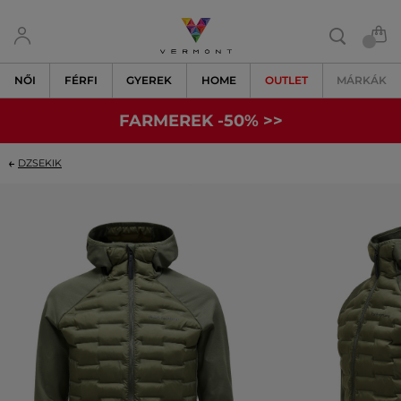
NŐI
FÉRFI
GYEREK
HOME
OUTLET
MÁRKÁK
FARMEREK -50% >>
DZSEKIK