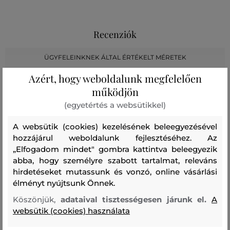
Recenziók
ÜGYFELEINKNEK ÁLTAL ÉRTÉKELT MÉRETEK
Azért, hogy weboldalunk megfelelően
A méret sokkal kisebb, mint amit
0
működjön
viselek
(egyetértés a websütikkel)
A méret egy kicsit kisebb, mint
1
amit viselek
A websütik (cookies) kezelésének beleegyezésével
A méret megegyezik az általam
hozzájárul weboldalunk fejlesztéséhez. Az
4
szokásosan viselt mérettel
„Elfogadom mindet" gombra kattintva beleegyezik
abba, hogy személyre szabott tartalmat, releváns
A méret egy kicsit nagyobb, mint
0
hirdetéseket mutassunk és vonzó, online vásárlási
amit általában viselek
élményt nyújtsunk Önnek.
A méret sokkal nagyobb, mint
0
Köszönjük,
adataival tisztességesen járunk el.
A
amit viselek
websütik (cookies) használata