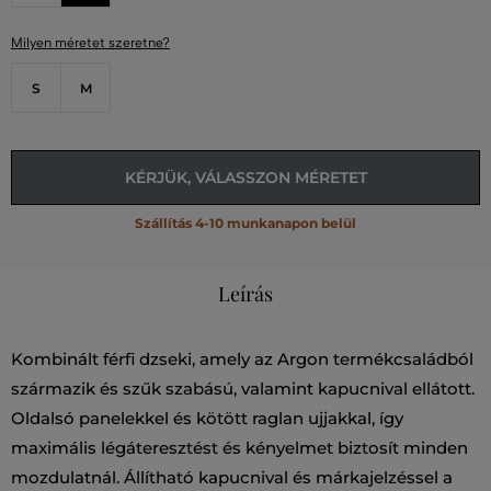
Milyen méretet szeretne?
S
M
KÉRJÜK, VÁLASSZON MÉRETET
Szállítás 4-10 munkanapon belül
Leírás
Kombinált férfi dzseki, amely az Argon termékcsaládból
származik és szűk szabású, valamint kapucnival ellátott.
Oldalsó panelekkel és kötött raglan ujjakkal, így
maximális légáteresztést és kényelmet biztosít minden
mozdulatnál. Állítható kapucnival és márkajelzéssel a