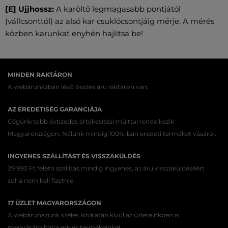
[E] Ujjhossz:
A karöltő legmagasabb pontjától
(vállcsonttól) az alsó kar csuklócsontjáig mérje. A mérés
közben karunkat enyhén hajlítsa be!
MINDEN RAKTÁRON
A webáruházban lévő összes áru raktáron van.
AZ EREDETISÉG GARANCIÁJA
Cégünk több évtizedes értékesítési múlttal rendelkezik
Magyarországon. Nálunk mindig 100%-ban eredeti terméket vásárol.
INGYENES SZÁLLÍTÁST ÉS VISSZAKÜLDÉS
29 990 Ft feletti szállítás mindig ingyenes, az áru visszaküldéséért
soha nem kell fizetnie.
17 ÜZLET MAGYARORSZÁGON
A webáruházunk széles kínálatán kívül az üzleteinkben is
megvásárolhatja egyes termékeinket.