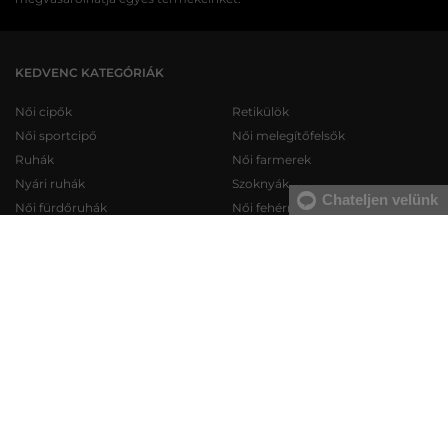
KEDVENC KATEGÓRIÁK
Női cipők
Retikülök
Női sportcipő
Női melegítőfelsők
Ruhák
Női farmerek
Nyári ruhák
Szoknyák
Chateljen velünk
Női fürdőruhák
Női fehérneműk
Férfi cipők
Férfi melegítőfelsők
Férfi sportcipő
Férfi melegítőnadrágok
Férfi farmerek
Férfi pulóverek
Férfi rövidnadrágok
Férfi ingek
Férfi fehérneműk
Férfi trikók
KAPCSOLAT