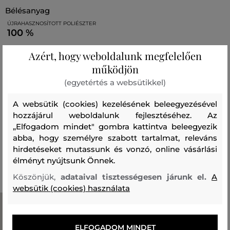
bélésanyag
ÚJRAHASZNOSÍTOTT POLIÉSZTER
100 %
Azért, hogy weboldalunk megfelelően
töltet
működjön
POLIÉSZTER
ELASZTÁN
86 %
14 %
(egyetértés a websütikkel)
zsebek
A websütik (cookies) kezelésének beleegyezésével
hozzájárul weboldalunk fejlesztéséhez. Az
ÚJRAHASZNOSÍTOTT POLIAMID
100 %
„Elfogadom mindet" gombra kattintva beleegyezik
abba, hogy személyre szabott tartalmat, releváns
hirdetéseket mutassunk és vonzó, online vásárlási
Ajánlott termékek
élményt nyújtsunk Önnek.
Köszönjük,
adataival tisztességesen járunk el.
A
websütik (cookies) használata
ELFOGADOM MINDET