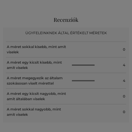
Recenziók
ÜGYFELEINKNEK ÁLTAL ÉRTÉKELT MÉRETEK
A méret sokkal kisebb, mint amit
0
viselek
A méret egy kicsit kisebb, mint
4
amit viselek
A méret megegyezik az általam
4
szokásosan viselt mérettel
A méret egy kicsit nagyobb, mint
0
amit általában viselek
A méret sokkal nagyobb, mint
0
amit viselek