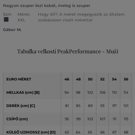
Nagyon szuper őszi kabát, meleg is szuper
Szín
Méret:
Hogy áll?: A méret megegyezik az általam
XXL
szokásosan viselt mérettel
Gábor M.
Tabuľka veľkostí PeakPerformance - Muži
EURO MÉRET
46
48
50
52
54
56
MELLKAS (cm) [B]
94
98
102
106
110
114
DERÉK (cm) [C]
81
85
89
93
97
101
CSÍPŐ (cm)
95
99
103
107
111
115
KÜLSŐ UJJHOSSZ (cm)
[D]
63
64
65
66
67
68