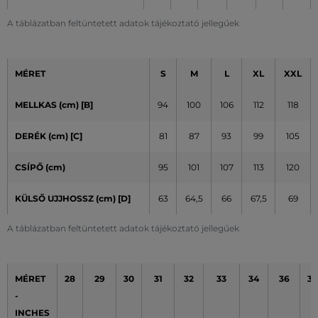
A táblázatban feltüntetett adatok tájékoztató jellegűek
MÉRET
S
M
L
XL
XXL
MELLKAS (cm) [B]
94
100
106
112
118
DERÉK (cm) [C]
81
87
93
99
105
CSÍPŐ (cm)
95
101
107
113
120
KÜLSŐ UJJHOSSZ (cm)
[D]
63
64,5
66
67,5
69
A táblázatban feltüntetett adatok tájékoztató jellegűek
MÉRET
28
29
30
31
32
33
34
36
38
-
INCHES