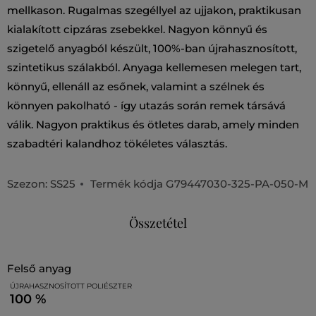
mellkason. Rugalmas szegéllyel az ujjakon, praktikusan
kialakított cipzáras zsebekkel. Nagyon könnyű és
szigetelő anyagból készült, 100%-ban újrahasznosított,
szintetikus szálakból. Anyaga kellemesen melegen tart,
könnyű, ellenáll az esőnek, valamint a szélnek és
könnyen pakolható - így utazás során remek társává
válik. Nagyon praktikus és ötletes darab, amely minden
szabadtéri kalandhoz tökéletes választás.
Szezon: SS25
Termék kódja
G79447030-325-PA-050-M
Összetétel
felső anyag
ÚJRAHASZNOSÍTOTT POLIÉSZTER
100 %