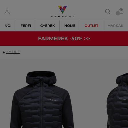
NŐI
FÉRFI
GYEREK
HOME
OUTLET
MÁRKÁK
FARMEREK -50% >>
DZSEKIK