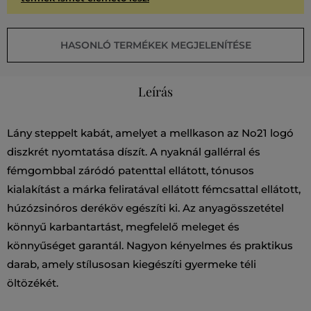
HASONLÓ TERMÉKEK MEGJELENÍTÉSE
Leírás
Lány steppelt kabát, amelyet a mellkason az No21 logó
diszkrét nyomtatása díszít. A nyaknál gallérral és
fémgombbal záródó patenttal ellátott, tónusos
kialakítást a márka feliratával ellátott fémcsattal ellátott,
húzózsinóros deréköv egészíti ki. Az anyagösszetétel
könnyű karbantartást, megfelelő meleget és
könnyűséget garantál. Nagyon kényelmes és praktikus
darab, amely stílusosan kiegészíti gyermeke téli
öltözékét.