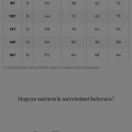
8Y
8
132
68
62
72
10Y
10
144
72
63
79
12Y
12
156
76
64
84
14Y
14
164
80
66
89
16Y
16
172
84
68
94
A táblázatban feltüntetett adatok tájékoztató jellegűek
Hogyan mérjem le méreteimet helyesen?