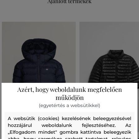
Ajánlott termékek
Azért, hogy weboldalunk megfelelően
működjön
(egyetértés a websütikkel)
A websütik (cookies) kezelésének beleegyezésével
hozzájárul weboldalunk fejlesztéséhez. Az
„Elfogadom mindet" gombra kattintva beleegyezik
abba, hogy személyre szabott tartalmat, releváns