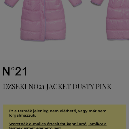
DZSEKI NO21 JACKET DUSTY PINK
Ez a termék jelenleg nem elérhető, vagy már nem
forgalmazzuk.
Szeretnék e-mailes értesítést kapni arról, amikor a
termék ismét elérhető lesz.