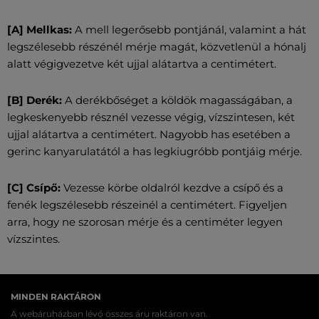
[A] Mellkas:
A mell legerősebb pontjánál, valamint a hát
legszélesebb részénél mérje magát, közvetlenül a hónalj
alatt végigvezetve két ujjal alátartva a centimétert.
[B] Derék:
A derékbőséget a köldök magasságában, a
legkeskenyebb résznél vezesse végig, vízszintesen, két
ujjal alátartva a centimétert. Nagyobb has esetében a
gerinc kanyarulatától a has legkiugróbb pontjáig mérje.
[C] Csípő:
Vezesse körbe oldalról kezdve a csípő és a
fenék legszélesebb részeinél a centimétert. Figyeljen
arra, hogy ne szorosan mérje és a centiméter legyen
vízszintes.
MINDEN RAKTÁRON
A webáruházban lévő összes áru raktáron van.