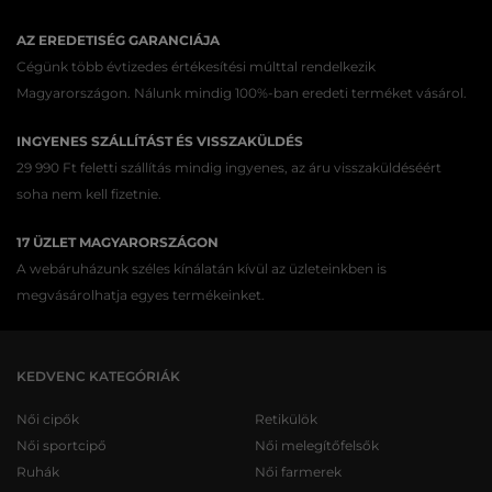
AZ EREDETISÉG GARANCIÁJA
Cégünk több évtizedes értékesítési múlttal rendelkezik
Magyarországon. Nálunk mindig 100%-ban eredeti terméket vásárol.
INGYENES SZÁLLÍTÁST ÉS VISSZAKÜLDÉS
29 990 Ft feletti szállítás mindig ingyenes, az áru visszaküldéséért
soha nem kell fizetnie.
17 ÜZLET MAGYARORSZÁGON
A webáruházunk széles kínálatán kívül az üzleteinkben is
megvásárolhatja egyes termékeinket.
KEDVENC KATEGÓRIÁK
Női cipők
Retikülök
Női sportcipő
Női melegítőfelsők
Ruhák
Női farmerek