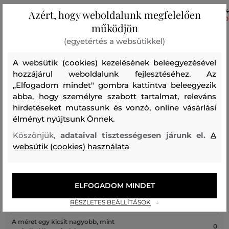
114 990 Ft
11
Azért, hogy weboldalunk megfelelően
+1
+1
80 490 Ft
80
működjön
Elérhető méretek:
Elérhető méretek:
140
,
150
130
,
140
,
150
(egyetértés a websütikkel)
A websütik (cookies) kezelésének beleegyezésével
hozzájárul weboldalunk fejlesztéséhez. Az
„Elfogadom mindet" gombra kattintva beleegyezik
Recenziók
abba, hogy személyre szabott tartalmat, releváns
hirdetéseket mutassunk és vonzó, online vásárlási
ÜGYFELEINKNEK ÁLTAL ÉRTÉKELT MÉRETEK
élményt nyújtsunk Önnek.
Köszönjük,
adataival tisztességesen járunk el.
A
A méret sokkal kisebb, mint amit
0
websütik (cookies) használata
viselek
A méret egy kicsit kisebb, mint
0
amit viselek
ELFOGADOM MINDET
A méret megegyezik az általam
1
RÉSZLETES BEÁLLÍTÁSOK
szokásosan viselt mérettel
A méret egy kicsit nagyobb, mint
0