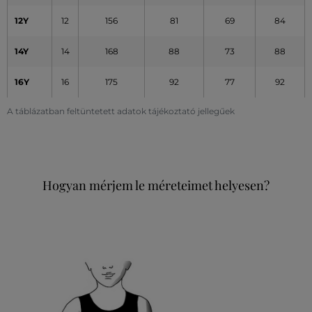
12Y
12
156
81
69
84
14Y
14
168
88
73
88
16Y
16
175
92
77
92
A táblázatban feltüntetett adatok tájékoztató jellegűek
Hogyan mérjem le méreteimet helyesen?