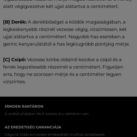
alatt végigvezetve két ujjal alátartva a centimétert.
[B] Derék:
A derékbőséget a köldök magasságában, a
legkeskenyebb résznél vezesse végig, vízszintesen, két
ujjal alátartva a centimétert. Nagyobb has esetében a
gerinc kanyarulatától a has legkiugróbb pontjáig mérje.
[C] Csípő:
Vezesse körbe oldalról kezdve a csípő és a
fenék legszélesebb részeinél a centimétert. Figyeljen
arra, hogy ne szorosan mérje és a centiméter legyen
vízszintes.
MINDEN RAKTÁRON
A webáruházban lévő összes áru raktáron van.
AZ EREDETISÉG GARANCIÁJA
Cégünk több évtizedes értékesítési múlttal rendelkezik