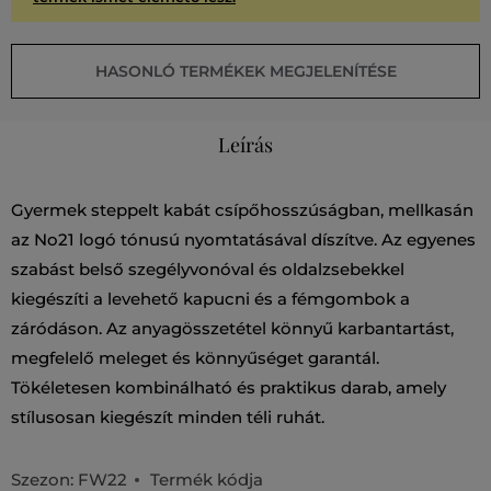
HASONLÓ TERMÉKEK MEGJELENÍTÉSE
Leírás
Gyermek steppelt kabát csípőhosszúságban, mellkasán
az No21 logó tónusú nyomtatásával díszítve. Az egyenes
szabást belső szegélyvonóval és oldalzsebekkel
kiegészíti a levehető kapucni és a fémgombok a
záródáson. Az anyagösszetétel könnyű karbantartást,
megfelelő meleget és könnyűséget garantál.
Tökéletesen kombinálható és praktikus darab, amely
stílusosan kiegészít minden téli ruhát.
Szezon: FW22
Termék kódja