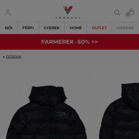
NŐI
FÉRFI
GYEREK
HOME
OUTLET
MÁRKÁK
FARMEREK -50% >>
DZSEKIK