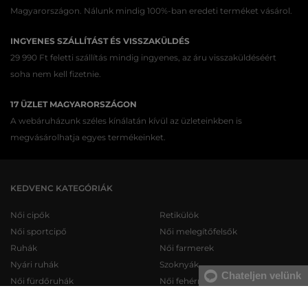
Magyarországon. Nálunk mindig 100%-ban eredeti terméket vásárol.
INGYENES SZÁLLÍTÁST ÉS VISSZAKÜLDÉS
29 990 Ft feletti szállítás mindig ingyenes, az áru visszaküldéséért
soha nem kell fizetnie.
17 ÜZLET MAGYARORSZÁGON
A webáruházunk széles kínálatán kívül az üzleteinkben is
megvásárolhatja egyes termékeinket.
KEDVENC KATEGÓRIÁK
Női cipők
Retikülök
Női sportcipő
Női melegítőfelsők
Ruhák
Női farmerek
Nyári ruhák
Szoknyák
Chateljen velünk
Női fürdőruhák
Női fehérneműk