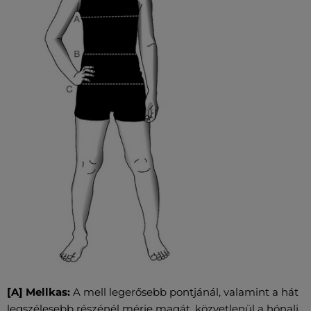
[A] Mellkas:
A mell legerősebb pontjánál, valamint a hát
legszélesebb részénél mérje magát, közvetlenül a hónalj