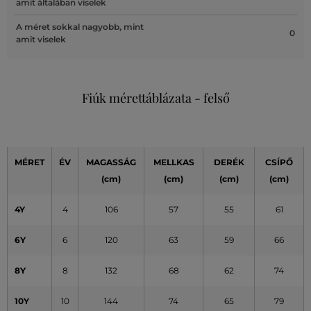
amit általában viselek
A méret sokkal nagyobb, mint
0
amit viselek
Fiúk mérettáblázata - felső
MÉRET
ÉV
MAGASSÁG
MELLKAS
DERÉK
CSÍPŐ
(cm)
(cm)
(cm)
(cm)
4Y
4
106
57
55
61
6Y
6
120
63
59
66
8Y
8
132
68
62
74
10Y
10
144
74
65
79