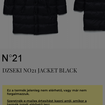
DZSEKI NO21 JACKET BLACK
Ez a termék jelenleg nem elérhető, vagy már nem
forgalmazzuk.
Szeretnék e-mailes értesítést kapni arról, amikor a
termék ismét elérhető lesz.