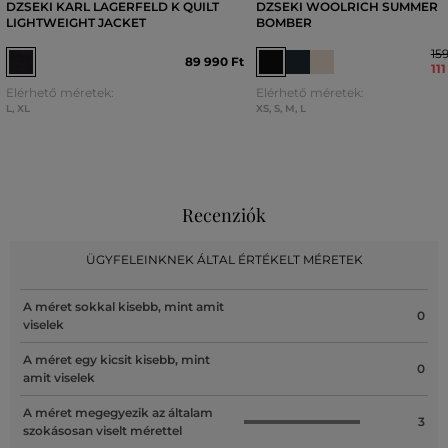
DZSEKI KARL LAGERFELD K QUILT
DZSEKI WOOLRICH SUMMER
LIGHTWEIGHT JACKET
BOMBER
15
89 990 Ft
11
Elérhető méretek:
Elérhető méretek:
L
,
XL
XS
,
S
,
M
,
L
Recenziók
ÜGYFELEINKNEK ÁLTAL ÉRTÉKELT MÉRETEK
A méret sokkal kisebb, mint amit
0
viselek
A méret egy kicsit kisebb, mint
0
amit viselek
A méret megegyezik az általam
3
szokásosan viselt mérettel