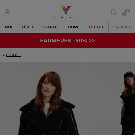
NŐI
FÉRFI
GYEREK
HOME
OUTLET
MÁRKÁK
FARMEREK -50% >>
DZSEKIK