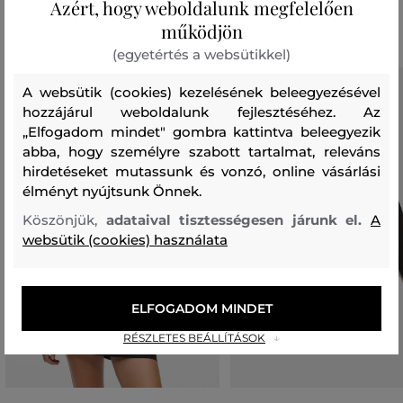
Azért, hogy weboldalunk megfelelően
Ajánlott termékek
működjön
(egyetértés a websütikkel)
A websütik (cookies) kezelésének beleegyezésével
hozzájárul weboldalunk fejlesztéséhez. Az
„Elfogadom mindet" gombra kattintva beleegyezik
abba, hogy személyre szabott tartalmat, releváns
hirdetéseket mutassunk és vonzó, online vásárlási
élményt nyújtsunk Önnek.
Köszönjük,
adataival tisztességesen járunk el.
A
websütik (cookies) használata
ELFOGADOM MINDET
RÉSZLETES BEÁLLÍTÁSOK