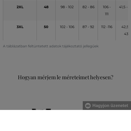
2XL
48
98 - 102
82 - 86
106 -
41,5 - 
111
3XL
50
102 - 106
87 - 92
112 -116
42,5 -
43
A táblázatban feltüntetett adatok tájékoztató jellegűek
Hogyan mérjem le méreteimet helyesen?
Hagyjon üzenetet