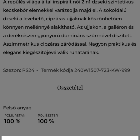
A repülés világa által inspirált női 2in1 dzseki szintetikus
kecskebőr elemekkel varázsolja majd el. A sokoldalú
dzseki a levehető, cipzáras ujjaknak köszönhetően
könnyen mellénnyé alakítható. Az ujjakon, a galléron és
a derékrészen gyönyörű domináns szőrmével díszített.
Aszimmetrikus cipzáras záródással. Nagyon praktikus és
elegáns kiegészítőjévé válik ruhatárának.
Szezon: PS24
Termék kódja
240W1507-723-KW-999
Összetétel
felső anyag
POLIURETÁN
POLIÉSZTER
100 %
100 %