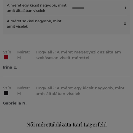
A méret egy kicsit nagyobb, mint
1
amit általában viselek
A méret sokkal nagyobb, mint
0
amit viselek
Szín
Méret:
Hogy áll?: A méret megegyezik az általam
M
szokásosan viselt mérettel
Irina E.
Szín
Méret:
Hogy áll?: A méret egy kicsit nagyobb, mint
M
amit általában viselek
Gabriella N.
Női mérettáblázata Karl Lagerfeld