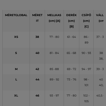
MÉRETGLOBAL
MÉRET
MELLKAS
DERÉK
CSÍPŐ
VÁLLA
IT
(cm) [A]
(cm)
(cm)
(cm)
[B]
[C]
XS
38
77 - 80
61 - 64
86 -
37 - 37
89
S
40
81 - 84
65 - 68
90 - 93
38 -
38,5
M
42
85 -88
69 - 72
94 - 97
39 - 39
L
44
89 - 92
73 - 76
98 -
40 -
101
40,5
XL
46
93 - 97
77 - 80
102 -
40,5 - 
105