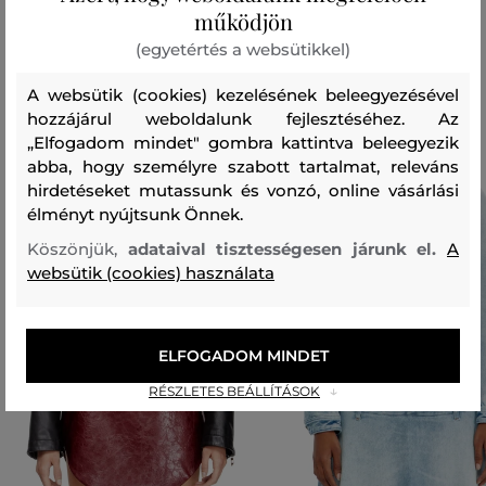
működjön
(egyetértés a websütikkel)
Ajánlott termékek
A websütik (cookies) kezelésének beleegyezésével
hozzájárul weboldalunk fejlesztéséhez. Az
„Elfogadom mindet" gombra kattintva beleegyezik
abba, hogy személyre szabott tartalmat, releváns
hirdetéseket mutassunk és vonzó, online vásárlási
élményt nyújtsunk Önnek.
Köszönjük,
adataival tisztességesen járunk el.
A
websütik (cookies) használata
ELFOGADOM MINDET
RÉSZLETES BEÁLLÍTÁSOK