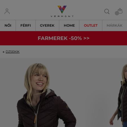
NŐI
FÉRFI
GYEREK
HOME
OUTLET
MÁRKÁK
FARMEREK -50% >>
DZSEKIK