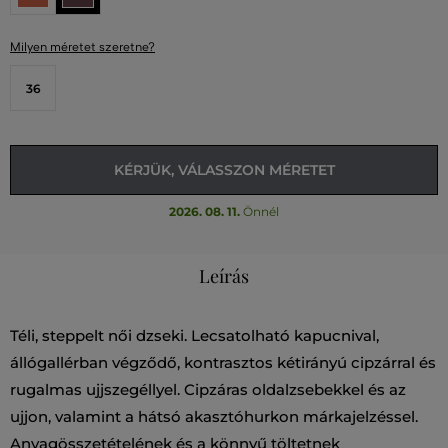
Milyen méretet szeretne?
36
KÉRJÜK, VÁLASSZON MÉRETET
2026. 08. 11.
Önnél
Leírás
Téli, steppelt női dzseki. Lecsatolható kapucnival,
állógallérban végződő, kontrasztos kétirányú cipzárral és
rugalmas ujjszegéllyel. Cipzáras oldalzsebekkel és az
ujjon, valamint a hátsó akasztóhurkon márkajelzéssel.
Anyagösszetételének és a könnyű töltetnek