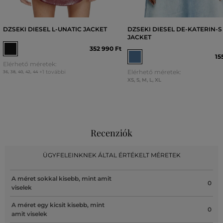
DZSEKI DIESEL L-UNATIC JACKET
DZSEKI DIESEL DE-KATERIN-S
JACKET
352 990 Ft
15
Elérhető méretek:
Elérhető méretek:
+1 további
36
,
38
,
40
,
42
,
44
XS
,
S
,
M
,
L
,
XL
Recenziók
ÜGYFELEINKNEK ÁLTAL ÉRTÉKELT MÉRETEK
A méret sokkal kisebb, mint amit
0
viselek
A méret egy kicsit kisebb, mint
0
amit viselek