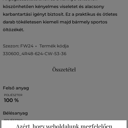
köszönhetően kényelmes viseletet és alacsony
karbantartási igényt biztosít. Ez a praktikus és ötletes
darab tökéletesen kiemeli majd bármely sportos
öltözékét.
Szezon: FW24
Termék kódja
330600_4R48-624-CW-53-36
Összetétel
felső anyag
POLIÉSZTER
100 %
bélésanyag
POLIÉSZTER
Azért, hogy weboldalunk megfelelően
100 %