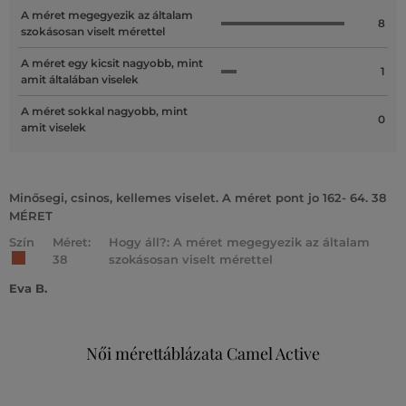
A méret megegyezik az általam
8
szokásosan viselt mérettel
A méret egy kicsit nagyobb, mint
1
amit általában viselek
A méret sokkal nagyobb, mint
0
amit viselek
Minősegi, csinos, kellemes viselet. A méret pont jo 162- 64. 38
MÉRET
Szín
Méret:
Hogy áll?: A méret megegyezik az általam
38
szokásosan viselt mérettel
Eva B.
Női mérettáblázata Camel Active