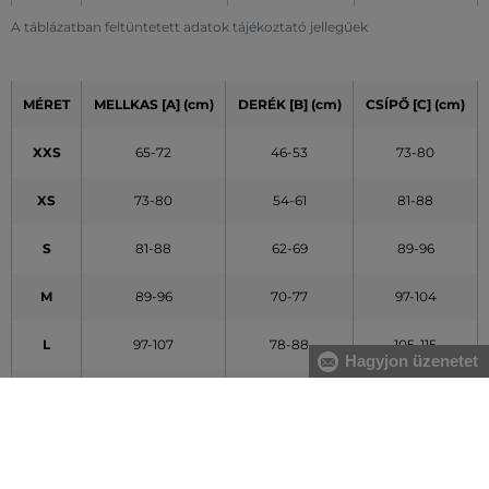
A táblázatban feltüntetett adatok tájékoztató jellegűek
MÉRET
MELLKAS [A] (cm)
DERÉK [B] (cm)
CSÍPŐ [C] (cm)
XXS
65-72
46-53
73-80
XS
73-80
54-61
81-88
S
81-88
62-69
89-96
M
89-96
70-77
97-104
L
97-107
78-88
105-115
Hagyjon üzenetet
XL
108-119
89-100
116-127
XXL
120-132
101-113
128-140
A táblázatban feltüntetett adatok tájékoztató jellegűek