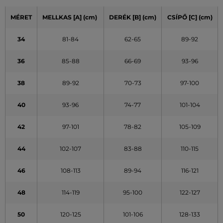
MÉRET
MELLKAS
[A]
(cm)
DERÉK
[B] (cm)
CSÍPŐ
[C] (cm)
34
81-84
62-65
89-92
36
85-88
66-69
93-96
38
89-92
70-73
97-100
40
93-96
74-77
101-104
42
97-101
78-82
105-109
44
102-107
83-88
110-115
46
108-113
89-94
116-121
48
114-119
95-100
122-127
50
120-125
101-106
128-133