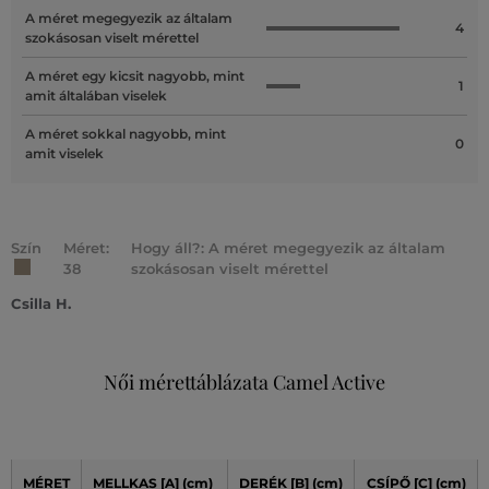
A méret megegyezik az általam
4
szokásosan viselt mérettel
A méret egy kicsit nagyobb, mint
1
amit általában viselek
A méret sokkal nagyobb, mint
0
amit viselek
Szín
Méret:
Hogy áll?: A méret megegyezik az általam
38
szokásosan viselt mérettel
Csilla H.
Női mérettáblázata Camel Active
MÉRET
MELLKAS
[A]
(cm)
DERÉK
[B] (cm)
CSÍPŐ
[C] (cm)