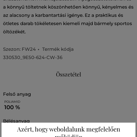
a könnyű töltetnek köszönhetően könnyű, kényelmes és
az alacsony a karbantartási igénye. Ez a praktikus és
ötletes darab tökéletesen kiemeli majd bármely sportos
öltözékét.
Szezon: FW24
Termék kódja
330530_9E50-624-CW-36
Összetétel
felső anyag
POLIAMID
100 %
bélésanyag
Azért, hogy weboldalunk megfelelően
POLIAMID
100 %
működjön