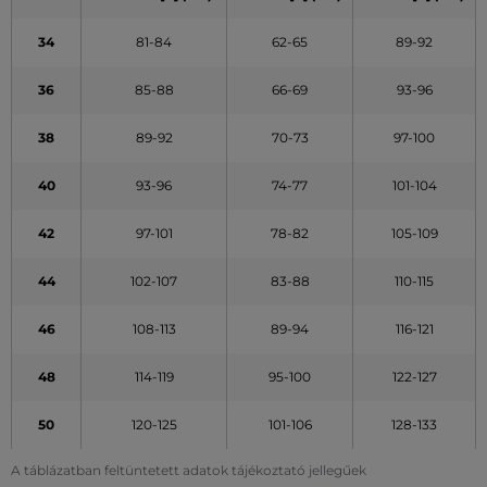
34
81-84
62-65
89-92
36
85-88
66-69
93-96
38
89-92
70-73
97-100
40
93-96
74-77
101-104
42
97-101
78-82
105-109
44
102-107
83-88
110-115
46
108-113
89-94
116-121
48
114-119
95-100
122-127
50
120-125
101-106
128-133
A táblázatban feltüntetett adatok tájékoztató jellegűek