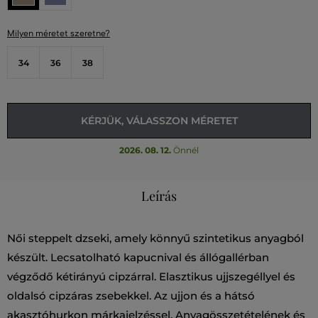
Milyen méretet szeretne?
34
36
38
KÉRJÜK, VÁLASSZON MÉRETET
2026. 08. 12.
Önnél
Leírás
Női steppelt dzseki, amely könnyű szintetikus anyagból
készült. Lecsatolható kapucnival és állógallérban
végződő kétirányú cipzárral. Elasztikus ujjszegéllyel és
oldalsó cipzáras zsebekkel. Az ujjon és a hátsó
akasztóhurkon márkajelzéssel. Anyagösszetételének és