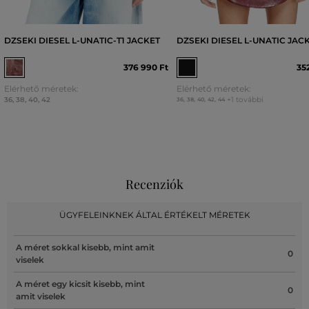
DZSEKI DIESEL L-UNATIC-T1 JACKET
DZSEKI DIESEL L-UNATIC JAC
376 990 Ft
35
Elérhető méretek:
Elérhető méretek:
36
,
38
,
40
,
42
+1 további
36
,
38
,
40
,
42
,
44
Recenziók
ÜGYFELEINKNEK ÁLTAL ÉRTÉKELT MÉRETEK
A méret sokkal kisebb, mint amit
0
viselek
A méret egy kicsit kisebb, mint
0
amit viselek