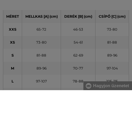
MÉRET
MELLKAS [A] (cm)
DERÉK [B] (cm)
CSÍPŐ [C] (cm)
XXS
65-72
46-53
73-80
XS
73-80
54-61
81-88
S
81-88
62-69
89-96
M
89-96
70-77
97-104
L
97-107
78-88
105-115
Hagyjon üzenetet
XL
108-119
89-100
116-127
XXL
120-132
101-113
128-140
A táblázatban feltüntetett adatok tájékoztató jellegűek