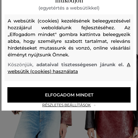
(egyetértés a websütikkel)
Ajánlott termékek
A websütik (cookies) kezelésének beleegyezésével
hozzájárul weboldalunk fejlesztéséhez. Az
„Elfogadom mindet" gombra kattintva beleegyezik
abba, hogy személyre szabott tartalmat, releváns
hirdetéseket mutassunk és vonzó, online vásárlási
élményt nyújtsunk Önnek.
Köszönjük,
adataival tisztességesen járunk el.
A
websütik (cookies) használata
ELFOGADOM MINDET
RÉSZLETES BEÁLLÍTÁSOK