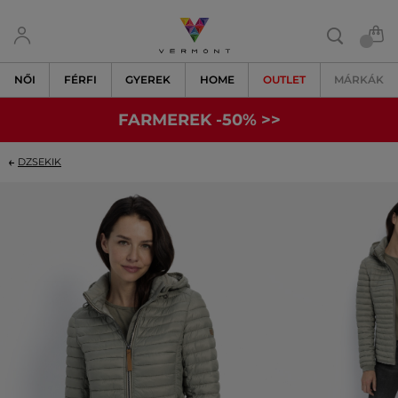
NŐI
FÉRFI
GYEREK
HOME
OUTLET
MÁRKÁK
FARMEREK -50% >>
DZSEKIK