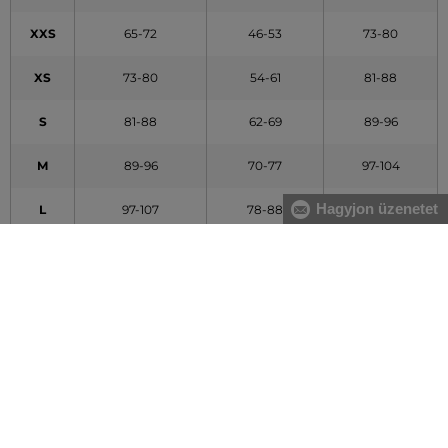
XXS
65-72
46-53
73-80
XS
73-80
54-61
81-88
S
81-88
62-69
89-96
M
89-96
70-77
97-104
Hagyjon üzenetet
L
97-107
78-88
105-115
XL
108-119
89-100
116-127
XXL
120-132
101-113
128-140
A táblázatban feltüntetett adatok tájékoztató jellegűek
Hogyan mérjem le méreteimet helyesen?