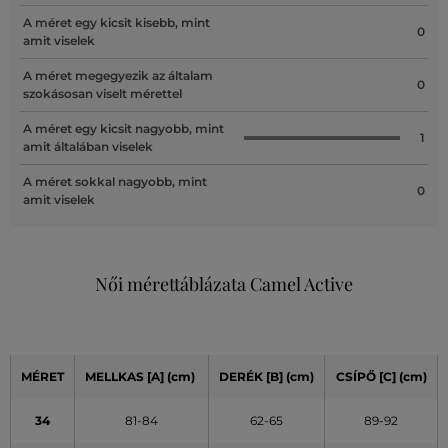
A méret egy kicsit kisebb, mint
0
amit viselek
A méret megegyezik az általam
0
szokásosan viselt mérettel
A méret egy kicsit nagyobb, mint
1
amit általában viselek
A méret sokkal nagyobb, mint
0
amit viselek
Női mérettáblázata Camel Active
MÉRET
MELLKAS
[A]
(cm)
DERÉK
[B] (cm)
CSÍPŐ
[C] (cm)
34
81-84
62-65
89-92