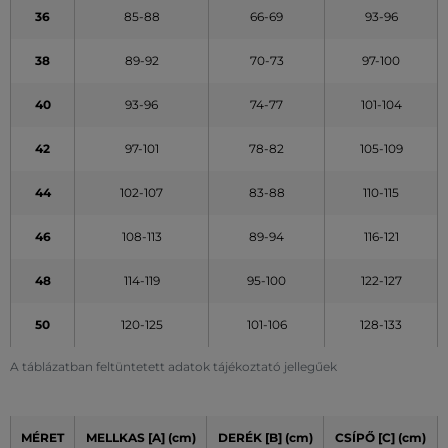
36
85-88
66-69
93-96
38
89-92
70-73
97-100
40
93-96
74-77
101-104
42
97-101
78-82
105-109
44
102-107
83-88
110-115
46
108-113
89-94
116-121
48
114-119
95-100
122-127
50
120-125
101-106
128-133
A táblázatban feltüntetett adatok tájékoztató jellegűek
MÉRET
MELLKAS [A] (cm)
DERÉK [B] (cm)
CSÍPŐ [C] (cm)