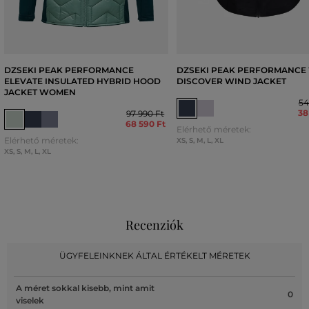
DZSEKI PEAK PERFORMANCE
DZSEKI PEAK PERFORMANCE
ELEVATE INSULATED HYBRID HOOD
DISCOVER WIND JACKET
JACKET WOMEN
54
38
97 990 Ft
68 590 Ft
Elérhető méretek:
Elérhető méretek:
XS
,
S
,
M
,
L
,
XL
XS
,
S
,
M
,
L
,
XL
Recenziók
ÜGYFELEINKNEK ÁLTAL ÉRTÉKELT MÉRETEK
A méret sokkal kisebb, mint amit
0
viselek