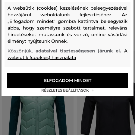
POLIÉSZTER
A websütik (cookies) kezelésének beleegyezésével
100 %
hozzájárul weboldalunk fejlesztéséhez. Az
„Elfogadom mindet" gombra kattintva beleegyezik
abba, hogy személyre szabott tartalmat, releváns
Ajánlott termékek
hirdetéseket mutassunk és vonzó, online vásárlási
élményt nyújtsunk Önnek.
Köszönjük,
adataival tisztességesen járunk el.
A
websütik (cookies) használata
ELFOGADOM MINDET
RÉSZLETES BEÁLLÍTÁSOK