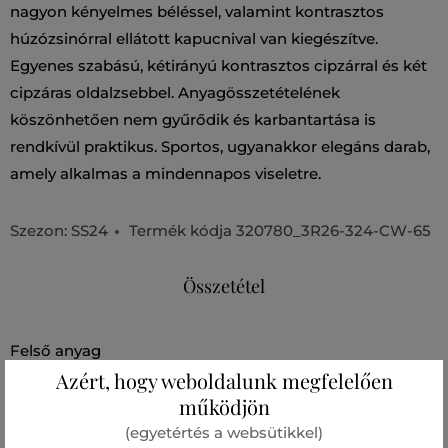
nagyon kényelmes béléssel, valamint kontrasztos
húzózsinórral ellátott kapucnival van kiegészítve.
Egyenes szabású, kétirányú kontrasztos cipzárral és két
cipzáras oldalzsebbel. Anyagösszetételének
köszönhetően nem gyűrődik és karbantartása is
rendkívül praktikus. Sportos, ugyanakkor elegáns darab,
amely alkalmas a mindennapos viseletre.
Szezon: SS24
Termék kódja
320780_3R26-324-CW-65
Összetétel
felső anyag
Azért, hogy weboldalunk megfelelően
POLIÉSZTER
100 %
működjön
(egyetértés a websütikkel)
bélésanyag