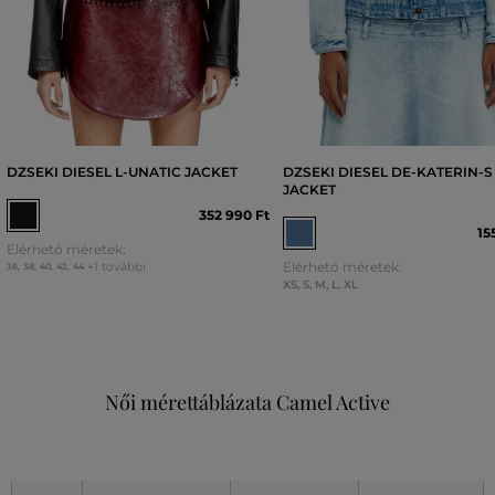
DZSEKI DIESEL L-UNATIC JACKET
DZSEKI DIESEL DE-KATERIN-S
JACKET
352 990 Ft
15
Elérhető méretek:
Elérhető méretek:
+1 további
36
,
38
,
40
,
42
,
44
XS
,
S
,
M
,
L
,
XL
Női mérettáblázata Camel Active