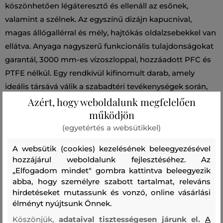
köszönhetően légáteresztő és ellenáll az esőnek,
valamint a szélnek. Az egyszínű dizájn kapucnival,
magas állógallérral és mély, hajtókás oldalzsebekkel van
ellátva. Anyaga nagyszerű funkcionális tulajdonságokat
garantál, 3000 mm-es vízoszloppal, hozzáadott PFC és
PTFE nélkül. Egy rendkívül kifinomult darab, amely
ideális társává válik a szabadtéri tevékenységek során,
Azért, hogy weboldalunk megfelelően
bármilyen időjárás esetén.
működjön
(egyetértés a websütikkel)
Szezon: SS24
Termék kódja
320744_3F59-324-CW-62-34
A websütik (cookies) kezelésének beleegyezésével
hozzájárul weboldalunk fejlesztéséhez. Az
Összetétel
„Elfogadom mindet" gombra kattintva beleegyezik
abba, hogy személyre szabott tartalmat, releváns
hirdetéseket mutassunk és vonzó, online vásárlási
bélésanyag
élményt nyújtsunk Önnek.
POLIÉSZTER
Köszönjük,
adataival tisztességesen járunk el.
A