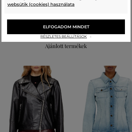
100 %
websütik (cookies) használata
felső anyag
PAMUT
POLIAMID
70 %
30 %
ELFOGADOM MINDET
RÉSZLETES BEÁLLÍTÁSOK
Ajánlott termékek