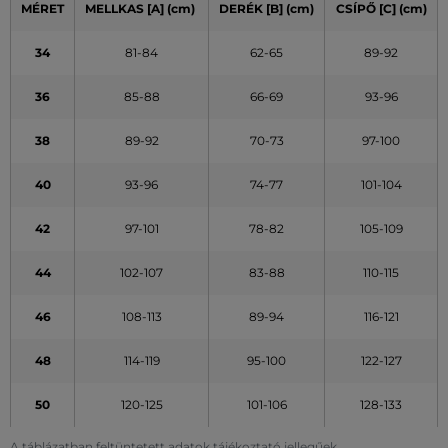
MÉRET
MELLKAS
[A]
(cm)
DERÉK
[B] (cm)
CSÍPŐ
[C] (cm)
34
81-84
62-65
89-92
36
85-88
66-69
93-96
38
89-92
70-73
97-100
40
93-96
74-77
101-104
42
97-101
78-82
105-109
44
102-107
83-88
110-115
46
108-113
89-94
116-121
48
114-119
95-100
122-127
50
120-125
101-106
128-133
A táblázatban feltüntetett adatok tájékoztató jellegűek