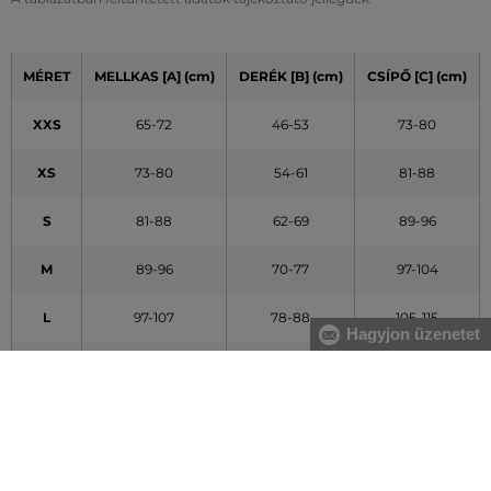
MÉRET
MELLKAS [A] (cm)
DERÉK [B] (cm)
CSÍPŐ [C] (cm)
XXS
65-72
46-53
73-80
XS
73-80
54-61
81-88
S
81-88
62-69
89-96
M
89-96
70-77
97-104
L
97-107
78-88
105-115
Hagyjon üzenetet
XL
108-119
89-100
116-127
XXL
120-132
101-113
128-140
A táblázatban feltüntetett adatok tájékoztató jellegűek