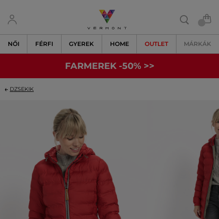
NŐI
FÉRFI
GYEREK
HOME
OUTLET
MÁRKÁK
FARMEREK -50% >>
DZSEKIK