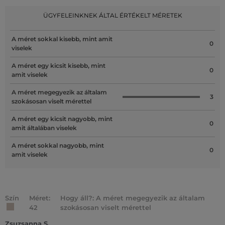
ÜGYFELEINKNEK ÁLTAL ÉRTÉKELT MÉRETEK
A méret sokkal kisebb, mint amit
0
viselek
A méret egy kicsit kisebb, mint
0
amit viselek
A méret megegyezik az általam
3
szokásosan viselt mérettel
A méret egy kicsit nagyobb, mint
0
amit általában viselek
A méret sokkal nagyobb, mint
0
amit viselek
Szín
Méret:
Hogy áll?: A méret megegyezik az általam
42
szokásosan viselt mérettel
Zsuzsanna S.