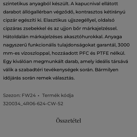
szintetikus anyagból készült. A kapucnival ellátott
darabot állógallérban végződő, kontrasztos kétirányú
cipzár egészíti ki. Elasztikus ujjszegéllyel, oldalsó
cipzáras zsebekkel és az ujjon bőr márkajelzéssel.
Hátoldalán márkajelzéses akasztóhurokkal. Anyaga
nagyszerű funkcionális tulajdonságokat garantál, 3000
mm-es vízoszloppal, hozzáadott PFC és PTFE nélkül.
Egy kiválóan megmunkált darab, amely ideális társává
válik a szabadtéri tevékenységek során. Bármilyen
időjárás során remek választás.
Szezon: FW24
Termék kódja
320034_4R06-624-CW-52
Összetétel