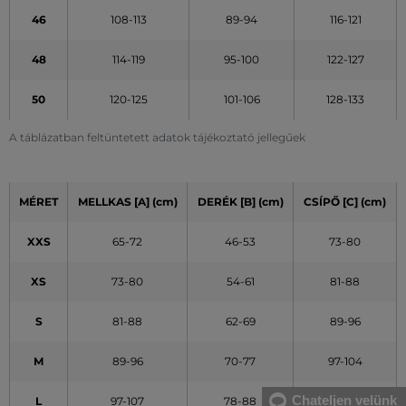
46
108-113
89-94
116-121
48
114-119
95-100
122-127
50
120-125
101-106
128-133
A táblázatban feltüntetett adatok tájékoztató jellegűek
MÉRET
MELLKAS [A] (cm)
DERÉK [B] (cm)
CSÍPŐ [C] (cm)
XXS
65-72
46-53
73-80
XS
73-80
54-61
81-88
S
81-88
62-69
89-96
M
89-96
70-77
97-104
Chateljen velünk
L
97-107
78-88
105-115