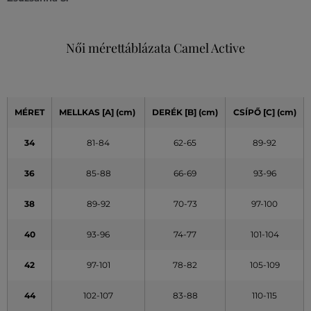
Női mérettáblázata Camel Active
MÉRET
MELLKAS
[A]
(cm)
DERÉK
[B] (cm)
CSÍPŐ
[C] (cm)
34
81-84
62-65
89-92
36
85-88
66-69
93-96
38
89-92
70-73
97-100
40
93-96
74-77
101-104
42
97-101
78-82
105-109
44
102-107
83-88
110-115