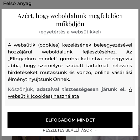
felső anyag
POLIÉSZTER
Azért, hogy weboldalunk megfelelően
100 %
működjön
bélésanyag
(egyetértés a websütikkel)
POLIÉSZTER
100 %
A websütik (cookies) kezelésének beleegyezésével
hozzájárul weboldalunk fejlesztéséhez. Az
„Elfogadom mindet" gombra kattintva beleegyezik
Ajánlott termékek
abba, hogy személyre szabott tartalmat, releváns
hirdetéseket mutassunk és vonzó, online vásárlási
élményt nyújtsunk Önnek.
Köszönjük,
adataival tisztességesen járunk el.
A
websütik (cookies) használata
ELFOGADOM MINDET
RÉSZLETES BEÁLLÍTÁSOK