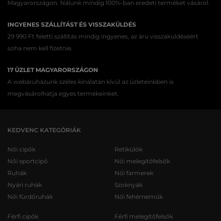
Magyarországon. Nálunk mindig 100%-ban eredeti terméket vásárol.
INGYENES SZÁLLÍTÁST ÉS VISSZAKÜLDÉS
29 990 Ft feletti szállítás mindig ingyenes, az áru visszaküldéséért
soha nem kell fizetnie.
17 ÜZLET MAGYARORSZÁGON
A webáruházunk széles kínálatán kívül az üzleteinkben is
megvásárolhatja egyes termékeinket.
KEDVENC KATEGÓRIÁK
Női cipők
Retikülök
Női sportcipő
Női melegítőfelsők
Ruhák
Női farmerek
Nyári ruhák
Szoknyák
Női fürdőruhák
Női fehérneműk
Férfi cipők
Férfi melegítőfelsők