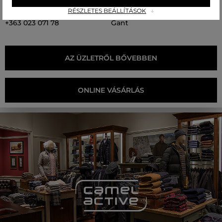
RÉSZLETES BEÁLLÍTÁSOK
Tel. szám
MÁRKÁINK
+363 023 071 78
Gant
AZ ÜZLETRŐL BŐVEBBEN
ONLINE VÁSÁRLÁS