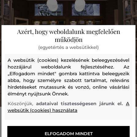
Azért, hogy weboldalunk megfelelően
működjön
(egyetértés a websütikkel)
A websütik (cookies) kezelésének beleegyezésével
hozzájárul weboldalunk fejlesztéséhez. Az
„Elfogadom mindet" gombra kattintva beleegyezik
abba, hogy személyre szabott tartalmat, releváns
hirdetéseket mutassunk és vonzó, online vásárlási
élményt nyújtsunk Önnek.
Köszönjük,
adataival tisztességesen járunk el.
A
websütik (cookies) használata
GANT Store Arena Mall
Cím
NYITVATARTÁS
ELFOGADOM MINDET
Kerepesi út 9-11, Budapest
Ma nyitva: 10:00 — 21:00