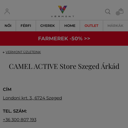
NŐI
FÉRFI
GYEREK
HOME
OUTLET
MÁRKÁK
FARMEREK -50% >>
VERMONT ÜZLETEINK
CAMEL ACTIVE Store Szeged Árkád
CÍM
Londoni krt. 3., 6724 Szeged
TEL. SZÁM:
+36 300 807 193