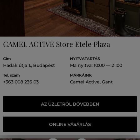
CAMEL ACTIVE Store Etele Plaza
Cím
NYITVATARTÁS
Hadak útja 1., Budapest
Ma nyitva: 10:00 — 21:00
Tel. szám
MÁRKÁINK
+363 008 236 03
Camel Active, Gant
AZ ÜZLETRŐL BŐVEBBEN
ONLINE VÁSÁRLÁS