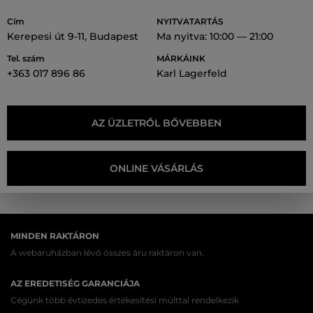
Cím
NYITVATARTÁS
Kerepesi út 9-11, Budapest
Ma nyitva: 10:00 — 21:00
Tel. szám
MÁRKÁINK
+363 017 896 86
Karl Lagerfeld
AZ ÜZLETRŐL BŐVEBBEN
ONLINE VÁSÁRLÁS
MINDEN RAKTÁRON
A webáruházban lévő összes áru raktáron van.
AZ EREDETISÉG GARANCIÁJA
Cégünk több évtizedes értékesítési múlttal rendelkezik