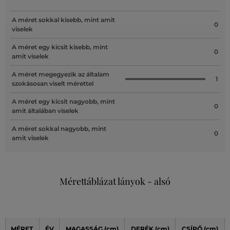
A méret sokkal kisebb, mint amit
0
viselek
A méret egy kicsit kisebb, mint
0
amit viselek
A méret megegyezik az általam
1
szokásosan viselt mérettel
A méret egy kicsit nagyobb, mint
0
amit általában viselek
A méret sokkal nagyobb, mint
0
amit viselek
Mérettáblázat lányok - alsó
MÉRET
ÉV
MAGASSÁG
(cm)
DERÉK
(cm)
CSÍPŐ
(cm)