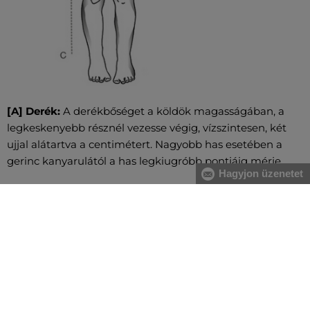
[A] Derék:
A derékbőséget a köldök magasságában, a
legkeskenyebb résznél vezesse végig, vízszintesen, két
ujjal alátartva a centimétert. Nagyobb has esetében a
gerinc kanyarulától a has legkiugróbb pontjáig mérje.
Hagyjon üzenetet
[B] Csípő:
Vezesse körbe oldalról kezdve a csípő és a
fenék legszélesebb részeinél a centimétert. Figyeljen
arra, hogy ne szorosan mérje és a centiméter legyen
vízszintes.
[C] Nadrághossz:
A csípőtől a boka kezdetéig mérve
vezesse a centimétert.