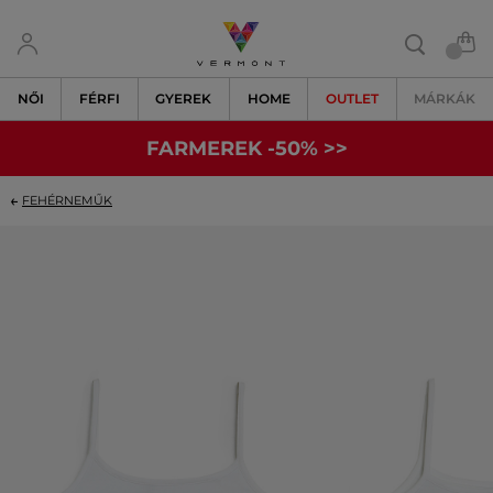
NŐI
FÉRFI
GYEREK
HOME
OUTLET
MÁRKÁK
FARMEREK -50% >>
FEHÉRNEMŰK