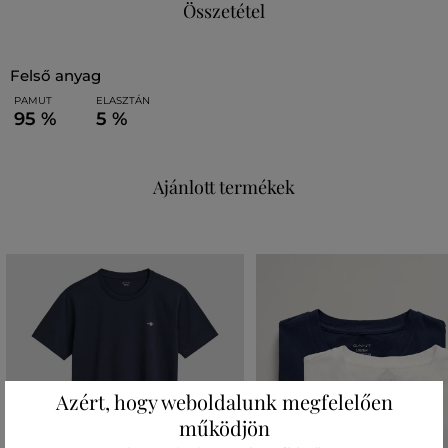
Összetétel
felső anyag
PAMUT
ELASZTÁN
95 %
5 %
Ajánlott termékek
Azért, hogy weboldalunk megfelelően
működjön