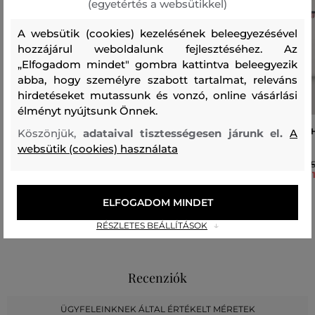
(egyetértés a websütikkel)
A websütik (cookies) kezelésének beleegyezésével
hozzájárul weboldalunk fejlesztéséhez. Az
„Elfogadom mindet" gombra kattintva beleegyezik
abba, hogy személyre szabott tartalmat, releváns
hirdetéseket mutassunk és vonzó, online vásárlási
élményt nyújtsunk Önnek.
PIZSAMA GANT JERSEY PJ SET
ALSÓNEMŰ GANT C-NECK T-SH
Köszönjük,
adataival tisztességesen járunk el.
A
PACK
websütik (cookies) használata
23 990 Ft
16 790 Ft
1
1
Elérhető méretek:
Elérhető méretek:
134/140
ELFOGADOM MINDET
134/140
RÉSZLETES BEÁLLÍTÁSOK
Recenziók
ÜGYFELEINKNEK ÁLTAL ÉRTÉKELT MÉRETEK