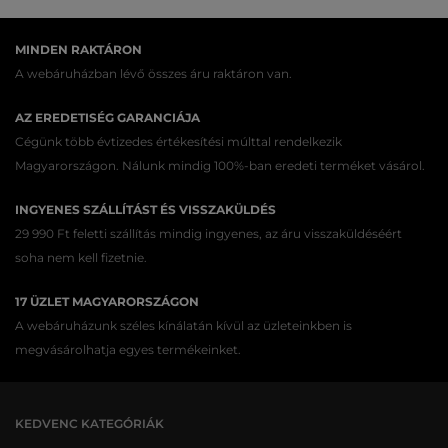
MINDEN RAKTÁRON
A webáruházban lévő összes áru raktáron van.
AZ EREDETISÉG GARANCIÁJA
Cégünk több évtizedes értékesítési múlttal rendelkezik
Magyarországon. Nálunk mindig 100%-ban eredeti terméket vásárol.
INGYENES SZÁLLÍTÁST ÉS VISSZAKÜLDÉS
29 990 Ft feletti szállítás mindig ingyenes, az áru visszaküldéséért
soha nem kell fizetnie.
17 ÜZLET MAGYARORSZÁGON
A webáruházunk széles kínálatán kívül az üzleteinkben is
megvásárolhatja egyes termékeinket.
KEDVENC KATEGÓRIÁK