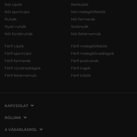
Női cipők
Retikülök
Női sportcipő
Női melegítőfelsők
Ruhák
Női farmerek
Nyári ruhák
Szoknyák
Női fürdőruhák
Női fehérneműk
Férfi cipők
Férfi melegítőfelsők
Férfi sportcipő
Férfi melegítőnadrágok
Férfi farmerek
Férfi pulóverek
Férfi rövidnadrágok
Férfi ingek
Férfi fehérneműk
Férfi trikók
KAPCSOLAT
VERMONT Services Slovakia s. r. o.
RÓLUNK
Vlčie hrdlo 53
Cégünkről
A VÁSÁRLÁSRÓL
821 07 Bratislava
Elérhetőség