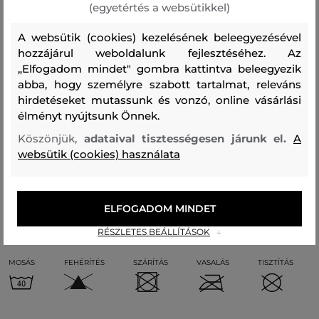
ebből a praktikus kiegészítőből.
(egyetértés a websütikkel)
A websütik (cookies) kezelésének beleegyezésével
Szezon: PS24
Termék kódja
896019-723-GC-433
hozzájárul weboldalunk fejlesztéséhez. Az
„Elfogadom mindet" gombra kattintva beleegyezik
Összetétel
abba, hogy személyre szabott tartalmat, releváns
hirdetéseket mutassunk és vonzó, online vásárlási
élményt nyújtsunk Önnek.
felső anyag
Köszönjük,
adataival tisztességesen járunk el.
A
PAMUT
POLIAMID
ELASZTÁN
POLIÉSZTER
websütik (cookies) használata
73 %
24 %
2 %
1 %
ELFOGADOM MINDET
Kezelési útmutató
RÉSZLETES BEÁLLÍTÁSOK
MOSÁS
FEHÉRÍTÉS
SZÁRÍTÁS
VASALÁS
TISZTÍTÁS