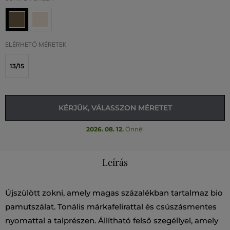
ELÉRHETŐ MÉRETEK
13/15
KÉRJÜK, VÁLASSZON MÉRETET
2026. 08. 12.
Önnél
Leírás
Újszülött zokni, amely magas százalékban tartalmaz bio
pamutszálat. Tonális márkafelirattal és csúszásmentes
nyomattal a talprészen. Állítható felső szegéllyel, amely