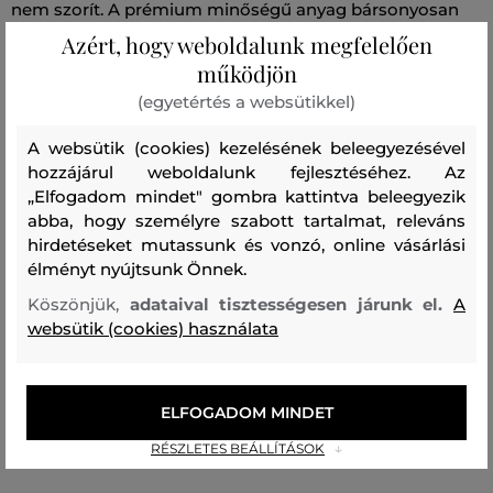
nem szorít. A prémium minőségű anyag bársonyosan
puha tapintású frottír jersey-ből készült, amely
Azért, hogy weboldalunk megfelelően
működjön
egyedülállóan melegen tart, ugyanakkor azonban
légáteresztő képességet és rendkívül kényelmes érzést
(egyetértés a websütikkel)
biztosít kisbabája számára viselés közben. A praktikus
A websütik (cookies) kezelésének beleegyezésével
csomagolás három párat tartalmaz ebből a praktikus
hozzájárul weboldalunk fejlesztéséhez. Az
kiegészítőből.
„Elfogadom mindet" gombra kattintva beleegyezik
abba, hogy személyre szabott tartalmat, releváns
hirdetéseket mutassunk és vonzó, online vásárlási
Szezon: PF24
Termék kódja
596026-424-GC-301-13/15
élményt nyújtsunk Önnek.
Köszönjük,
adataival tisztességesen járunk el.
A
Összetétel
websütik (cookies) használata
felső anyag
ELFOGADOM MINDET
PAMUT
POLIAMID
ELASZTÁN
87 %
12 %
1 %
RÉSZLETES BEÁLLÍTÁSOK