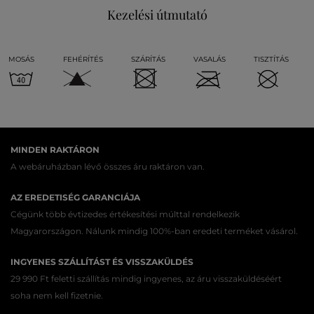
Kezelési útmutató
MOSÁS
FEHÉRÍTÉS
SZÁRÍTÁS
VASALÁS
TISZTÍTÁS
MINDEN RAKTÁRON
A webáruházban lévő összes áru raktáron van.
AZ EREDETISÉG GARANCIÁJA
Cégünk több évtizedes értékesítési múlttal rendelkezik
Magyarországon. Nálunk mindig 100%-ban eredeti terméket vásárol.
INGYENES SZÁLLÍTÁST ÉS VISSZAKÜLDÉS
29 990 Ft feletti szállítás mindig ingyenes, az áru visszaküldéséért
soha nem kell fizetnie.