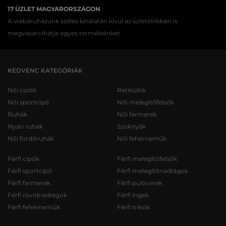
17 ÜZLET MAGYARORSZÁGON
A webáruházunk széles kínálatán kívül az üzleteinkben is
megvásárolhatja egyes termékeinket.
KEDVENC KATEGÓRIÁK
Női cipők
Retikülök
Női sportcipő
Női melegítőfelsők
Ruhák
Női farmerek
Nyári ruhák
Szoknyák
Női fürdőruhák
Női fehérneműk
Férfi cipők
Férfi melegítőfelsők
Férfi sportcipő
Férfi melegítőnadrágok
Férfi farmerek
Férfi pulóverek
Férfi rövidnadrágok
Férfi ingek
Férfi fehérneműk
Férfi trikók