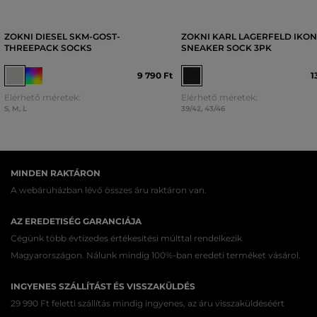
ZOKNI DIESEL SKM-GOST-
ZOKNI KARL LAGERFELD IKO
THREEPACK SOCKS
SNEAKER SOCK 3PK
9 790 Ft
1
Elérhető méretek:
Elérhető méretek:
S
,
M
,
L
39/42
,
43/46
MINDEN RAKTÁRON
A webáruházban lévő összes áru raktáron van.
AZ EREDETISÉG GARANCIÁJA
Cégünk több évtizedes értékesítési múlttal rendelkezik
Magyarországon. Nálunk mindig 100%-ban eredeti terméket vásárol.
INGYENES SZÁLLÍTÁST ÉS VISSZAKÜLDÉS
29 990 Ft feletti szállítás mindig ingyenes, az áru visszaküldéséért