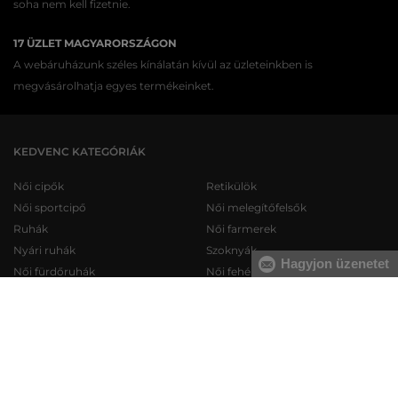
soha nem kell fizetnie.
17 ÜZLET MAGYARORSZÁGON
A webáruházunk széles kínálatán kívül az üzleteinkben is
megvásárolhatja egyes termékeinket.
KEDVENC KATEGÓRIÁK
Női cipők
Retikülök
Női sportcipő
Női melegítőfelsők
Ruhák
Női farmerek
Nyári ruhák
Szoknyák
Hagyjon üzenetet
Női fürdőruhák
Női fehérneműk
Férfi cipők
Férfi melegítőfelsők
Férfi sportcipő
Férfi melegítőnadrágok
Férfi farmerek
Férfi pulóverek
Férfi rövidnadrágok
Férfi ingek
Férfi fehérneműk
Férfi trikók