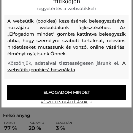
működjön
elegáns dizájn klasszikus hosszúságban, kényelmes
(egyetértés a websütikkel)
bordázott szegéllyel a boka felett és a Camel Active
A websütik (cookies) kezelésének beleegyezésével
logóval az oldalán. Anyagösszetételüknek és a
hozzájárul weboldalunk fejlesztéséhez. Az
feldolgozás minőségének köszönhetően a zoknik
„Elfogadom mindet" gombra kattintva beleegyezik
rendkívül puha, könnyű és kényelmes viseletet
abba, hogy személyre szabott tartalmat, releváns
biztosítanak. Minden egyes öltözetedhez egyedi
hirdetéseket mutassunk és vonzó, online vásárlási
élményt nyújtsunk Önnek.
megjelenést és stílust adnak. A csomag két különböző
mintájú párt tartalmaz.
Köszönjük,
adataival tisztességesen járunk el.
A
websütik (cookies) használata
Szezon: SS26
Termék kódja
65111-326-CC-336
ELFOGADOM MINDET
Összetétel
RÉSZLETES BEÁLLÍTÁSOK
felső anyag
PAMUT
POLIAMID
ELASZTÁN
77 %
20 %
3 %