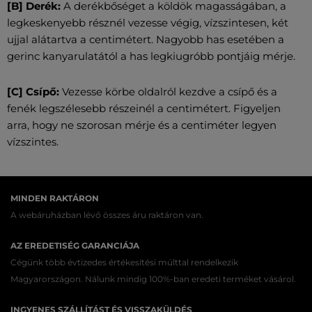
[B] Derék:
A derékbőséget a köldök magasságában, a
legkeskenyebb résznél vezesse végig, vízszintesen, két
ujjal alátartva a centimétert. Nagyobb has esetében a
gerinc kanyarulatától a has legkiugróbb pontjáig mérje.
[C] Csípő:
Vezesse körbe oldalról kezdve a csípő és a
fenék legszélesebb részeinél a centimétert. Figyeljen
arra, hogy ne szorosan mérje és a centiméter legyen
vízszintes.
MINDEN RAKTÁRON
A webáruházban lévő összes áru raktáron van.
AZ EREDETISÉG GARANCIÁJA
Cégünk több évtizedes értékesítési múlttal rendelkezik
Magyarországon. Nálunk mindig 100%-ban eredeti terméket vásárol.
INGYENES SZÁLLÍTÁST ÉS VISSZAKÜLDÉS