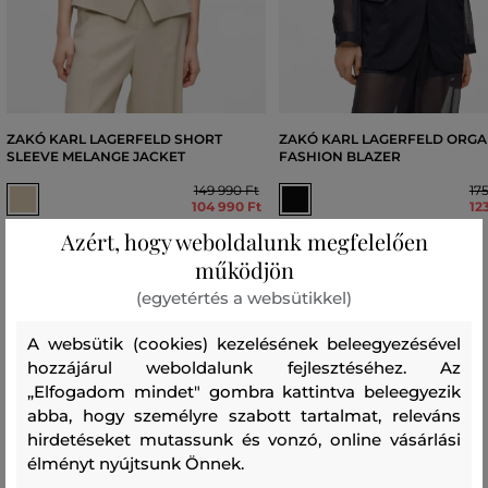
ZAKÓ KARL LAGERFELD SHORT
ZAKÓ KARL LAGERFELD ORG
SLEEVE MELANGE JACKET
FASHION BLAZER
149 990 Ft
17
104 990 Ft
12
Elérhető méretek:
Elérhető méretek:
Azért, hogy weboldalunk megfelelően
38
,
40
,
46
,
48
38
,
40
,
42
,
44
,
46
működjön
(egyetértés a websütikkel)
A websütik (cookies) kezelésének beleegyezésével
Női mérettáblázata Karl Lagerfeld
hozzájárul weboldalunk fejlesztéséhez. Az
„Elfogadom mindet" gombra kattintva beleegyezik
abba, hogy személyre szabott tartalmat, releváns
hirdetéseket mutassunk és vonzó, online vásárlási
élményt nyújtsunk Önnek.
MÉRETGLOBAL
MÉRET
MELLKAS
DERÉK
CSÍPŐ
VÁLLA