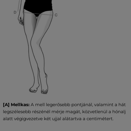
[A] Mellkas:
A mell legerősebb pontjánál, valamint a hát
legszélesebb részénél mérje magát, közvetlenül a hónalj
alatt végigvezetve két ujjal alátartva a centimétert.