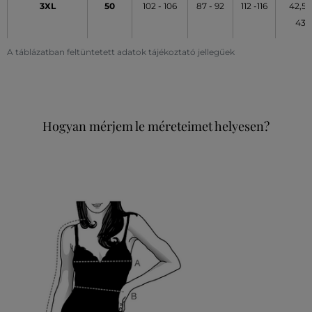
3XL
50
102 - 106
87 - 92
112 -116
42,5 -
43
A táblázatban feltüntetett adatok tájékoztató jellegűek
Hogyan mérjem le méreteimet helyesen?