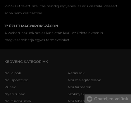
29 990 Ft feletti szállítás mindig ingyenes, az áru visszaküldéséért
soha nem kell fizetnie.
17 ÜZLET MAGYARORSZÁGON
A webáruházunk széles kínálatán kívül az üzleteinkben is
megvásárolhatja egyes termékeinket.
KEDVENC KATEGÓRIÁK
Női cipők
Retikülök
Női sportcipő
Női melegítőfelsők
Ruhák
Női farmerek
Nyári ruhák
Szoknyák
Chateljen velünk
Női fürdőruhák
Női fehérneműk
Férfi cipők
Férfi melegítőfelsők
Férfi sportcipő
Férfi melegítőnadrágok
Férfi farmerek
Férfi pulóverek