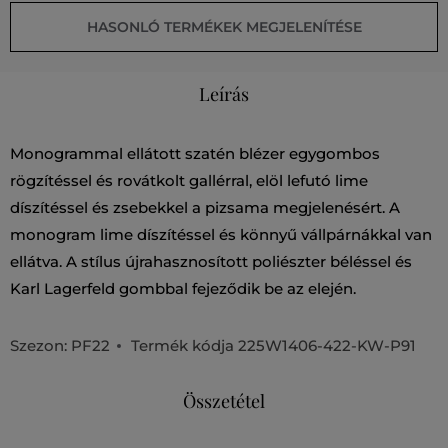
HASONLÓ TERMÉKEK MEGJELENÍTÉSE
Leírás
Monogrammal ellátott szatén blézer egygombos
rögzítéssel és rovátkolt gallérral, elöl lefutó lime
díszítéssel és zsebekkel a pizsama megjelenésért. A
monogram lime díszítéssel és könnyű vállpárnákkal van
ellátva. A stílus újrahasznosított poliészter béléssel és
Karl Lagerfeld gombbal fejeződik be az elején.
Szezon: PF22
Termék kódja
225W1406-422-KW-P91
Összetétel