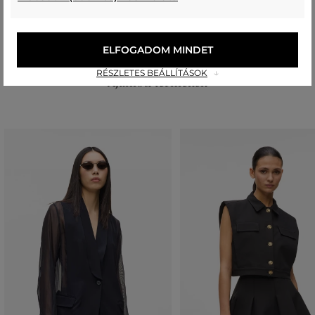
felső anyag
ORGANIKUS PAMUT
100 %
ELFOGADOM MINDET
RÉSZLETES BEÁLLÍTÁSOK
Ajánlott termékek