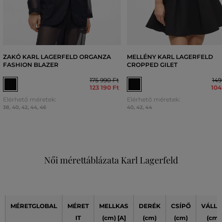
ZAKÓ KARL LAGERFELD ORGANZA
MELLÉNY KARL LAGERFELD
FASHION BLAZER
CROPPED GILET
175 990 Ft
149
123 190 Ft
104
Elérhető méretek:
Elérhető méretek:
38
,
40
,
42
,
44
,
46
40
,
42
,
44
Női mérettáblázata Karl Lagerfeld
MÉRETGLOBAL
MÉRET
MELLKAS
DERÉK
CSÍPŐ
VÁLLA
IT
(cm) [A]
(cm)
(cm)
(cm)