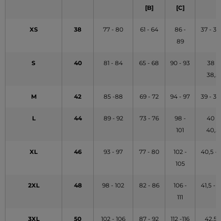
[B]
[C]
XS
38
77 - 80
61 - 64
86 -
37 - 37
89
S
40
81 - 84
65 - 68
90 - 93
38 -
38,5
M
42
85 -88
69 - 72
94 - 97
39 - 39
L
44
89 - 92
73 - 76
98 -
40 -
101
40,5
XL
46
93 - 97
77 - 80
102 -
40,5 - 
105
2XL
48
98 - 102
82 - 86
106 -
41,5 - 
111
3XL
50
102 - 106
87 - 92
112 -116
42,5 -