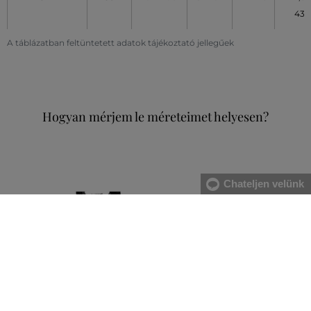
43
A táblázatban feltüntetett adatok tájékoztató jellegűek
Hogyan mérjem le méreteimet helyesen?
Chateljen velünk