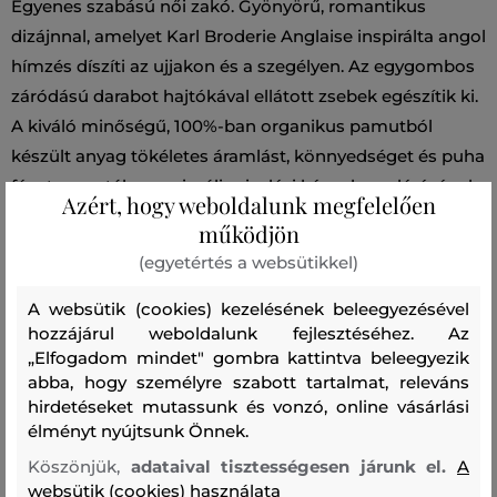
Egyenes szabású női zakó. Gyönyörű, romantikus
dizájnnal, amelyet Karl Broderie Anglaise inspirálta angol
hímzés díszíti az ujjakon és a szegélyen. Az egygombos
záródású darabot hajtókával ellátott zsebek egészítik ki.
A kiváló minőségű, 100%-ban organikus pamutból
készült anyag tökéletes áramlást, könnyedséget és puha
fényt garantál a maximális viselési kényelem elérésének
Azért, hogy weboldalunk megfelelően
érdekében. Rendkívül stílusos darab, amely nappali és
működjön
esti öltözékének elengedhetetlen részévé válik. Ha
(egyetértés a websütikkel)
tökéletes szettre vágyik, kombinálja egy azonos stílusú
nadrággal.
A websütik (cookies) kezelésének beleegyezésével
hozzájárul weboldalunk fejlesztéséhez. Az
„Elfogadom mindet" gombra kattintva beleegyezik
Szezon: SS24
Termék kódja
241W1401-324-KW-100
abba, hogy személyre szabott tartalmat, releváns
hirdetéseket mutassunk és vonzó, online vásárlási
Összetétel
élményt nyújtsunk Önnek.
Köszönjük,
adataival tisztességesen járunk el.
A
websütik (cookies) használata