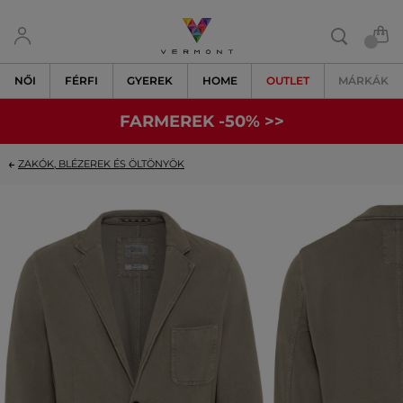
NŐI
FÉRFI
GYEREK
HOME
OUTLET
MÁRKÁK
FARMEREK -50% >>
ZAKÓK, BLÉZEREK ÉS ÖLTÖNYÖK