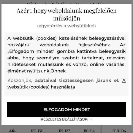
Férfi mérettáblázata Camel Active
Azért, hogy weboldalunk megfelelően
működjön
(egyetértés a websütikkel)
MÉRET
MELLKAS [B]
DERÉK [C]
CSÍPŐ [D]
TESTMAGASSÁ
A websütik (cookies) kezelésének beleegyezésével
(cm)
(cm)
(cm)
(cm)
hozzájárul weboldalunk fejlesztéséhez. Az
„Elfogadom mindet" gombra kattintva beleegyezik
S
86-94
74-82
97-101
170-176
abba, hogy személyre szabott tartalmat, releváns
hirdetéseket mutassunk és vonzó, online vásárlási
M
94-98
82-86
99-102
174-178
élményt nyújtsunk Önnek.
L
98-106
86-94
101-106
176-182
Köszönjük,
adataival tisztességesen járunk el.
A
websütik (cookies) használata
XL
106-110
94-98
104-107
180-184
XXL
110-118
100-111
106-110
182-188
ELFOGADOM MINDET
3XL
118-122
113-117
109-112
186-190
RÉSZLETES BEÁLLÍTÁSOK
4XL
122-130
119-127
110-114
188-194