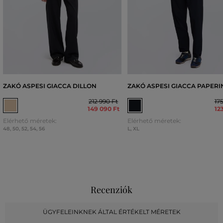
ZAKÓ ASPESI GIACCA DILLON
ZAKÓ ASPESI GIACCA PAPERIN
212 990 Ft
17
149 090 Ft
12
Elérhető méretek:
Elérhető méretek:
48
,
50
,
52
,
54
,
56
L
,
XL
Recenziók
ÜGYFELEINKNEK ÁLTAL ÉRTÉKELT MÉRETEK