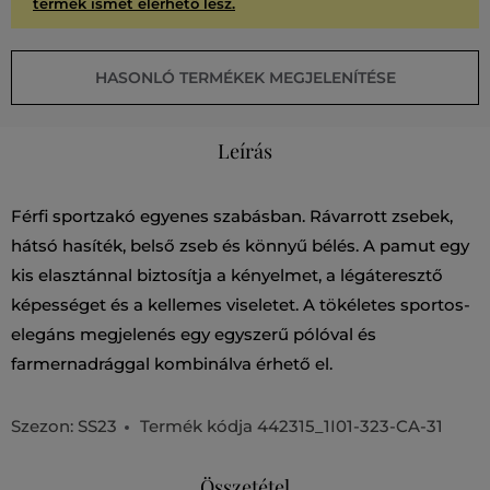
termék ismét elérhető lesz.
HASONLÓ TERMÉKEK MEGJELENÍTÉSE
Leírás
Férfi sportzakó egyenes szabásban. Rávarrott zsebek,
hátsó hasíték, belső zseb és könnyű bélés. A pamut egy
kis elasztánnal biztosítja a kényelmet, a légáteresztő
képességet és a kellemes viseletet. A tökéletes sportos-
elegáns megjelenés egy egyszerű pólóval és
farmernadrággal kombinálva érhető el.
Szezon: SS23
Termék kódja
442315_1I01-323-CA-31
Összetétel