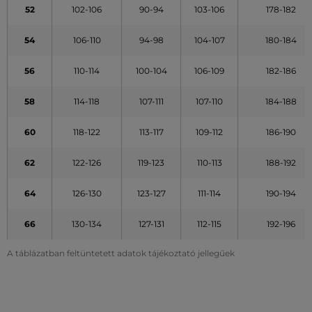
52
102-106
90-94
103-106
178-182
54
106-110
94-98
104-107
180-184
56
110-114
100-104
106-109
182-186
58
114-118
107-111
107-110
184-188
60
118-122
113-117
109-112
186-190
62
122-126
119-123
110-113
188-192
64
126-130
123-127
111-114
190-194
66
130-134
127-131
112-115
192-196
A táblázatban feltüntetett adatok tájékoztató jellegűek