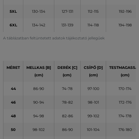
5XL
130-134
127-131
112-115
192-196
6XL
134-142
131-139
114-118
194-198
A táblázatban feltüntetett adatok tájékoztató jellegűek
MÉRET
MELLKAS [B]
DERÉK [C]
CSÍPŐ [D]
TESTMAGASSÁ
(cm)
(cm)
(cm)
(cm)
44
86-90
74-78
97-100
170-174
46
90-94
78-82
98-101
172-176
48
94-98
82-86
99-102
174-178
50
98-102
86-90
101-104
176-180