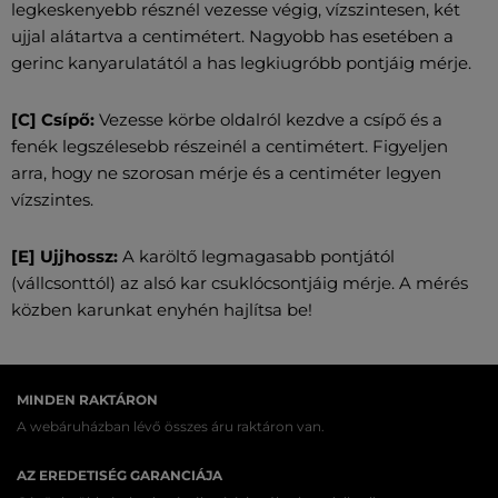
legkeskenyebb résznél vezesse végig, vízszintesen, két
ujjal alátartva a centimétert. Nagyobb has esetében a
gerinc kanyarulatától a has legkiugróbb pontjáig mérje.
[C] Csípő:
Vezesse körbe oldalról kezdve a csípő és a
fenék legszélesebb részeinél a centimétert. Figyeljen
arra, hogy ne szorosan mérje és a centiméter legyen
vízszintes.
[E] Ujjhossz:
A karöltő legmagasabb pontjától
(vállcsonttól) az alsó kar csuklócsontjáig mérje. A mérés
közben karunkat enyhén hajlítsa be!
MINDEN RAKTÁRON
A webáruházban lévő összes áru raktáron van.
AZ EREDETISÉG GARANCIÁJA