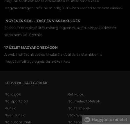
Cégünk több évtizedes értékesítési múlttal rendelkezik
Magyarországon. Nálunk mindig 100%-ban eredeti terméket vásárol.
INGYENES SZÁLLÍTÁST ÉS VISSZAKÜLDÉS
29 990 Ft feletti szállítás mindig ingyenes, az áru visszaküldéséért
soha nem kell fizetnie.
17 ÜZLET MAGYARORSZÁGON
A webáruházunk széles kínálatán kívül az üzleteinkben is
megvásárolhatja egyes termékeinket.
KEDVENC KATEGÓRIÁK
Női cipők
Retikülök
Női sportcipő
Női melegítőfelsők
Ruhák
Női farmerek
Nyári ruhák
Szoknyák
Hagyjon üzenetet
Női fürdőruhák
Női fehérneműk