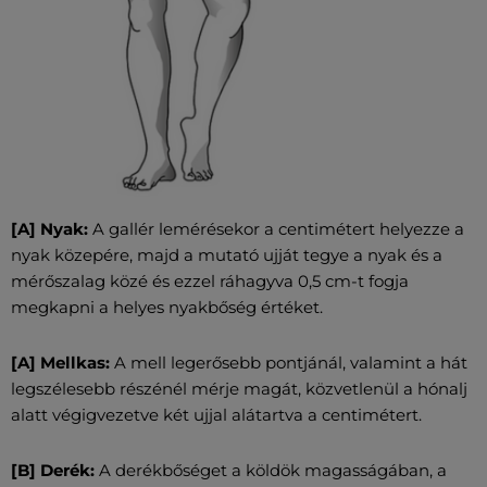
[A] Nyak:
A gallér lemérésekor a centimétert helyezze a
nyak közepére, majd a mutató ujját tegye a nyak és a
mérőszalag közé és ezzel ráhagyva 0,5 cm-t fogja
megkapni a helyes nyakbőség értéket.
[A] Mellkas:
A mell legerősebb pontjánál, valamint a hát
legszélesebb részénél mérje magát, közvetlenül a hónalj
alatt végigvezetve két ujjal alátartva a centimétert.
[B] Derék:
A derékbőséget a köldök magasságában, a