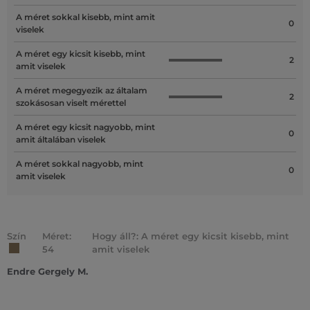
A méret sokkal kisebb, mint amit
0
viselek
A méret egy kicsit kisebb, mint
2
amit viselek
A méret megegyezik az általam
2
szokásosan viselt mérettel
A méret egy kicsit nagyobb, mint
0
amit általában viselek
A méret sokkal nagyobb, mint
0
amit viselek
Szín
Méret:
Hogy áll?: A méret egy kicsit kisebb, mint
54
amit viselek
Endre Gergely M.