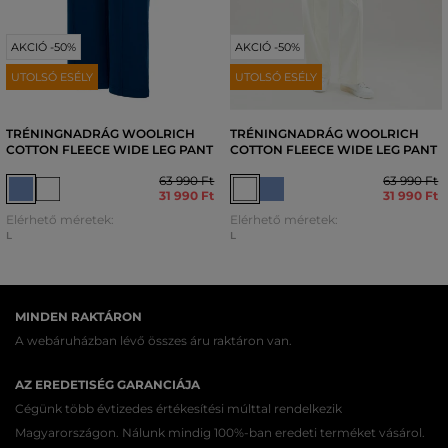
AKCIÓ -50%
AKCIÓ -50%
UTOLSÓ ESÉLY
UTOLSÓ ESÉLY
TRÉNINGNADRÁG WOOLRICH
TRÉNINGNADRÁG WOOLRICH
COTTON FLEECE WIDE LEG PANT
COTTON FLEECE WIDE LEG PANT
63 990 Ft
63 990 Ft
31 990 Ft
31 990 Ft
Elérhető méretek:
Elérhető méretek:
L
L
MINDEN RAKTÁRON
A webáruházban lévő összes áru raktáron van.
AZ EREDETISÉG GARANCIÁJA
Cégünk több évtizedes értékesítési múlttal rendelkezik
Magyarországon. Nálunk mindig 100%-ban eredeti terméket vásárol.