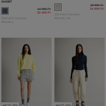
SHORT
69 990 Ft
34 990 Ft
44 990 Ft
22 490 Ft
Elérhető méretek:
Elérhető méretek:
XS
,
S
,
M
,
L
,
XL
XS
,
S
,
M
,
L
AKCIÓ -50%
AKCIÓ -50%