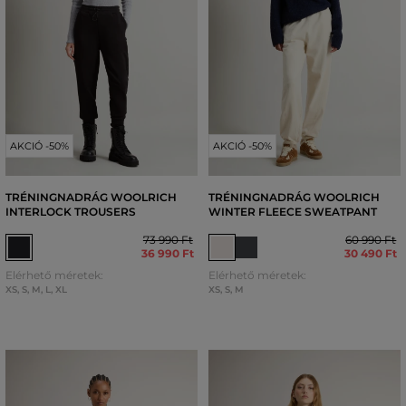
AKCIÓ -50%
AKCIÓ -50%
TRÉNINGNADRÁG WOOLRICH
TRÉNINGNADRÁG WOOLRICH
INTERLOCK TROUSERS
WINTER FLEECE SWEATPANT
73 990 Ft
60 990 Ft
36 990 Ft
30 490 Ft
Elérhető méretek:
Elérhető méretek:
XS
,
S
,
M
,
L
,
XL
XS
,
S
,
M