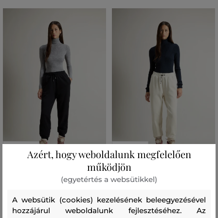
AKCIÓ -50%
AKCIÓ -50%
Azért, hogy weboldalunk megfelelően
működjön
TRÉNINGNADRÁG WOOLRICH
TRÉNINGNADRÁG WOOLRICH
(egyetértés a websütikkel)
LIGHT FLEECE PANT
INTERLOCK TROUSERS
56 990 Ft
73 990 Ft
A websütik (cookies) kezelésének beleegyezésével
28 490 Ft
36 990 Ft
hozzájárul weboldalunk fejlesztéséhez. Az
Elérhető méretek:
Elérhető méretek: