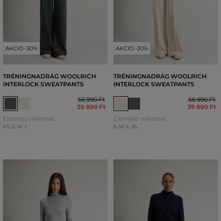
AKCIÓ -30%
AKCIÓ -30%
TRÉNINGNADRÁG WOOLRICH
TRÉNINGNADRÁG WOOLRICH
INTERLOCK SWEATPANTS
INTERLOCK SWEATPANTS
56 990 Ft
56 990 Ft
39 890 Ft
39 890 Ft
Elérhető méretek:
Elérhető méretek:
XS
,
S
,
M
,
L
S
,
M
,
L
,
XL