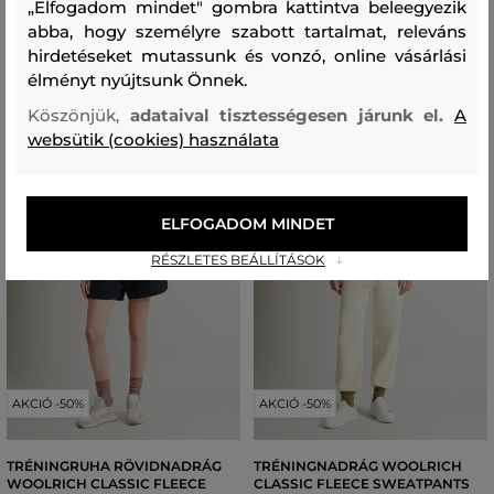
„Elfogadom mindet" gombra kattintva beleegyezik
XS
,
S
,
M
,
L
,
XL
XS
,
S
,
M
,
L
,
XL
abba, hogy személyre szabott tartalmat, releváns
hirdetéseket mutassunk és vonzó, online vásárlási
élményt nyújtsunk Önnek.
Köszönjük,
adataival tisztességesen járunk el.
A
websütik (cookies) használata
ELFOGADOM MINDET
RÉSZLETES BEÁLLÍTÁSOK
AKCIÓ -50%
AKCIÓ -50%
TRÉNINGRUHA RÖVIDNADRÁG
TRÉNINGNADRÁG WOOLRICH
WOOLRICH CLASSIC FLEECE
CLASSIC FLEECE SWEATPANTS