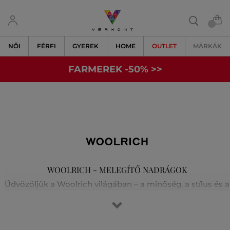
NŐI
FÉRFI
GYEREK
HOME
OUTLET
MÁRKÁK
FARMEREK -50% >>
WOOLRICH - MELEGÍTŐ NADRÁGOK
Üdvözöljük a Woolrich világában – a minőség, a stílus és a
hagyományos kézművesség otthonában. 1830-ban
alapították Pennsylvaniában. A márka meleg és tartós
anyagokat innovatív dizájnnal ötvöz. Az ikonikus kabátjai