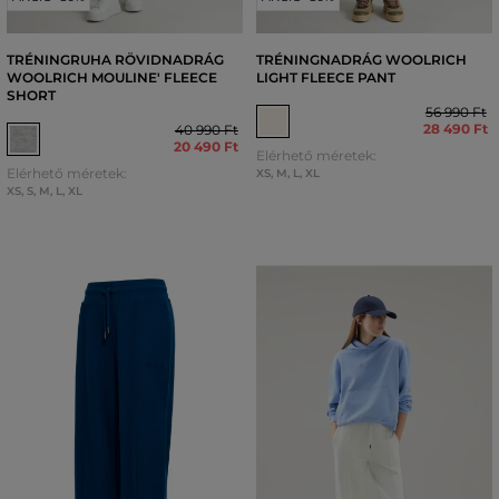
TRÉNINGRUHA RÖVIDNADRÁG
TRÉNINGNADRÁG WOOLRICH
WOOLRICH MOULINE' FLEECE
LIGHT FLEECE PANT
SHORT
56 990 Ft
28 490 Ft
40 990 Ft
20 490 Ft
Elérhető méretek:
Elérhető méretek:
XS
,
M
,
L
,
XL
XS
,
S
,
M
,
L
,
XL