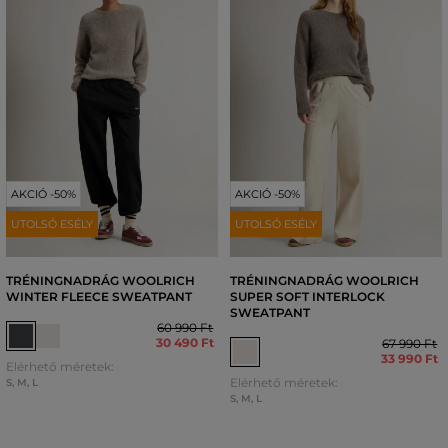
AKCIÓ -50%
AKCIÓ -50%
UTOLSÓ ESÉLY
UTOLSÓ ESÉLY
TRÉNINGNADRÁG WOOLRICH
TRÉNINGNADRÁG WOOLRICH
WINTER FLEECE SWEATPANT
SUPER SOFT INTERLOCK
SWEATPANT
60 990 Ft
30 490 Ft
67 990 Ft
33 990 Ft
Elérhető méretek:
Elérhető méretek:
S
,
M
,
L
S
,
M
,
L