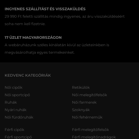
INGYENES SZÁLLÍTÁST ÉS VISSZAKÜLDÉS
29 990 Ft feletti szállítás mindig ingyenes, az áru visszaküldéséért
soha nem kell fizetnie.
17 ÜZLET MAGYARORSZÁGON
A webáruházunk széles kínálatán kívül az üzleteinkben is
megvásárolhatja egyes termékeinket.
KEDVENC KATEGÓRIÁK
Női cipők
Retikülök
Női sportcipő
Női melegítőfelsők
Ruhák
Női farmerek
Nyári ruhák
Szoknyák
Női fürdőruhák
Női fehérneműk
Férfi cipők
Férfi melegítőfelsők
Férfi sportcipő
Férfi melegítőnadrágok