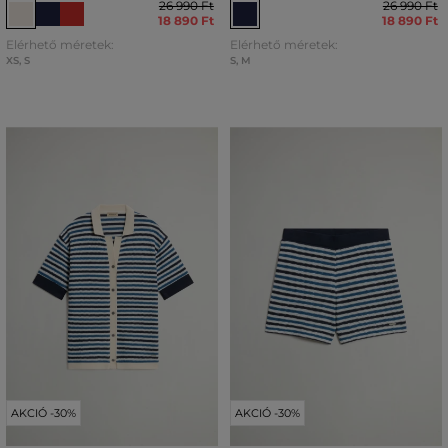
26 990 Ft
26 990 Ft
18 890 Ft
18 890 Ft
Elérhető méretek:
Elérhető méretek:
XS
,
S
S
,
M
AKCIÓ -30%
AKCIÓ -30%