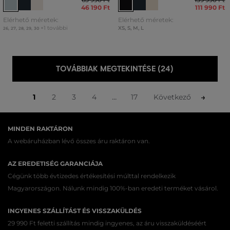
46 190 Ft
111 990 Ft
Elérhető méretek:
Elérhető méretek:
+1 további
XS
,
S
,
M
,
L
26
,
27
,
28
,
29
,
30
TOVÁBBIAK MEGTEKINTÉSE (24)
...
1
2
3
4
17
Következő
MINDEN RAKTÁRON
A webáruházban lévő összes áru raktáron van.
AZ EREDETISÉG GARANCIÁJA
Cégünk több évtizedes értékesítési múlttal rendelkezik
Magyarországon. Nálunk mindig 100%-ban eredeti terméket vásárol.
INGYENES SZÁLLÍTÁST ÉS VISSZAKÜLDÉS
29 990 Ft feletti szállítás mindig ingyenes, az áru visszaküldéséért