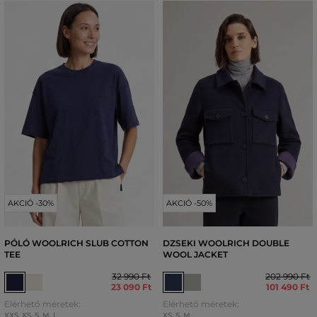
AKCIÓ -30%
AKCIÓ -50%
PÓLÓ WOOLRICH SLUB COTTON
DZSEKI WOOLRICH DOUBLE
TEE
WOOL JACKET
32 990 Ft
202 990 Ft
23 090 Ft
101 490 Ft
Elérhető méretek:
Elérhető méretek:
XXS
,
XS
,
S
,
M
,
L
XS
,
S
,
M