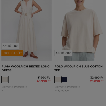
AKCIÓ -50%
UTOLSÓ ESÉLY
AKCIÓ -30%
RUHA WOOLRICH BELTED LONG
PÓLÓ WOOLRICH SLUB COTTON
DRESS
TEE
81 990 Ft
32 990 Ft
40 990 Ft
23 090 Ft
Elérhető méretek:
Elérhető méretek:
S
XXS
,
XS
,
S
,
M