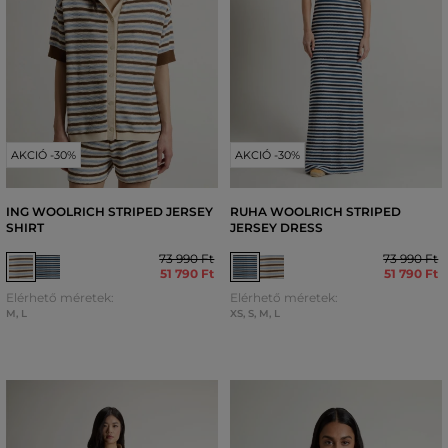
AKCIÓ -30%
AKCIÓ -30%
ING WOOLRICH STRIPED JERSEY
RUHA WOOLRICH STRIPED
SHIRT
JERSEY DRESS
73 990 Ft
73 990 Ft
51 790 Ft
51 790 Ft
Elérhető méretek:
Elérhető méretek:
M
,
L
XS
,
S
,
M
,
L