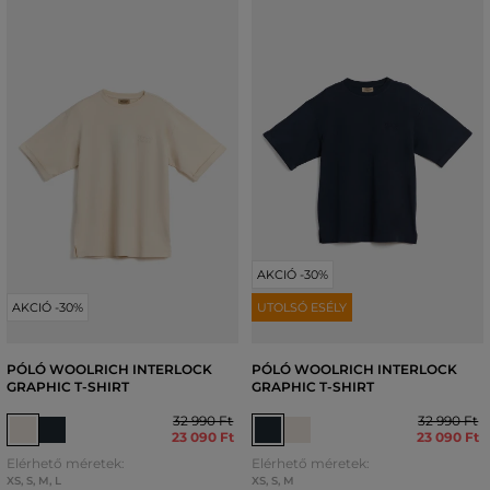
AKCIÓ -30%
AKCIÓ -30%
UTOLSÓ ESÉLY
PÓLÓ WOOLRICH INTERLOCK
PÓLÓ WOOLRICH INTERLOCK
GRAPHIC T-SHIRT
GRAPHIC T-SHIRT
32 990 Ft
32 990 Ft
23 090 Ft
23 090 Ft
Elérhető méretek:
Elérhető méretek:
XS
,
S
,
M
,
L
XS
,
S
,
M