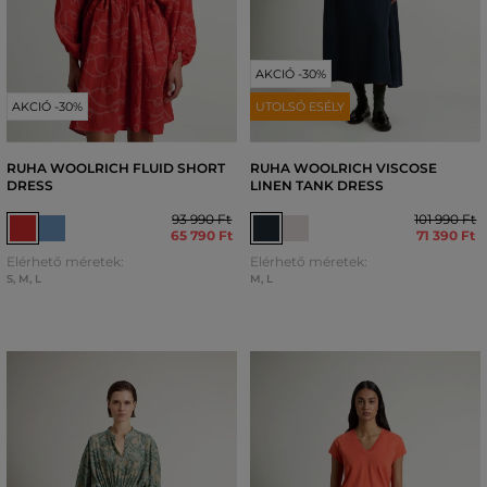
AKCIÓ -30%
AKCIÓ -30%
UTOLSÓ ESÉLY
RUHA WOOLRICH FLUID SHORT
RUHA WOOLRICH VISCOSE
DRESS
LINEN TANK DRESS
93 990 Ft
101 990 Ft
65 790 Ft
71 390 Ft
Elérhető méretek:
Elérhető méretek:
S
,
M
,
L
M
,
L