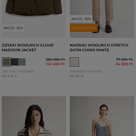
AKCIÓ -30%
AKCIÓ -50%
UTOLSÓ ESÉLY
DZSEKI WOOLRICH CLOUD
NADRÁG WOOLRICH STRETCH
MADISON JACKET
SATIN CHINO PANTS
282 990 Ft
77 990 Ft
141 490 Ft
54 590 Ft
Elérhető méretek:
Elérhető méretek:
XS
,
S
,
M
,
L
28
,
29
,
31