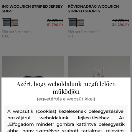
ING WOOLRICH STRIPED JERSEY
RÖVIDNADRÁG WOOLRICH
SHIRT
STRIPED SHORTS
73 990 Ft
48 990 Ft
51 790 Ft
34 290 Ft
Elérhető méretek:
Elérhető méretek:
S
,
M
,
L
M
,
L
Azért, hogy weboldalunk megfelelően
működjön
(egyetértés a websütikkel)
A websütik (cookies) kezelésének beleegyezésével
hozzájárul weboldalunk fejlesztéséhez. Az
„Elfogadom mindet" gombra kattintva beleegyezik
abba, hogy személyre szabott tartalmat, releváns
AKCIÓ -30%