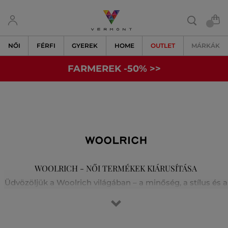
NŐI
FÉRFI
GYEREK
HOME
OUTLET
MÁRKÁK
FARMEREK -50% >>
WOOLRICH - NŐI TERMÉKEK KIÁRUSÍTÁSA
Üdvözöljük a Woolrich világában – a minőség, a stílus és a
hagyományos kézművesség otthonában. 1830-ban
alapították Pennsylvaniában. A márka meleg és tartós
anyagokat innovatív dizájnnal ötvöz. Az ikonikus kabátjai