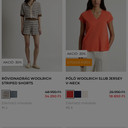
AKCIÓ -30%
AKCIÓ -30%
UTOLSÓ ESÉLY
RÖVIDNADRÁG WOOLRICH
PÓLÓ WOOLRICH SLUB JERSEY
STRIPED SHORTS
V-NECK
48 990 Ft
26 990 Ft
34 290 Ft
18 890 Ft
Elérhető méretek:
Elérhető méretek:
M
,
L
XS
,
S