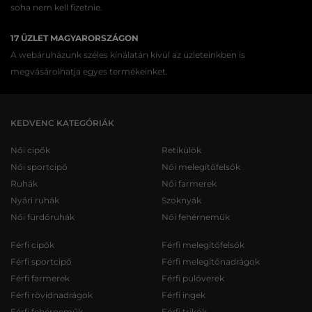
soha nem kell fizetnie.
17 ÜZLET MAGYARORSZÁGON
A webáruházunk széles kínálatán kívül az üzleteinkben is
megvásárolhatja egyes termékeinket.
KEDVENC KATEGÓRIÁK
Női cipők
Retikülök
Női sportcipő
Női melegítőfelsők
Ruhák
Női farmerek
Nyári ruhák
Szoknyák
Női fürdőruhák
Női fehérneműk
Férfi cipők
Férfi melegítőfelsők
Férfi sportcipő
Férfi melegítőnadrágok
Férfi farmerek
Férfi pulóverek
Férfi rövidnadrágok
Férfi ingek
Férfi fehérneműk
Férfi trikók