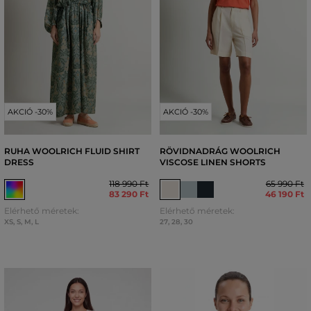
AKCIÓ -30%
AKCIÓ -30%
RUHA WOOLRICH FLUID SHIRT
RÖVIDNADRÁG WOOLRICH
DRESS
VISCOSE LINEN SHORTS
118 990 Ft
65 990 Ft
83 290 Ft
46 190 Ft
Elérhető méretek:
Elérhető méretek:
XS
,
S
,
M
,
L
27
,
28
,
30