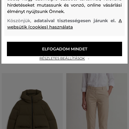
hirdetéseket mutassunk és vonzó, online vásárlási
UTOLSÓ ESÉLY
AKCIÓ -30%
élményt nyújtsunk Önnek.
Köszönjük,
adataival tisztességesen járunk el.
A
PÓLÓ WOOLRICH SLUB JERSEY
RUHA WOOLRICH STRIPED
websütik (cookies) használata
V-NECK
JERSEY DRESS
26 990 Ft
73 990 Ft
18 890 Ft
51 790 Ft
ELFOGADOM MINDET
Elérhető méretek:
Elérhető méretek:
XS
,
S
S
,
M
,
L
RÉSZLETES BEÁLLÍTÁSOK