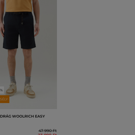
0%
SÉLY
DRÁG WOOLRICH EASY
47 990 Ft