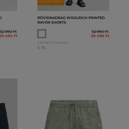
UTOLSÓ ESÉLY
G
RÖVIDNADRÁG WOOLRICH PRINTED
S
RAYON SHORTS
52 990 Ft
52 990 Ft
26 490 Ft
26 490 Ft
Elérhető méretek:
S
,
XL