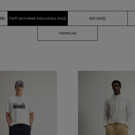
99)
Férfi termékek kiárusítása
(442)
Női
(402)
Home
(4)