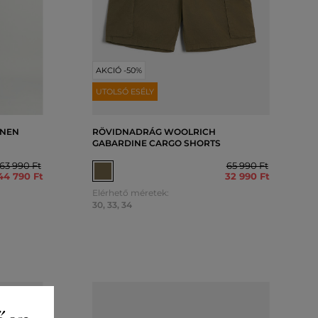
AKCIÓ -50%
UTOLSÓ ESÉLY
INEN
RÖVIDNADRÁG WOOLRICH
GABARDINE CARGO SHORTS
63 990 Ft
65 990 Ft
44 790 Ft
32 990 Ft
Elérhető méretek:
30
,
33
,
34