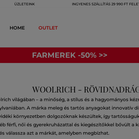
ÜZLETEINK
INGYENES SZÁLLÍTÁS 29 990 FT FELE
HOME
OUTLET
FARMEREK -50% >>
WOOLRICH - RÖVIDNADRÁ
lrich világában – a minőség, a stílus és a hagyományos k
ylvaniában. A márka meleg és tartós anyagokat innovatív diz
 vidéki környezetben dolgozóknak készültek, így tartósságuk
b férfi, női és gyerekruházattal és kiegészítőkkel bővült a
s válassza azt a márkát, amelyben megbízhat.