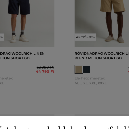
0%
AKCIÓ -30%
DRÁG WOOLRICH LINEN
RÖVIDNADRÁG WOOLRICH L
ILTON SHORT GD
BLEND MILTON SHORT GD
63 990 Ft
44 790 Ft
méretek:
Elérhető méretek:
XL
M
,
L
,
XL
,
XXL
,
XXXL