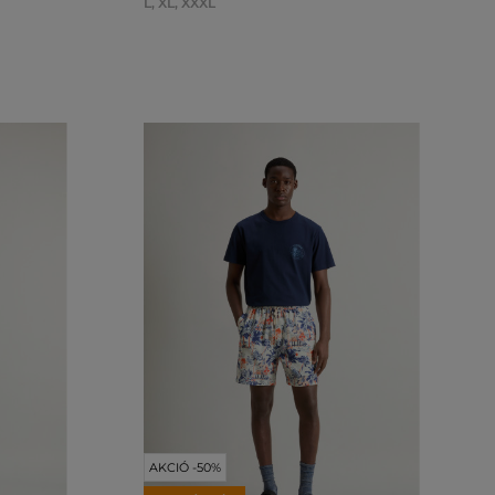
L
,
XL
,
XXXL
AKCIÓ -50%