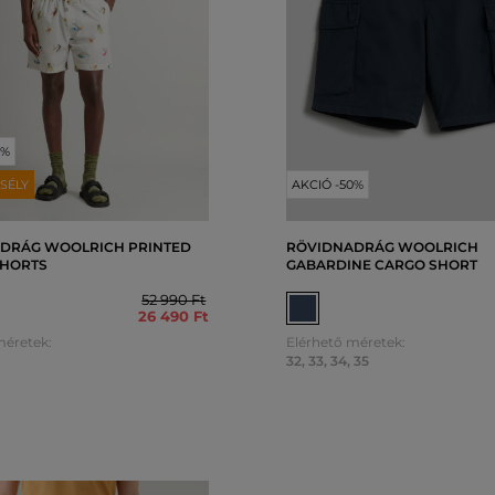
0%
SÉLY
AKCIÓ -50%
DRÁG WOOLRICH PRINTED
RÖVIDNADRÁG WOOLRICH
SHORTS
GABARDINE CARGO SHORT
52 990 Ft
26 490 Ft
méretek:
Elérhető méretek:
32
,
33
,
34
,
35