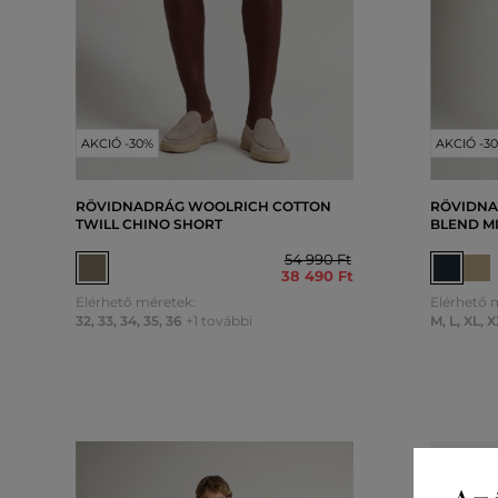
AKCIÓ -30%
AKCIÓ -3
RÖVIDNADRÁG WOOLRICH COTTON
RÖVIDNA
TWILL CHINO SHORT
BLEND M
54 990 Ft
38 490 Ft
Elérhető méretek:
Elérhető 
32
,
33
,
34
,
35
,
36
+1 további
M
,
L
,
XL
,
X