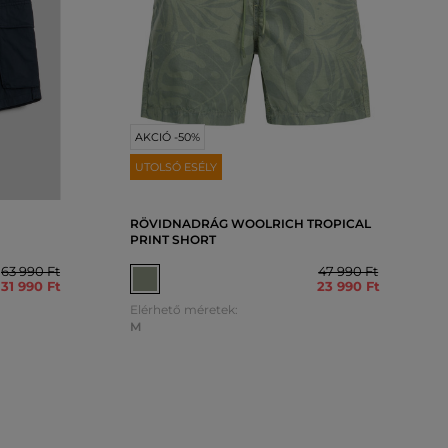
AKCIÓ -50%
UTOLSÓ ESÉLY
RÖVIDNADRÁG WOOLRICH TROPICAL
PRINT SHORT
63 990 Ft
47 990 Ft
31 990 Ft
23 990 Ft
Elérhető méretek:
M