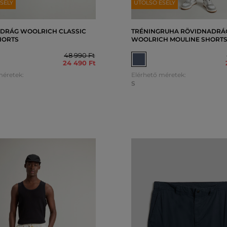
SÉLY
UTOLSÓ ESÉLY
DRÁG WOOLRICH CLASSIC
TRÉNINGRUHA RÖVIDNADRÁ
HORTS
WOOLRICH MOULINE SHORT
48 990 Ft
24 490 Ft
méretek:
Elérhető méretek:
S