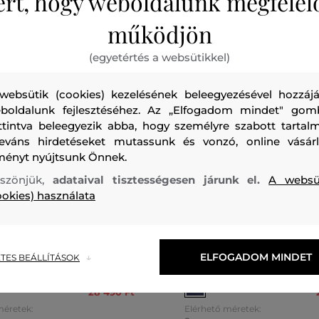
ért, hogy weboldalunk megfelel
működjön
(egyetértés a websütikkel)
websütik (cookies) kezelésének beleegyezésével hozzájá
boldalunk fejlesztéséhez. Az „Elfogadom mindet" gom
ttintva beleegyezik abba, hogy személyre szabott tartalm
leváns hirdetéseket mutassunk és vonzó, online vásárl
ményt nyújtsunk Önnek.
szönjük,
adataival tisztességesen járunk el.
A websü
AKCIÓ -50%
ookies) használata
0%
UTOLSÓ ESÉLY
DRÁG WOOLRICH LINEN
TRÉNINGRUHA RÖVIDNADRÁ
ELFOGADOM MINDET
TES BEÁLLÍTÁSOK
HORTS
WOOLRICH GARMENT DYED 
56 990 Ft
28 490 Ft
méretek:
Elérhető méretek: