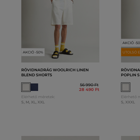
AKCIÓ -5
AKCIÓ -50%
UTOLSÓ E
RÖVIDNADRÁG WOOLRICH LINEN
RÖVIDNA
BLEND SHORTS
POPLIN 
56 990 Ft
28 490 Ft
Elérhető méretek:
Elérhető 
S
,
M
,
XL
,
XXL
S
,
XXXL