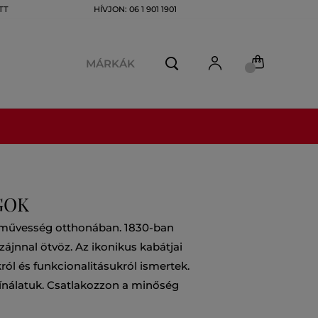
TT
HÍVJON: 06 1 901 1901
MÁRKÁK
GOK
ézművesség otthonában. 1830-ban
ájnnal ötvöz. Az ikonikus kabátjai
ról és funkcionalitásukról ismertek.
 kínálatuk. Csatlakozzon a minőség