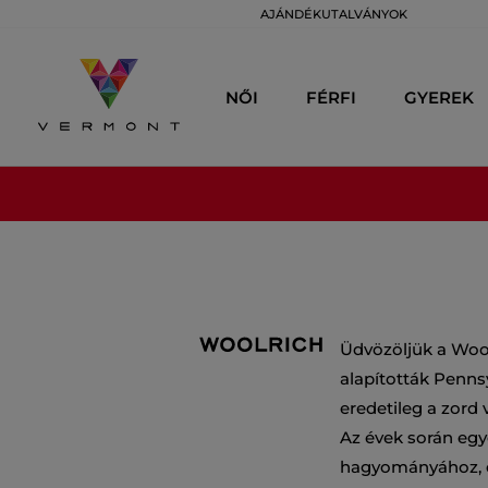
AJÁNDÉKUTALVÁNYOK
NŐI
FÉRFI
GYEREK
Üdvözöljük a Woo
alapították Penns
eredetileg a zord
Az évek során egyé
hagyományához, é