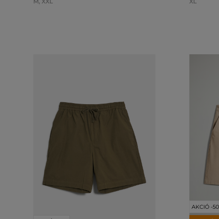
M
,
XXL
XL
AKCIÓ -5