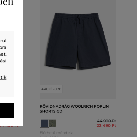
ően
rul
bra
at,
ási
tik
AKCIÓ -50%
G
RÖVIDNADRÁG WOOLRICH POPLIN
SHORTS
SHORTS GD
48 990 Ft
44 990 Ft
24 490 Ft
22 490 Ft
Elérhető méretek: