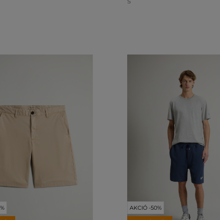
S
0%
AKCIÓ -50%