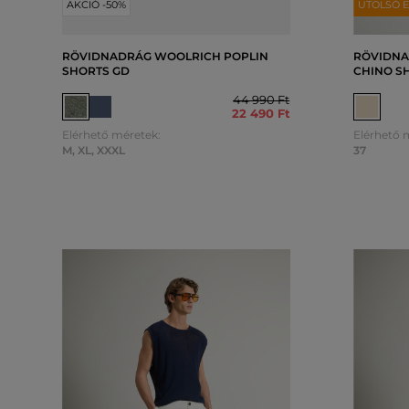
AKCIÓ -50%
UTOLSÓ E
RÖVIDNADRÁG WOOLRICH POPLIN
RÖVIDNA
SHORTS GD
CHINO S
44 990 Ft
22 490 Ft
Elérhető méretek:
Elérhető 
M
,
XL
,
XXXL
37