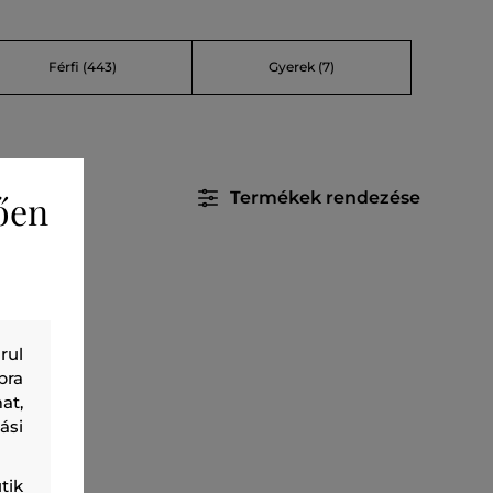
Férfi
(443)
Gyerek
(7)
Termékek rendezése
ően
rul
bra
at,
ási
tik