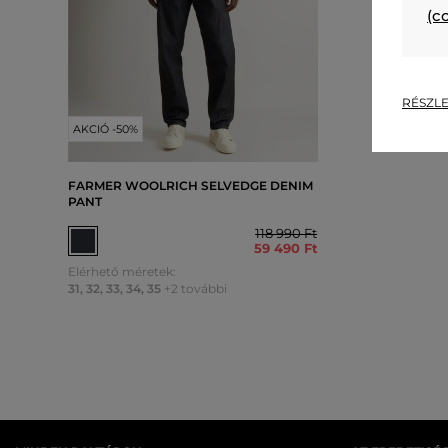
(c
RÉSZLE
AKCIÓ -50%
FARMER WOOLRICH SELVEDGE DENIM
PANT
118 990 Ft
59 490 Ft
Elérhető méretek:
31
,
32
,
33
,
34
,
35
+2 további