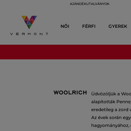
AJÁNDÉKUTALVÁNYOK
NŐI
FÉRFI
GYEREK
Üdvözöljük a Woo
alapították Penns
eredetileg a zord
Az évek során egyé
hagyományához, é