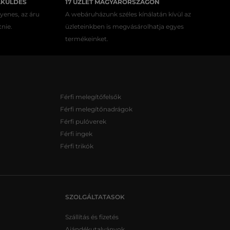
AKÜLDÉS
17 ÜZLET MAGYARORSZÁGON
gyenes, az áru
A webáruházunk széles kínálatán kívül az
tnie.
üzleteinkben is megvásárolhatja egyes
termékeinket.
Férfi melegítőfelsők
Férfi melegítőnadrágok
Férfi pulóverek
Férfi ingek
Férfi trikók
SZOLGÁLTATASOK
Szállítás és fizetés
Ajándékutalványok