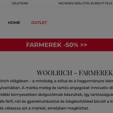
ÜZLETEINK
INGYENES SZÁLLÍTÁS 29 990 FT FELE
HOME
OUTLET
FARMEREK -50% >>
WOOLRICH - FARMEREK
lrich világában – a minőség, a stílus és a hagyományos k
ylvaniában. A márka meleg és tartós anyagokat innovatív diz
 vidéki környezetben dolgozóknak készültek, így tartósságuk
b férfi, női és gyerekruházattal és kiegészítőkkel bővült a
s válassza azt a márkát, amelyben megbízhat.