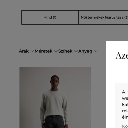
Mind
(1)
Női termékek kiárusítása
(3
Árak
Méretek
Színek
Anyag
Az
A 
we
ka
re
él
Kö