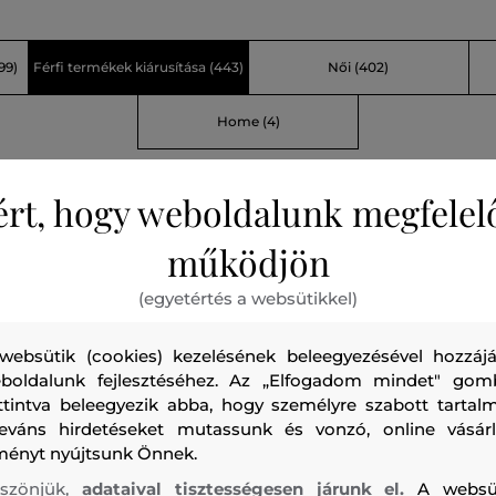
99)
Férfi termékek kiárusítása
(443)
Női
(402)
Home
(4)
ért, hogy weboldalunk megfelel
működjön
(egyetértés a websütikkel)
websütik (cookies) kezelésének beleegyezésével hozzájá
boldalunk fejlesztéséhez. Az „Elfogadom mindet" gom
ttintva beleegyezik abba, hogy személyre szabott tartalm
leváns hirdetéseket mutassunk és vonzó, online vásárl
ményt nyújtsunk Önnek.
szönjük,
adataival tisztességesen járunk el.
A websü