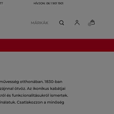
TT
HÍVJON: 06 1 901 1901
MÁRKÁK
ézművesség otthonában. 1830-ban
ájnnal ötvöz. Az ikonikus kabátjai
ról és funkcionalitásukról ismertek.
 kínálatuk. Csatlakozzon a minőség