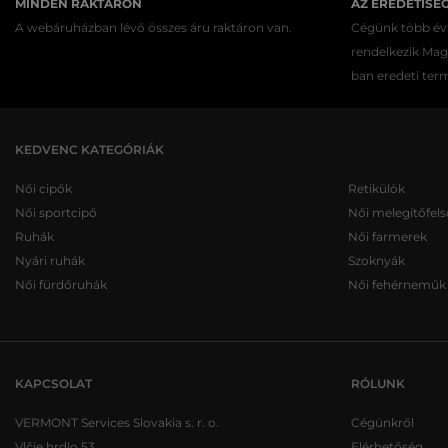
MINDEN RAKTÁRON
AZ EREDETISÉ
A webáruházban lévő összes áru raktáron van.
Cégünk több évt
rendelkezik Ma
ban eredeti ter
KEDVENC KATEGÓRIÁK
Női cipők
Retikülök
Női sportcipő
Női melegítőfels
Ruhák
Női farmerek
Nyári ruhák
Szoknyák
Női fürdőruhák
Női fehérneműk
KAPCSOLAT
RÓLUNK
VERMONT Services Slovakia s. r. o.
Cégünkről
Vlčie hrdlo 53
Elérhetőség