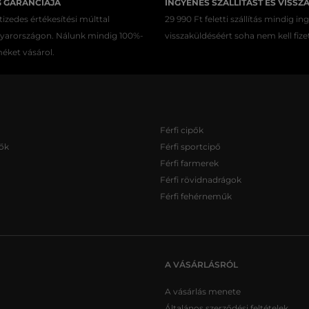
G GARANCIÁJA
INGYENES SZÁLLÍTÁST ÉS VISSZ
izedes értékesítési múlttal
29 990 Ft feletti szállítás mindig in
gyarországon. Nálunk mindig 100%-
visszaküldéséért soha nem kell fize
méket vásárol.
Férfi cipők
ők
Férfi sportcipő
Férfi farmerek
Férfi rövidnadrágok
Férfi fehérneműk
A VÁSÁRLÁSRÓL
A vásárlás menete
Általános szerződési feltételek