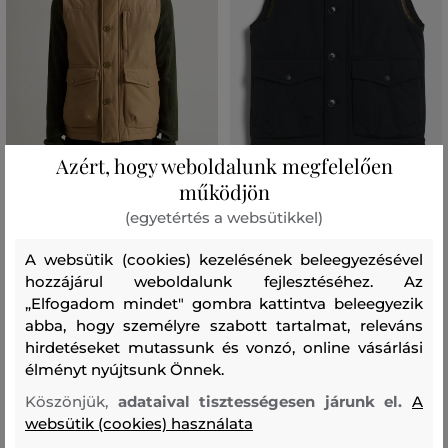
Azért, hogy weboldalunk megfelelően
AKCIÓ -50%
AKCIÓ -50%
működjön
(egyetértés a websütikkel)
MELLÉNY WOOLRICH RAMAR
MELLÉNY WOOLRICH RAMAR
VEST
VEST
A websütik (cookies) kezelésének beleegyezésével
183 990 Ft
183 990 Ft
91 990 Ft
91 990 Ft
hozzájárul weboldalunk fejlesztéséhez. Az
„Elfogadom mindet" gombra kattintva beleegyezik
Elérhető méretek:
Elérhető méretek:
M
,
L
,
XL
,
XXL
,
XXXL
M
,
L
,
XL
,
XXL
,
XXXL
abba, hogy személyre szabott tartalmat, releváns
hirdetéseket mutassunk és vonzó, online vásárlási
élményt nyújtsunk Önnek.
Köszönjük,
adataival tisztességesen járunk el.
A
websütik (cookies) használata