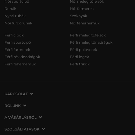
Női sportcipő
Női melegítőfelsők
Ruhák
Női farmerek
Nyári ruhák
Szoknyák
Női fürdőruhák
Női fehérneműk
Férfi cipők
Férfi melegítőfelsők
Férfi sportcipő
Férfi melegítőnadrágok
Férfi farmerek
Férfi pulóverek
Férfi rövidnadrágok
Férfi ingek
Férfi fehérneműk
Férfi trikók
KAPCSOLAT
VERMONT Services Slovakia s. r. o.
RÓLUNK
Vlčie hrdlo 53
Cégünkről
A VÁSÁRLÁSRÓL
821 07 Bratislava
Elérhetőség
Szlovákia
A vásárlás menete
SZOLGÁLTATASOK
Üzleteink
tel.:
06 1 901 1901