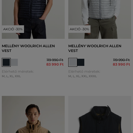
AKCIÓ -30%
AKCIÓ -30%
MELLÉNY WOOLRICH ALLEN
MELLÉNY WOOLRICH ALLEN
VEST
VEST
119 990 Ft
119 990 Ft
83 990 Ft
83 990 Ft
Elérhető méretek:
Elérhető méretek:
M
,
L
,
XL
,
XXL
M
,
L
,
XL
,
XXL
,
XXXL