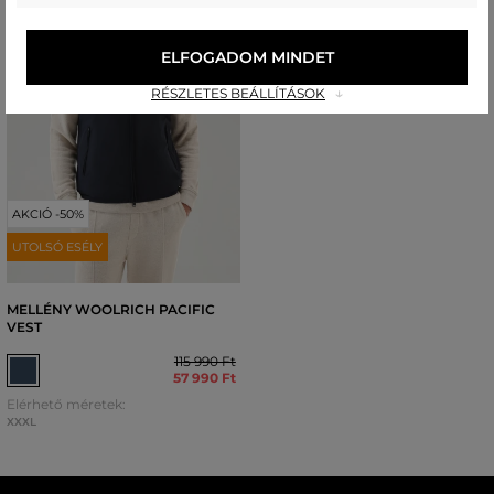
ELFOGADOM MINDET
RÉSZLETES BEÁLLÍTÁSOK
AKCIÓ -50%
UTOLSÓ ESÉLY
MELLÉNY WOOLRICH PACIFIC
VEST
115 990 Ft
57 990 Ft
Elérhető méretek:
XXXL