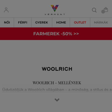
NŐI
FÉRFI
GYEREK
HOME
OUTLET
MÁRKÁK
FARMEREK -50% >>
WOOLRICH - MELLÉNYEK
Üdvözöljük a Woolrich világában – a minőség, a stílus és a
hagyományos kézművesség otthonában. 1830-ban
alapították Pennsylvaniában. A márka meleg és tartós
anyagokat innovatív dizájnnal ötvöz. Az ikonikus kabátjai