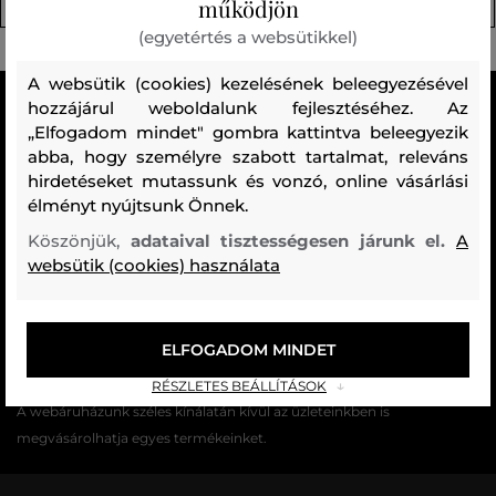
Rövidnadrágok (17)
Kiegészítők (39)
(24)
működjön
(egyetértés a websütikkel)
A websütik (cookies) kezelésének beleegyezésével
MINDEN RAKTÁRON
hozzájárul weboldalunk fejlesztéséhez. Az
„Elfogadom mindet" gombra kattintva beleegyezik
A webáruházban lévő összes áru raktáron van.
abba, hogy személyre szabott tartalmat, releváns
hirdetéseket mutassunk és vonzó, online vásárlási
AZ EREDETISÉG GARANCIÁJA
élményt nyújtsunk Önnek.
Cégünk több évtizedes értékesítési múlttal rendelkezik
Magyarországon. Nálunk mindig 100%-ban eredeti terméket vásárol.
Köszönjük,
adataival tisztességesen járunk el.
A
websütik (cookies) használata
INGYENES SZÁLLÍTÁST ÉS VISSZAKÜLDÉS
29 990 Ft feletti szállítás mindig ingyenes, az áru visszaküldéséért
soha nem kell fizetnie.
ELFOGADOM MINDET
17 ÜZLET MAGYARORSZÁGON
RÉSZLETES BEÁLLÍTÁSOK
A webáruházunk széles kínálatán kívül az üzleteinkben is
megvásárolhatja egyes termékeinket.