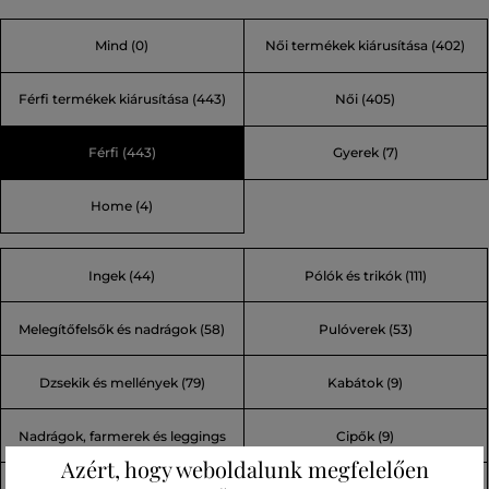
eredetileg a zord vidéki környezetben dolgozóknak
Mind
(0)
Női termékek kiárusítása
(402)
készültek, így tartósságukról és funkcionalitásukról
ismertek. Az évek során egyéb férfi, női és
Férfi termékek kiárusítása
(443)
Női
(405)
gyerekruházattal és kiegészítőkkel bővült a kínálatuk.
Csatlakozzon a minőség hagyományához, és válassza azt
Férfi
(443)
Gyerek
(7)
a márkát, amelyben megbízhat.
Home
(4)
Ingek (44)
Pólók és trikók (111)
Melegítőfelsők és nadrágok (58)
Pulóverek (53)
Dzsekik és mellények (79)
Kabátok (9)
Nadrágok, farmerek és leggings
Cipők (9)
Azért, hogy weboldalunk megfelelően