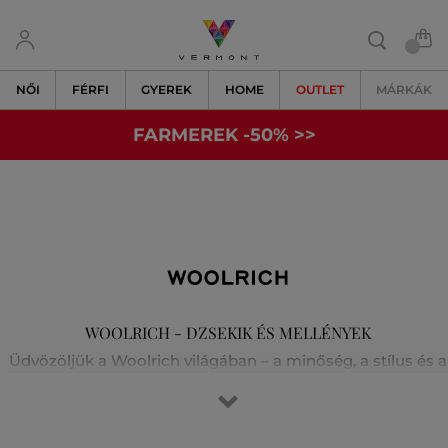
NŐI
FÉRFI
GYEREK
HOME
OUTLET
MÁRKÁK
FARMEREK -50% >>
WOOLRICH - DZSEKIK ÉS MELLÉNYEK
Üdvözöljük a Woolrich világában – a minőség, a stílus és a
hagyományos kézművesség otthonában. 1830-ban
alapították Pennsylvaniában. A márka meleg és tartós
anyagokat innovatív dizájnnal ötvöz. Az ikonikus kabátjai