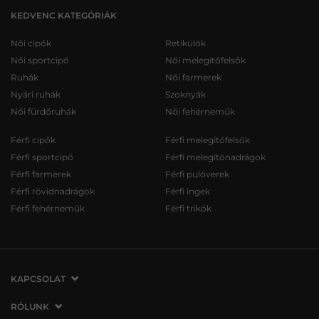
KEDVENC KATEGÓRIÁK
Női cipők
Retikülök
Női sportcipő
Női melegítőfelsők
Ruhák
Női farmerek
Nyári ruhák
Szoknyák
Női fürdőruhák
Női fehérneműk
Férfi cipők
Férfi melegítőfelsők
Férfi sportcipő
Férfi melegítőnadrágok
Férfi farmerek
Férfi pulóverek
Férfi rövidnadrágok
Férfi ingek
Férfi fehérneműk
Férfi trikók
KAPCSOLAT
VERMONT Services Slovakia s. r. o.
RÓLUNK