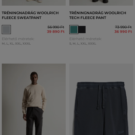
TRÉNINGNADRÁG WOOLRICH
TRÉNINGNADRÁG WOOLRICH
FLEECE SWEATPANT
TECH FLEECE PANT
56 990 Ft
73 990 Ft
39 890 Ft
36 990 Ft
Elérhető méretek:
Elérhető méretek:
M
,
L
,
XL
,
XXL
,
XXXL
S
,
M
,
L
,
XXL
,
XXXL