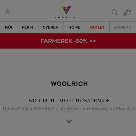
NŐI
FÉRFI
GYEREK
HOME
OUTLET
MÁRKÁK
FARMEREK -50% >>
WOOLRICH - MELEGÍTŐNADRÁGOK
Üdvözöljük a Woolrich világában – a minőség, a stílus és a
hagyományos kézművesség otthonában. 1830-ban
alapították Pennsylvaniában. A márka meleg és tartós
anyagokat innovatív dizájnnal ötvöz. Az ikonikus kabátjai