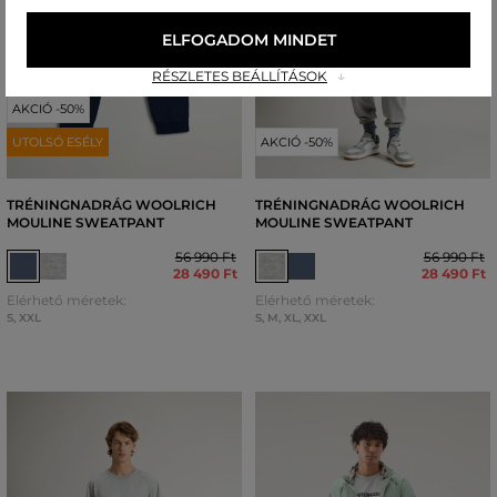
ELFOGADOM MINDET
RÉSZLETES BEÁLLÍTÁSOK
AKCIÓ -50%
UTOLSÓ ESÉLY
AKCIÓ -50%
TRÉNINGNADRÁG WOOLRICH
TRÉNINGNADRÁG WOOLRICH
MOULINE SWEATPANT
MOULINE SWEATPANT
56 990 Ft
56 990 Ft
28 490 Ft
28 490 Ft
Elérhető méretek:
Elérhető méretek:
S
,
XXL
S
,
M
,
XL
,
XXL