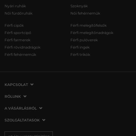
Nyári ruhák
Szoknyák
Női fürdőruhák
Női fehérneműk
Férfi cipők
Férfi melegítőfelsők
Férfi sportcipő
Férfi melegítőnadrágok
Férfi farmerek
Férfi pulóverek
Férfi rövidnadrágok
Férfi ingek
Férfi fehérneműk
Férfi trikók
KAPCSOLAT
VERMONT Services Slovakia s. r. o.
RÓLUNK
Vlčie hrdlo 53
Cégünkről
A VÁSÁRLÁSRÓL
821 07 Bratislava
Elérhetőség
Szlovákia
A vásárlás menete
SZOLGÁLTATASOK
Üzleteink
tel.:
06 1 901 1901
Általános szerződési feltételek
Affiliate
Szállítás és fizetés
info@vermont.hu
Az áru visszatérítése/visszáru