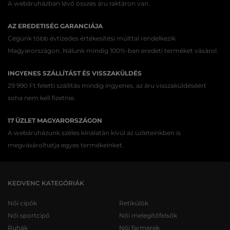
A webáruházban lévő összes áru raktáron van.
AZ EREDETISÉG GARANCIÁJA
Cégünk több évtizedes értékesítési múlttal rendelkezik
Magyarországon. Nálunk mindig 100%-ban eredeti terméket vásárol.
INGYENES SZÁLLÍTÁST ÉS VISSZAKÜLDÉS
29 990 Ft feletti szállítás mindig ingyenes, az áru visszaküldéséért
soha nem kell fizetnie.
17 ÜZLET MAGYARORSZÁGON
A webáruházunk széles kínálatán kívül az üzleteinkben is
megvásárolhatja egyes termékeinket.
KEDVENC KATEGÓRIÁK
Női cipők
Retikülök
Női sportcipő
Női melegítőfelsők
Ruhák
Női farmerek