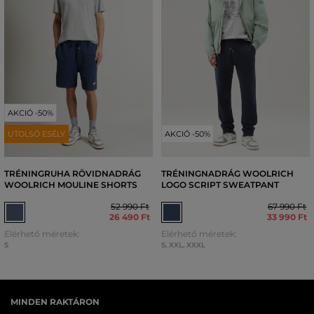
AKCIÓ -50%
UTOLSÓ ESÉLY
AKCIÓ -50%
TRÉNINGRUHA RÖVIDNADRÁG
TRÉNINGNADRÁG WOOLRICH
WOOLRICH MOULINE SHORTS
LOGO SCRIPT SWEATPANT
52 990 Ft
67 990 Ft
26 490 Ft
33 990 Ft
Elérhető méretek:
Elérhető méretek:
S
S
,
XXL
,
XXXL
MINDEN RAKTÁRON