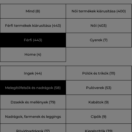
eredetileg a zord vidéki környezetben dolgozóknak
Mind
(8)
Női termékek kiárusítása
(400)
készültek, így tartósságukról és funkcionalitásukról
ismertek. Az évek során egyéb férfi, női és
Férfi termékek kiárusítása
(443)
Női
(403)
gyerekruházattal és kiegészítőkkel bővült a kínálatuk.
Csatlakozzon a minőség hagyományához, és válassza azt
Férfi
(443)
Gyerek
(7)
a márkát, amelyben megbízhat.
Home
(4)
Ingek (44)
Pólók és trikók (111)
Melegítőfelsők és nadrágok (58)
Pulóverek (53)
Dzsekik és mellények (79)
Kabátok (9)
Nadrágok, farmerek és leggings
Cipők (9)
Rövidnadrágok (17)
Kiegészítők (39)
(24)