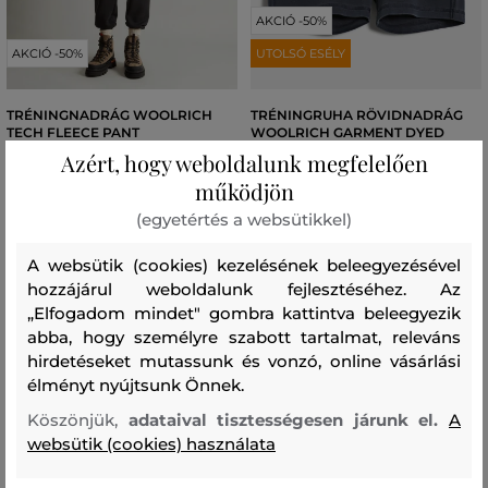
AKCIÓ -50%
AKCIÓ -50%
UTOLSÓ ESÉLY
TRÉNINGNADRÁG WOOLRICH
TRÉNINGRUHA RÖVIDNADRÁG
TECH FLEECE PANT
WOOLRICH GARMENT DYED
SHORTS
Azért, hogy weboldalunk megfelelően
73 990 Ft
36 990 Ft
48 990 Ft
működjön
24 490 Ft
Elérhető méretek:
(egyetértés a websütikkel)
Elérhető méretek:
S
,
M
,
L
,
XL
,
XXL
S
A websütik (cookies) kezelésének beleegyezésével
hozzájárul weboldalunk fejlesztéséhez. Az
„Elfogadom mindet" gombra kattintva beleegyezik
abba, hogy személyre szabott tartalmat, releváns
hirdetéseket mutassunk és vonzó, online vásárlási
élményt nyújtsunk Önnek.
Köszönjük,
adataival tisztességesen járunk el.
A
websütik (cookies) használata