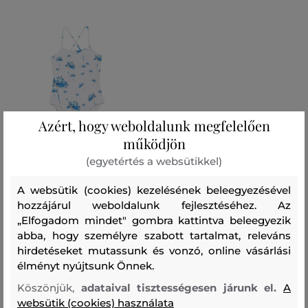
Azért, hogy weboldalunk megfelelően
működjön
(egyetértés a websütikkel)
AKCIÓ -50%
A websütik (cookies) kezelésének beleegyezésével
hozzájárul weboldalunk fejlesztéséhez. Az
FÜRDŐRUHA VILEBREQUIN
GIRLS ONE-PIECE SWIMSUIT
„Elfogadom mindet" gombra kattintva beleegyezik
HERBIER
abba, hogy személyre szabott tartalmat, releváns
47 990 Ft
hirdetéseket mutassunk és vonzó, online vásárlási
23 990 Ft
élményt nyújtsunk Önnek.
Elérhető méretek:
Köszönjük,
adataival tisztességesen járunk el.
A
134/140
websütik (cookies) használata