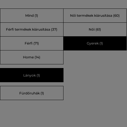
ma már az egész családnak kínál stílusos nyári darabokat
– leningeket, női fürdőruhákat és játékos mintákat.
Mind
(1)
Női termékek kiárusítása
(60)
Időtlen, napfényben fürdő márka.
Férfi termékek kiárusítása
(37)
Női
(61)
Férfi
(71)
Gyerek
(1)
Home
(14)
Lányok (1)
Fürdőruhák (1)