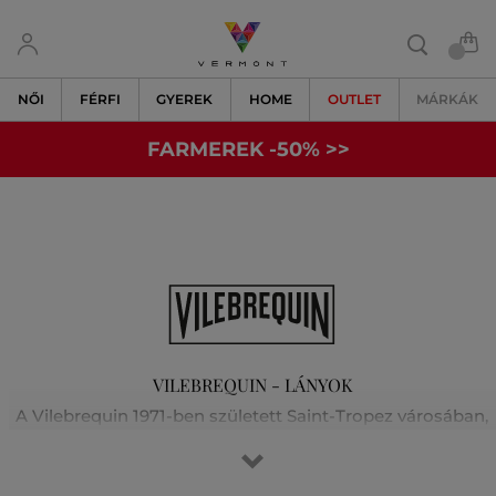
NŐI
FÉRFI
GYEREK
HOME
OUTLET
MÁRKÁK
FARMEREK -50% >>
VILEBREQUIN - LÁNYOK
A Vilebrequin 1971-ben született Saint-Tropez városában,
és azóta a francia Riviéra könnyed eleganciájának
megtestesítője. Ikonikus férfi fürdőnadrágjaival lett híres,