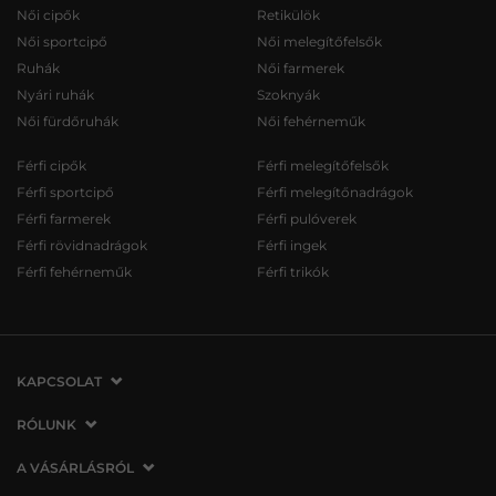
Női cipők
Retikülök
Női sportcipő
Női melegítőfelsők
Ruhák
Női farmerek
Nyári ruhák
Szoknyák
Női fürdőruhák
Női fehérneműk
Férfi cipők
Férfi melegítőfelsők
Férfi sportcipő
Férfi melegítőnadrágok
Férfi farmerek
Férfi pulóverek
Férfi rövidnadrágok
Férfi ingek
Férfi fehérneműk
Férfi trikók
KAPCSOLAT
VERMONT Services Slovakia s. r. o.
RÓLUNK
Vlčie hrdlo 53
Cégünkről
A VÁSÁRLÁSRÓL
821 07 Bratislava
Elérhetőség