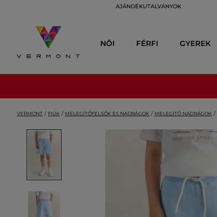
AJÁNDÉKUTALVÁNYOK
NŐI
FÉRFI
GYEREK
VERMONT
FIÚK
MELEGÍTŐFELSŐK ÉS NADRÁGOK
MELEGÍTŐ NADRÁGOK