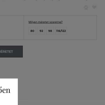
Milyen méretet szeretne?
80
92
98
116/122
MÉRETET
ően