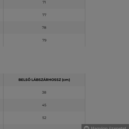
71
77
78
79
BELSŐ LÁBSZÁRHOSSZ (cm)
38
45
52
Hagyjon üzenetet