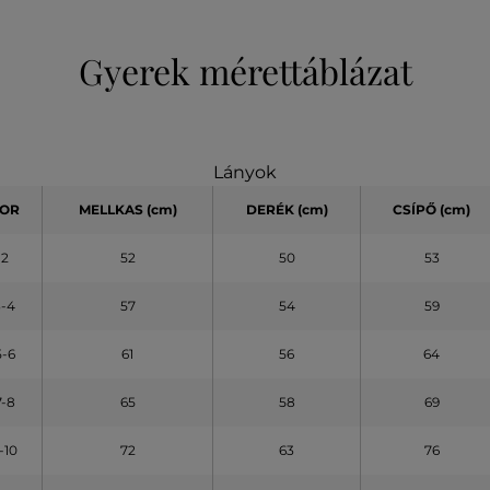
Gyerek mérettáblázat
Lányok
OR
MELLKAS
(cm)
DERÉK (cm)
CSÍPŐ (cm)
2
52
50
53
3-4
57
54
59
5-6
61
56
64
7-8
65
58
69
-10
72
63
76