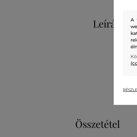
Leírás
A 
we
ka
re
él
Kö
(c
RÉSZLE
Összetétel