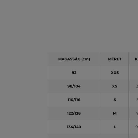
MAGASSÁG
(cm)
MÉRET
K
92
XXS
98/104
XS
110/116
S
122/128
M
134/140
L
9