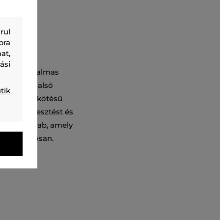
rul
bra
at,
ási
 dizájn rugalmas
nyelmes oldalsó
tik
on. A puha kötésű
s légáteresztést és
yelmes darab, amely
ki stílusosan.