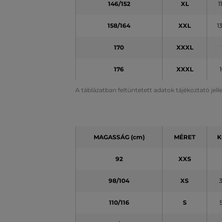
146/152
XL
1
158/164
XXL
1
170
XXXL
176
XXXL
A táblázatban feltüntetett adatok tájékoztató jel
MAGASSÁG (cm)
MÉRET
K
92
XXS
98/104
XS
110/116
S