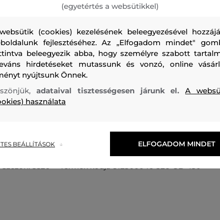
(egyetértés a websütikkel)
websütik (cookies) kezelésének beleegyezésével hozzájá
boldalunk fejlesztéséhez. Az „Elfogadom mindet" gom
ttintva beleegyezik abba, hogy személyre szabott tartalm
leváns hirdetéseket mutassunk és vonzó, online vásárl
Gyerek melegítő rövidnadrág egyenes szabással. Egyszínű
ményt nyújtsunk Önnek.
derékrésszel és azonos színű dekoratív derékzsinórral, ké
szönjük,
adataival tisztességesen járunk el.
A websü
zsebekkel és az originális Gant logóval hímzett a bal oldal
ookies) használata
anyag magas prémium pamut tartalma biztosítja a tökélete
rendkívül kellemes viselést. Kiválóan kombinálható és kén
nem csak egy megfelelő kapucnis pulcsival kombinálva néz 
ELFOGADOM MINDET
TES BEÁLLÍTÁSOK
Szezon: SS26
Termék kódja
812300046-326-GB-450