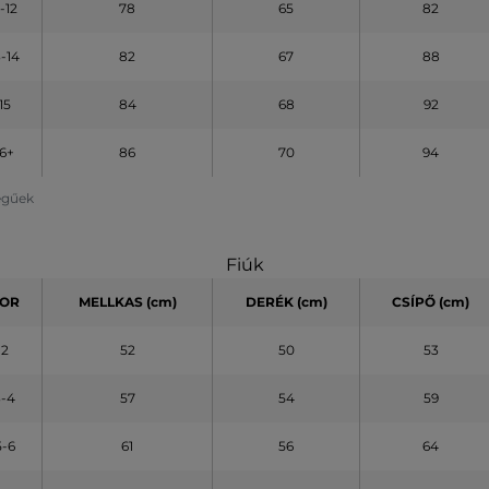
1-12
78
65
82
3-14
82
67
88
15
84
68
92
16+
86
70
94
legűek
Fiúk
OR
MELLKAS (cm)
DERÉK (cm)
CSÍPŐ (cm)
2
52
50
53
3-4
57
54
59
5-6
61
56
64