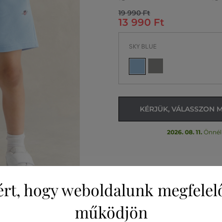
19 990 Ft
13 990 Ft
SKY BLUE
KÉRJÜK, VÁLASSZON 
2026. 08. 11.
Önnél
ért, hogy weboldalunk megfelel
működjön