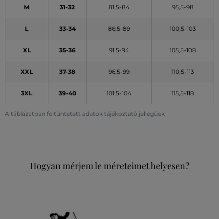
M
31-32
81,5-84
95,5-98
L
33-34
86,5-89
100,5-103
XL
35-36
91,5-94
105,5-108
XXL
37-38
96,5-99
110,5-113
3XL
39-40
101,5-104
115,5-118
A táblázatban feltüntetett adatok tájékoztató jellegűek
Hogyan mérjem le méreteimet helyesen?