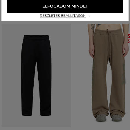
Ajánlott termékek
ELFOGADOM MINDET
RÉSZLETES BEÁLLÍTÁSOK