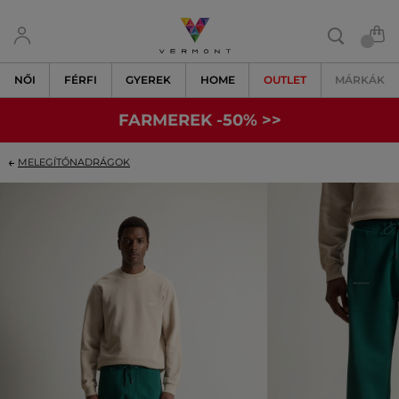
NŐI
FÉRFI
GYEREK
HOME
OUTLET
MÁRKÁK
FARMEREK -50% >>
MELEGÍTŐNADRÁGOK