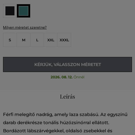
Milyen méretet szeretne?
S
M
L
XXL
XXXL
KÉRJÜK, VÁLASSZON MÉRETET
2026. 08. 12.
Önnél
Leírás
Férfi melegítő nadrág, amely laza szabású. Az egyszínű
darab derékrésze tonális húzózsinórral ellátott.
Bordázott lábszárvégekkel, oldalsó zsebekkel és