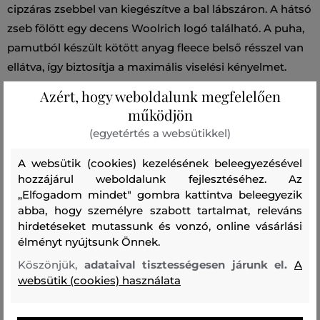
cipzáras zsebbel van kiegészítve a bal lábszáron. A hátsó
zseb fölött egy decens Woolrich logó található. A puha,
pamutból készült kötött anyag fleece belső résszel van
ellátva, így biztosítja a maximális viselési kényelmet.
Praktikus és stílusos darab, amely tökéletesen kiegészíti
Azért, hogy weboldalunk megfelelően
majd lezser öltözékét.
működjön
(egyetértés a websütikkel)
Szezon: FW24
Termék kódja
A websütik (cookies) kezelésének beleegyezésével
0206MRUT3907-624-WA-31134
hozzájárul weboldalunk fejlesztéséhez. Az
„Elfogadom mindet" gombra kattintva beleegyezik
Összetétel
abba, hogy személyre szabott tartalmat, releváns
hirdetéseket mutassunk és vonzó, online vásárlási
élményt nyújtsunk Önnek.
felső anyag
Köszönjük,
adataival tisztességesen járunk el.
A
PAMUT
POLIÉSZTER
websütik (cookies) használata
69 %
31 %