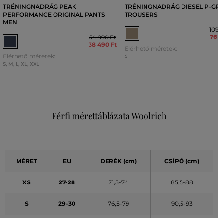
TRÉNINGNADRÁG PEAK
TRÉNINGNADRÁG DIESEL P-G
PERFORMANCE ORIGINAL PANTS
TROUSERS
MEN
109
76
54 990 Ft
38 490 Ft
Elérhető méretek:
Elérhető méretek:
S
S
,
M
,
L
,
XL
,
XXL
Férfi mérettáblázata Woolrich
MÉRET
EU
DERÉK (cm)
CSÍPŐ (cm)
XS
27-28
71,5-74
85,5-88
S
29-30
76,5-79
90,5-93