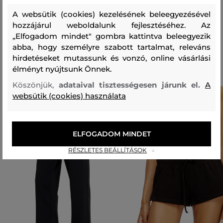
PAMUT
POLIÉSZTER
A websütik (cookies) kezelésének beleegyezésével
78 %
22 %
hozzájárul weboldalunk fejlesztéséhez. Az
„Elfogadom mindet" gombra kattintva beleegyezik
abba, hogy személyre szabott tartalmat, releváns
Ajánlott termékek
hirdetéseket mutassunk és vonzó, online vásárlási
élményt nyújtsunk Önnek.
Köszönjük,
adataival tisztességesen járunk el.
A
websütik (cookies) használata
ELFOGADOM MINDET
RÉSZLETES BEÁLLÍTÁSOK