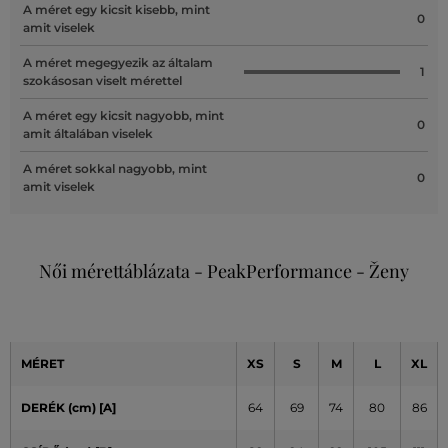
A méret egy kicsit kisebb, mint
0
amit viselek
A méret megegyezik az általam
1
szokásosan viselt mérettel
A méret egy kicsit nagyobb, mint
0
amit általában viselek
A méret sokkal nagyobb, mint
0
amit viselek
Női mérettáblázata - PeakPerformance - Ženy
MÉRET
XS
S
M
L
XL
DERÉK (cm) [A]
64
69
74
80
86