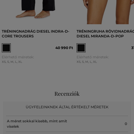
TRÉNINGNADRÁG DIESEL INDRA-D-
TRÉNINGRUHA RÖVIDNADRÁ
CORE TROUSERS
DIESEL MIRANDA-D-POP
40 990 Ft
3
Elérhető méretek:
Elérhető méretek:
XS
,
S
,
M
,
L
,
XL
XS
,
S
,
M
,
L
,
XL
Recenziók
ÜGYFELEINKNEK ÁLTAL ÉRTÉKELT MÉRETEK
A méret sokkal kisebb, mint amit
0
viselek