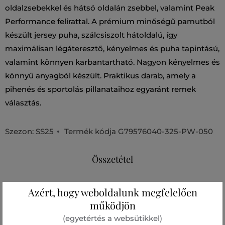
oldalzsebekkel és hátsó oldalán zsebbel, valamint Peak
Performance felirattal. A prémium minőségű pamutból
készült jersey puha, szálcsiszolt hátoldalú, így
maximálisan légáteresztő, kényelmes és puha tapintású,
valamint könnyen karbantartható. Nagyon kényelmes és
könnyű anyagból készült. Praktikus darab, amely a
pihenés és sportolás pillanataihoz egyaránt remek
választás.
Szezon: SS25
Termék kódja
G79576040-325-PW-050
Összetétel
Azért, hogy weboldalunk megfelelően
felső anyag
működjön
ORGANIKUS PAMUT
ÚJRAHASZNOSÍTOTT POLIÉSZTER
78 %
22 %
(egyetértés a websütikkel)