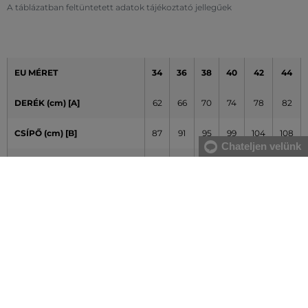
A táblázatban feltüntetett adatok tájékoztató jellegűek
EU MÉRET
34
36
38
40
42
44
DERÉK (cm) [A]
62
66
70
74
78
82
CSÍPŐ (cm) [B]
87
91
95
99
104
108
Chateljen velünk
NADRÁG-BELSŐ LÁBHOSSZ
76
77
78
79
80
81
(cm) [C]
A táblázatban feltüntetett adatok tájékoztató jellegűek
Hogyan mérjem le méreteimet helyesen?