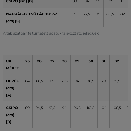
CSÍPŐ (cm)
[B]
89
94
99
105
111
NADRÁG-BELSŐ LÁBHOSSZ
76
77,5
79
80,5
82
(cm) [C]
A táblázatban feltüntetett adatok tájékoztató jellegűek
UK
25
26
27
28
29
30
31
32
3
MÉRET
DERÉK
64
66,5
69
71,5
74
76,5
79
81,5
8
(cm)
[A]
CSÍPŐ
89
94,5
91,5
94
96,5
101,5
104
106,5
10
(cm)
[B]