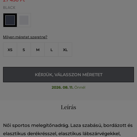
BLACK
Milyen méretet szeretne?
XS
S
M
L
XL
KÉRJÜK, VÁLASSZON MÉRETET
2026. 08. 11.
Önnél
Leírás
Női sportos melegítőnadrág. Laza szabású, bordázott és
elasztikus derékrésszel, elasztikus lábszárvégekkel,