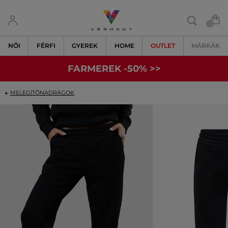
NŐI
FÉRFI
GYEREK
HOME
OUTLET
MÁRKÁK
FARMEREK -50% >>
MELEGÍTŐNADRÁGOK