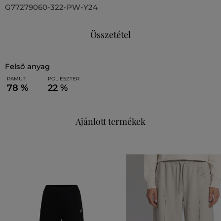
G77279060-322-PW-Y24
Összetétel
felső anyag
PAMUT
POLIÉSZTER
78 %
22 %
Ajánlott termékek