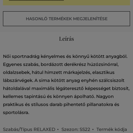
HASONLÓ TERMÉKEK MEGJELENÍTÉSE
Leírás
Női sportnadrág kényelmes és könnyű kötött anyagból.
Egyenes szabás, bordázott derékrész húzózsinórral,
oldalzsebek, hátul hímzett márkajelzés, elasztikus
lábszárvégek. A sima kötött anyag enyhén szálcsiszolt
hátoldalával maximális légáteresztő képességet biztosít,
kellemes tapintású és könnyen ápolható. Nagyon
praktikus és stílusos darab pihentető pillanatokra és
sportolásra.
Szabás/Típus
RELAXED
Szezon: SS22
Termék kódja