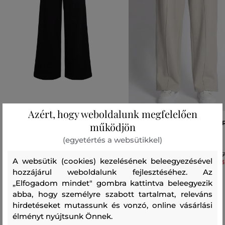
Azért, hogy weboldalunk megfelelően
TRÉNINGNADRÁG KARL LAGERFELD
TRÉNINGNADRÁG KARL LAGE
működjön
IKON SWEATPANTS
JEANS KLJ STUDDED LOGO
(egyetértés a websütikkel)
SWEATPANT
81 990 Ft
67
A websütik (cookies) kezelésének beleegyezésével
33
Elérhető méretek:
hozzájárul weboldalunk fejlesztéséhez. Az
Elérhető méretek:
S
,
M
,
L
,
XL
„Elfogadom mindet" gombra kattintva beleegyezik
L
abba, hogy személyre szabott tartalmat, releváns
hirdetéseket mutassunk és vonzó, online vásárlási
élményt nyújtsunk Önnek.