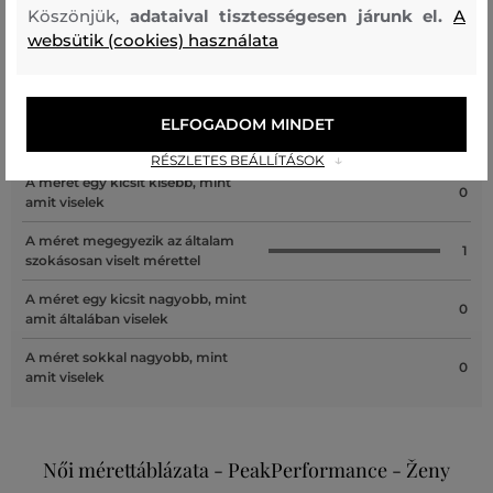
Köszönjük,
adataival tisztességesen járunk el.
A
Recenziók
websütik (cookies) használata
ÜGYFELEINKNEK ÁLTAL ÉRTÉKELT MÉRETEK
ELFOGADOM MINDET
A méret sokkal kisebb, mint amit
0
viselek
RÉSZLETES BEÁLLÍTÁSOK
A méret egy kicsit kisebb, mint
0
amit viselek
A méret megegyezik az általam
1
szokásosan viselt mérettel
A méret egy kicsit nagyobb, mint
0
amit általában viselek
A méret sokkal nagyobb, mint
0
amit viselek
Női mérettáblázata - PeakPerformance - Ženy