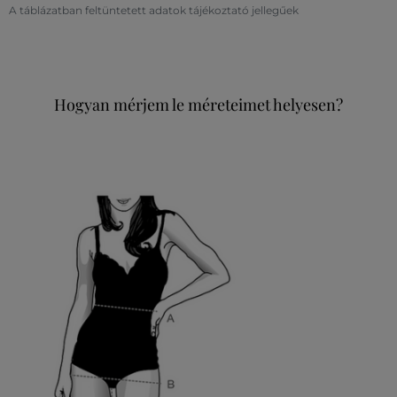
A táblázatban feltüntetett adatok tájékoztató jellegűek
Hogyan mérjem le méreteimet helyesen?