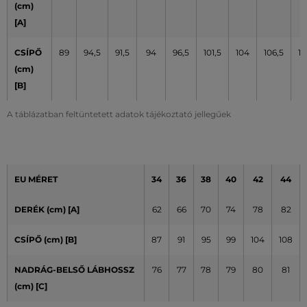
(cm)
[A]
CSÍPŐ
89
94,5
91,5
94
96,5
101,5
104
106,5
10
(cm)
[B]
A táblázatban feltüntetett adatok tájékoztató jellegűek
EU MÉRET
34
36
38
40
42
44
DERÉK (cm) [A]
62
66
70
74
78
82
CSÍPŐ (cm) [B]
87
91
95
99
104
108
NADRÁG-BELSŐ LÁBHOSSZ
76
77
78
79
80
81
(cm) [C]