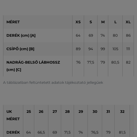
MÉRET
XS
S
M
L
XL
DERÉK (cm) [A]
64
69
74
80
86
CSÍPŐ (cm)
[B]
89
94
99
105
111
NADRÁG-BELSŐ LÁBHOSSZ
76
77,5
79
80,5
82
(cm) [C]
A táblázatban feltüntetett adatok tájékoztató jellegűek
UK
25
26
27
28
29
30
31
32
3
MÉRET
DERÉK
64
66,5
69
71,5
74
76,5
79
81,5
8