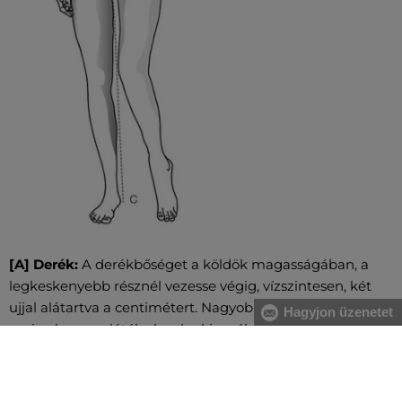
[A] Derék:
A derékbőséget a köldök magasságában, a
legkeskenyebb résznél vezesse végig, vízszintesen, két
ujjal alátartva a centimétert. Nagyobb has esetében a
Hagyjon üzenetet
gerinc kanyarulától a has legkiugróbb pontjáig mérje.
[B] Csípő:
Vezesse körbe oldalról kezdve a csípő és a
fenék legszélesebb részeinél a centimétert. Figyeljen