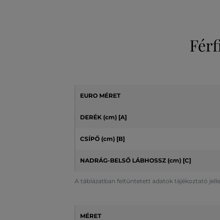
Férf
EURO MÉRET
DERÉK (cm) [A]
CSÍPŐ (cm)
[B]
NADRÁG-BELSŐ LÁBHOSSZ (cm)
[C]
A táblázatban feltüntetett adatok tájékoztató jel
MÉRET