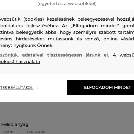
(egyetértés a websütikkel)
websütik (cookies) kezelésének beleegyezésével hozzájá
Sportos férfi melegítő nadrág. Egyenes szabású, bordázott 
boldalunk fejlesztéséhez. Az „Elfogadom mindet" gom
ttintva beleegyezik abba, hogy személyre szabott tartalm
és a lábszárnál. Oldalzsebekkel ellátott. Sima kötött anyag
leváns hirdetéseket mutassunk és vonzó, online vásárl
szálcsiszolt hátoldallal van kiegészítve, így kellemes tapi
ményt nyújtsunk Önnek.
viseletet biztosít. A melegítő nadrág könnyű jersey-ből kés
szönjük,
adataival tisztességesen járunk el.
A websü
keverékből. Praktikus darab, amely a pihenés és sportolás 
ookies) használata
egyaránt remek választás.
Szezon: FW24
Termék kódja
G79591040-624-PA-050-XX
ELFOGADOM MINDET
TES BEÁLLÍTÁSOK
felső anyag
PAMUT
POLIÉSZTER