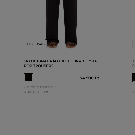
ÚJDONSÁG
TRÉNINGNADRÁG DIESEL BRADLEY-D-
T
POP TROUSERS
C
34 990 Ft
Elérhető méretek:
E
S
,
M
,
L
,
XL
,
XXL
S