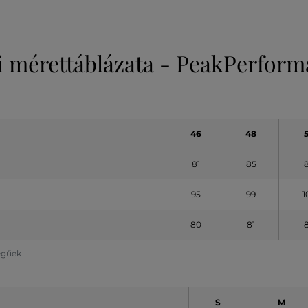
i mérettáblázata - PeakPerfor
46
48
81
85
95
99
1
80
81
legűek
S
M