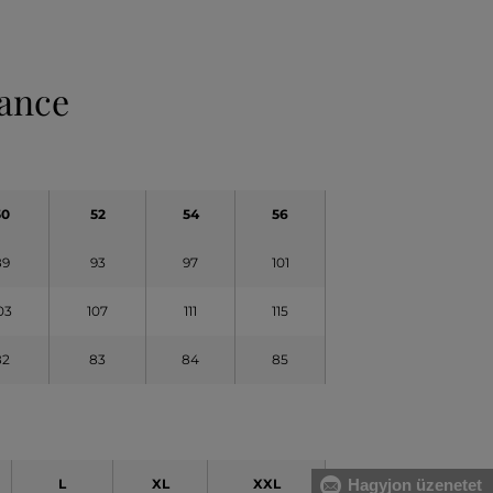
mance
50
52
54
56
89
93
97
101
03
107
111
115
82
83
84
85
L
XL
XXL
Hagyjon üzenetet