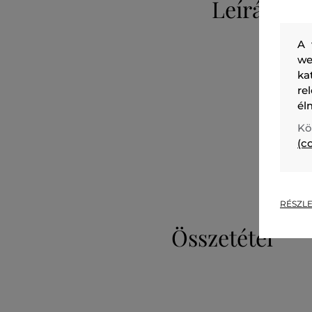
Leírás
A 
we
ka
re
él
Kö
(c
RÉSZLE
Összetétel