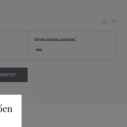
Milyen méretet szeretne?
XXL
MÉRETET
ően