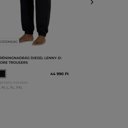
ÚJDONSÁG
RÉNINGNADRÁG DIESEL LENNY-D-
ORE TROUSERS
44 990 Ft
lérhető méretek:
,
M
,
L
,
XL
,
XXL