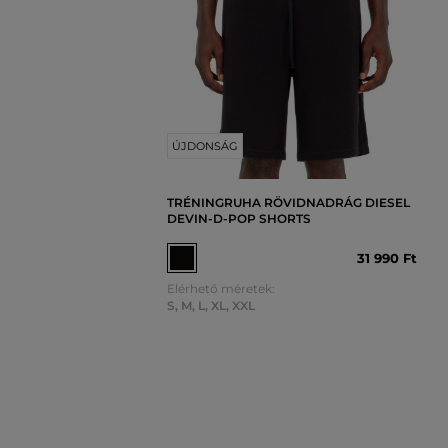
ÚJDONSÁG
TRÉNINGRUHA RÖVIDNADRÁG DIESEL
DEVIN-D-POP SHORTS
31 990 Ft
Elérhető méretek:
S
,
M
,
L
,
XL
,
XXL