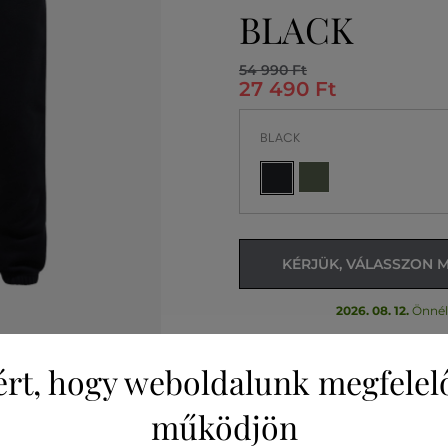
BLACK
54 990 Ft
27 490 Ft
BLACK
KÉRJÜK, VÁLASSZON 
2026. 08. 12.
Önnél
ért, hogy weboldalunk megfelel
működjön