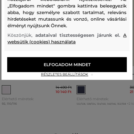
„Elfogadom mindet" gombra kattintva beleegyezik
abba, hogy személyre szabott tartalmat, releváns
hirdetéseket mutassunk és vonzó, online vásárlási
élményt nyújtsunk Önnek.
Köszönjük,
adataival tisztességesen járunk el.
A
websütik (cookies) használata
ELFOGADOM MINDET
TRÉNINGRUHA RÖVIDNADRÁG GANT
TRÉNINGNADRÁG GANT SHIE
RÉSZLETES BEÁLLÍTÁSOK
SHIELD SWEAT SHORT
BOOTCUT SWEATPANTS
14 490 Ft
30
10 140 Ft
21
Elérhető méretek:
Elérhető méretek:
92
,
110/116
+2 t
122/128
,
128/134
,
134/140
,
140/146
,
152/158