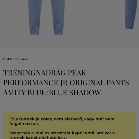
TRÉNINGNADRÁG PEAK
PERFORMANCE JR ORIGINAL PANTS
AMITY BLUE/BLUE SHADOW
Ez a termék jelenleg nem elérhető, vagy már nem
forgalmazzuk.
Szeretnék e-mailes értesítést kapni arról, amikor a
termék ismét elérhető lesz.