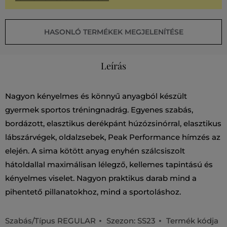
HASONLÓ TERMÉKEK MEGJELENÍTÉSE
Leírás
Nagyon kényelmes és könnyű anyagból készült
gyermek sportos tréningnadrág. Egyenes szabás,
bordázott, elasztikus derékpánt húzózsinórral, elasztikus
lábszárvégek, oldalzsebek, Peak Performance hímzés az
elején. A sima kötött anyag enyhén szálcsiszolt
hátoldallal maximálisan lélegző, kellemes tapintású és
kényelmes viselet. Nagyon praktikus darab mind a
pihentető pillanatokhoz, mind a sportoláshoz.
Szabás/Típus
REGULAR
Szezon: SS23
Termék kódja