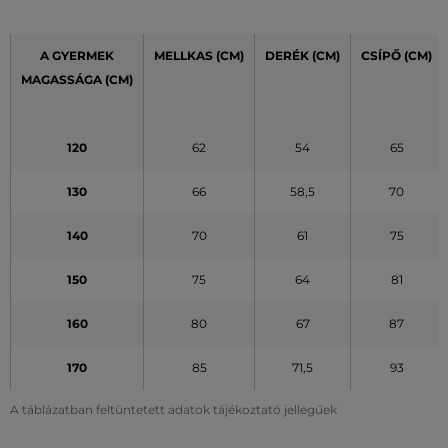
A GYERMEK
MELLKAS (CM)
DERÉK
(CM)
CSÍPŐ
(CM)
MAGASSÁGA (CM)
120
62
54
65
130
66
58,5
70
140
70
61
75
150
75
64
81
160
80
67
87
170
85
71,5
93
A táblázatban feltüntetett adatok tájékoztató jellegűek