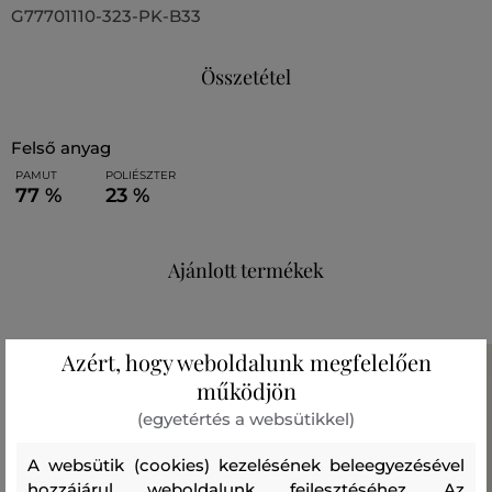
G77701110-323-PK-B33
Összetétel
felső anyag
PAMUT
POLIÉSZTER
77 %
23 %
Ajánlott termékek
Azért, hogy weboldalunk megfelelően
működjön
(egyetértés a websütikkel)
A websütik (cookies) kezelésének beleegyezésével
hozzájárul weboldalunk fejlesztéséhez. Az