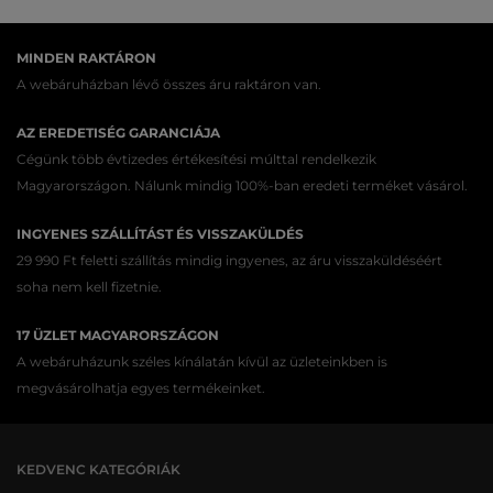
MINDEN RAKTÁRON
A webáruházban lévő összes áru raktáron van.
AZ EREDETISÉG GARANCIÁJA
Cégünk több évtizedes értékesítési múlttal rendelkezik
Magyarországon. Nálunk mindig 100%-ban eredeti terméket vásárol.
INGYENES SZÁLLÍTÁST ÉS VISSZAKÜLDÉS
29 990 Ft feletti szállítás mindig ingyenes, az áru visszaküldéséért
soha nem kell fizetnie.
17 ÜZLET MAGYARORSZÁGON
A webáruházunk széles kínálatán kívül az üzleteinkben is
megvásárolhatja egyes termékeinket.
KEDVENC KATEGÓRIÁK