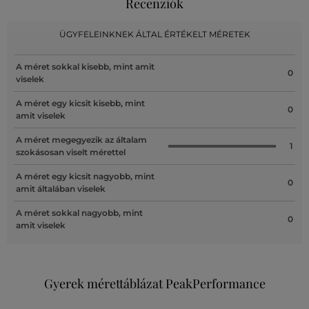
Recenziók
ÜGYFELEINKNEK ÁLTAL ÉRTÉKELT MÉRETEK
A méret sokkal kisebb, mint amit
0
viselek
A méret egy kicsit kisebb, mint
0
amit viselek
A méret megegyezik az általam
1
szokásosan viselt mérettel
A méret egy kicsit nagyobb, mint
0
amit általában viselek
A méret sokkal nagyobb, mint
0
amit viselek
Gyerek mérettáblázat PeakPerformance