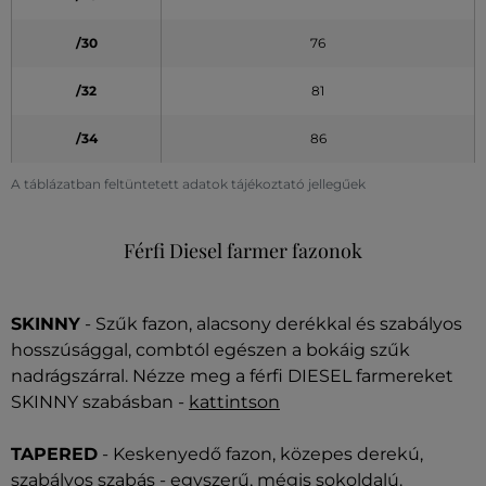
/30
76
/32
81
/34
86
A táblázatban feltüntetett adatok tájékoztató jellegűek
Férfi Diesel farmer fazonok
SKINNY
- Szűk fazon, alacsony derékkal és szabályos
hosszúsággal, combtól egészen a bokáig szűk
nadrágszárral. Nézze meg a férfi DIESEL farmereket
SKINNY szabásban -
kattintson
TAPERED
- Keskenyedő fazon, közepes derekú,
szabályos szabás - egyszerű, mégis sokoldalú.