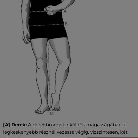
[A] Derék:
A derékbőséget a köldök magasságában, a
legkeskenyebb résznél vezesse végig, vízszintesen, két