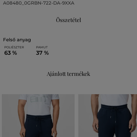
A08480_0GRBN-722-DA-9XXA
Összetétel
felső anyag
POLIÉSZTER
PAMUT
63 %
37 %
Ajánlott termékek