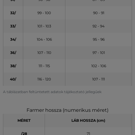
32/
99 - 100
90 - 91
33/
101 - 103
92 - 94
34/
104 - 106
95 - 96
36/
107 - 110
97 - 101
38/
111 - 115
102 - 106
40/
116 - 120
107 - 111
A táblázatban feltüntetett adatok tájékoztató jellegűek
Farmer hossza (numerikus méret)
MÉRET
LÁB HOSSZA (cm)
/28
71