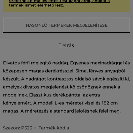
Szeretnék e-mailes értesítést kapni arról, amikor a
termék ismét elérhető lesz.
HASONLÓ TERMÉKEK MEGJELENÍTÉSE
Leírás
Divatos férfi melegítő nadrág. Egyenes maxinadrággal és
közepesen magas derékrésszel. Sima, fényes anyagból
készült. A nadrágot kontrasztos oldalsó sávok egészíti ki,
amelyek divatos megjelenést kölcsönöznek ennek a
modellnek. Elasztikus derékpánttal az extra
kényelemért. A modell L-es méretet visel és 182 cm
magas. A méretezés a standard jelölésnek felel meg.
Szezon: PS23
Termék kódja