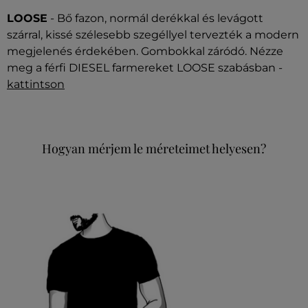
LOOSE
- Bő fazon, normál derékkal és levágott
szárral, kissé szélesebb szegéllyel tervezték a modern
megjelenés érdekében. Gombokkal záródó. Nézze
meg a férfi DIESEL farmereket LOOSE szabásban -
kattintson
Hogyan mérjem le méreteimet helyesen?