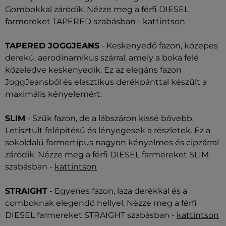
Gombokkal záródik. Nézze meg a férfi DIESEL
farmereket TAPERED szabásban -
kattintson
TAPERED JOGGJEANS
- Keskenyedő fazon, közepes
derekú, aerodinamikus szárral, amely a boka felé
közeledve keskenyedik. Ez az elegáns fazon
JoggJeansből és elasztikus derékpánttal készült a
maximális kényelemért.
SLIM
- Szűk fazon, de a lábszáron kissé bővebb.
Letisztult felépítésű és lényegesek a részletek. Ez a
sokoldalú farmertípus nagyon kényelmes és cipzárral
záródik. Nézze meg a férfi DIESEL farmereket SLIM
szabásban -
kattintson
STRAIGHT
- Egyenes fazon, laza derékkal és a
comboknak elegendő hellyel. Nézze meg a férfi
DIESEL farmereket STRAIGHT szabásban -
kattintson