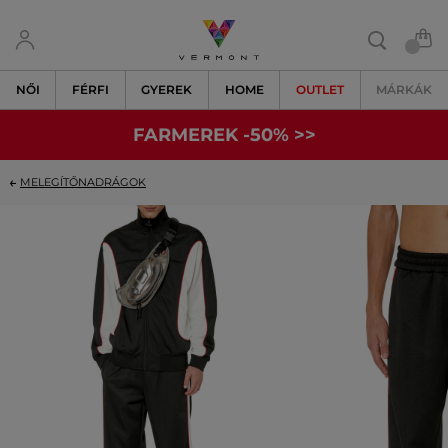
NŐI
FÉRFI
GYEREK
HOME
OUTLET
MÁRKÁK
FARMEREK -50% >>
MELEGÍTŐNADRÁGOK