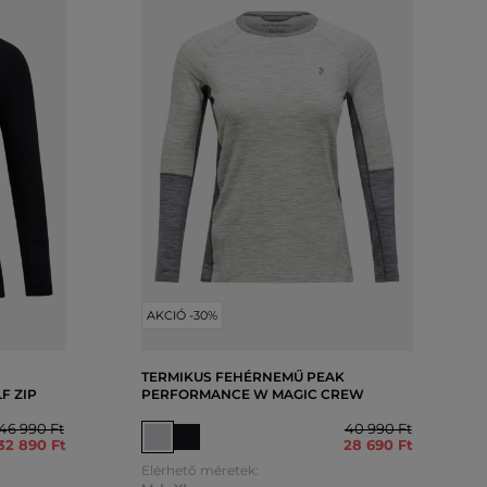
AKCIÓ -30%
TERMIKUS FEHÉRNEMŰ PEAK
F ZIP
PERFORMANCE W MAGIC CREW
46 990 Ft
40 990 Ft
32 890 Ft
28 690 Ft
Elérhető méretek: