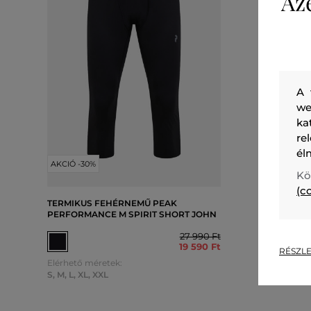
Az
A 
we
ka
re
él
AKCIÓ -30%
AKCIÓ -3
Kö
(c
TERMIKUS FEHÉRNEMŰ PEAK
TERMIKU
PERFORMANCE M SPIRIT SHORT JOHN
PERFORM
27 990 Ft
19 590 Ft
RÉSZLE
Elérhető méretek:
Elérhető 
S
,
M
,
L
,
XL
,
XXL
M
,
L
,
XL
,
X