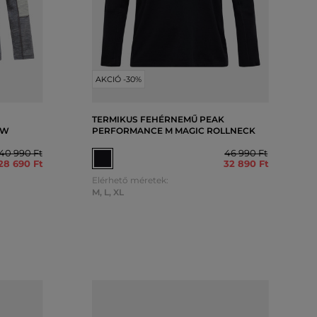
AKCIÓ -30%
TERMIKUS FEHÉRNEMŰ PEAK
EW
PERFORMANCE M MAGIC ROLLNECK
40 990 Ft
46 990 Ft
28 690 Ft
32 890 Ft
Elérhető méretek:
M
,
L
,
XL