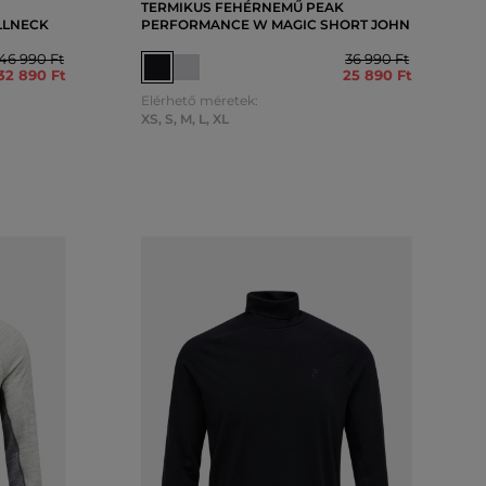
TERMIKUS FEHÉRNEMŰ PEAK
LLNECK
PERFORMANCE W MAGIC SHORT JOHN
46 990 Ft
36 990 Ft
32 890 Ft
25 890 Ft
Elérhető méretek:
XS
,
S
,
M
,
L
,
XL