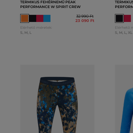
TERMIKUS FEHÉRNEMŰ PEAK
TERMIKU
PERFORMANCE W SPIRIT CREW
PERFORM
32 990 Ft
23 090 Ft
Elérhető méretek:
Elérhető 
S
,
M
,
L
S
,
M
,
L
,
XL