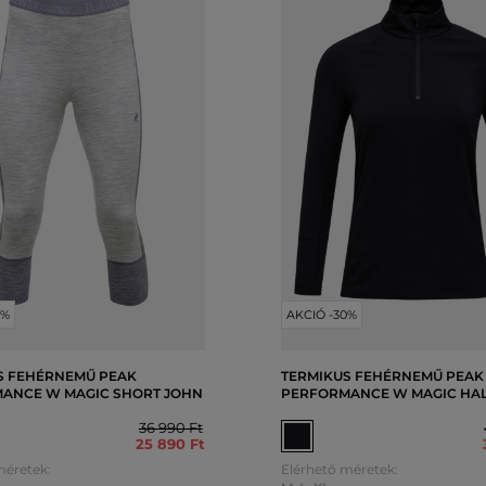
0%
AKCIÓ -30%
S FEHÉRNEMŰ PEAK
TERMIKUS FEHÉRNEMŰ PEAK
ANCE W MAGIC SHORT JOHN
PERFORMANCE W MAGIC HAL
36 990 Ft
25 890 Ft
méretek:
Elérhető méretek: