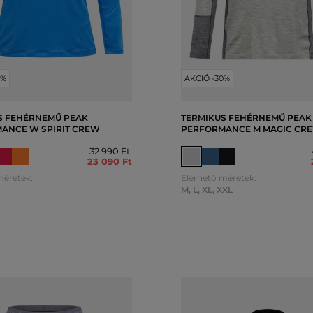
0%
AKCIÓ -30%
S FEHÉRNEMŰ PEAK
TERMIKUS FEHÉRNEMŰ PEAK
ANCE W SPIRIT CREW
PERFORMANCE M MAGIC CR
32 990 Ft
23 090 Ft
méretek:
Elérhető méretek:
M
,
L
,
XL
,
XXL