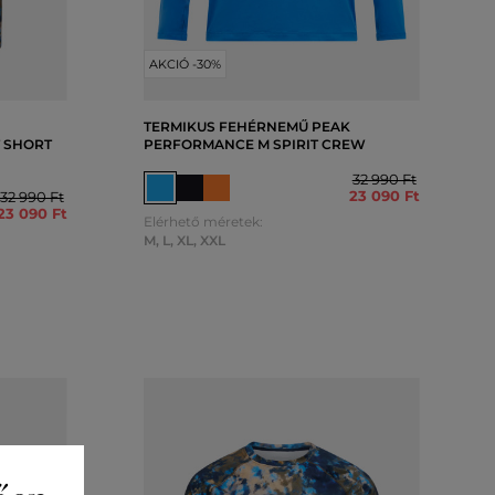
AKCIÓ -30%
TERMIKUS FEHÉRNEMŰ PEAK
 SHORT
PERFORMANCE M SPIRIT CREW
32 990 Ft
23 090 Ft
32 990 Ft
23 090 Ft
Elérhető méretek:
M
,
L
,
XL
,
XXL