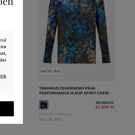
ően
rul
bra
at,
ási
AKCIÓ -30%
tik
TERMIKUS FEHÉRNEMŰ PEAK
ORT JOHN
PERFORMANCE M AOP SPIRIT CREW
27 990 Ft
36 990 Ft
19 590 Ft
25 890 Ft
Elérhető méretek:
M
,
L
,
XL
,
XXL