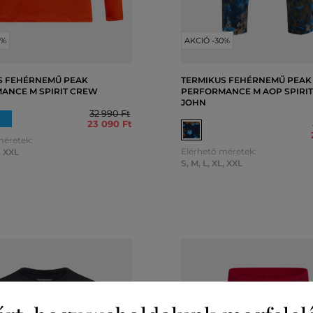
0%
AKCIÓ -30%
S FEHÉRNEMŰ PEAK
TERMIKUS FEHÉRNEMŰ PEAK
ANCE M SPIRIT CREW
PERFORMANCE M AOP SPIRIT
JOHN
32 990 Ft
23 090 Ft
méretek:
Elérhető méretek:
,
XXL
S
,
M
,
L
,
XL
,
XXL