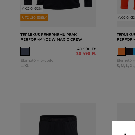
AKCIÓ -50%
UTOLSÓ ESÉLY
AKCIÓ -3
TERMIKUS FEHÉRNEMŰ PEAK
TERMIKU
PERFORMANCE W MAGIC CREW
PERFORM
40 990 Ft
20 490 Ft
Elérhető méretek:
Elérhető 
L
,
XL
S
,
M
,
L
,
XL