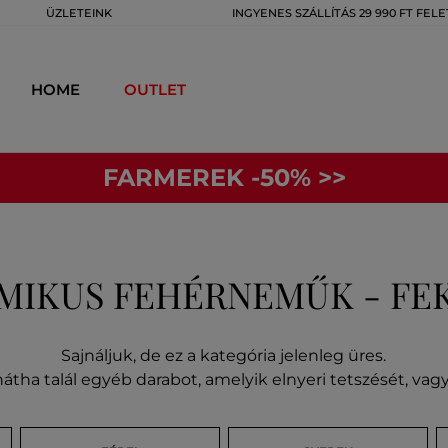
ÜZLETEINK
INGYENES SZÁLLÍTÁS 29 990 FT FELE
HOME
OUTLET
FARMEREK -50% >>
MIKUS FEHÉRNEMŰK - FE
Sajnáljuk, de ez a kategória jelenleg üres.
átha talál egyéb darabot, amelyik elnyeri tetszését, va