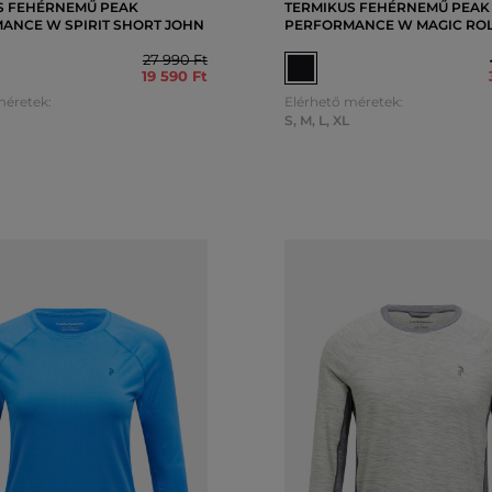
S FEHÉRNEMŰ PEAK
TERMIKUS FEHÉRNEMŰ PEAK
ANCE W SPIRIT SHORT JOHN
PERFORMANCE W MAGIC RO
27 990 Ft
19 590 Ft
méretek:
Elérhető méretek:
S
,
M
,
L
,
XL