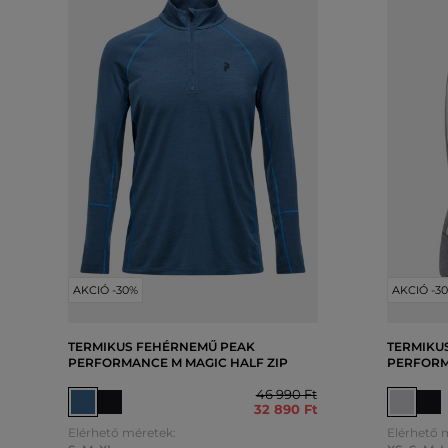
AKCIÓ -30%
AKCIÓ -3
TERMIKUS FEHÉRNEMŰ PEAK
TERMIKU
PERFORMANCE M MAGIC HALF ZIP
PERFORM
46 990 Ft
32 890 Ft
Elérhető méretek:
Elérhető 