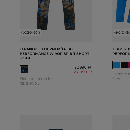
AKCIÓ -30%
AKCIÓ -3
TERMIKUS FEHÉRNEMŰ PEAK
TERMIKU
PERFORMANCE W AOP SPIRIT SHORT
PERFORM
JOHN
32 990 Ft
23 090 Ft
Elérhető 
Elérhető méretek:
S
,
M
,
L
XS
,
S
,
M
,
XL