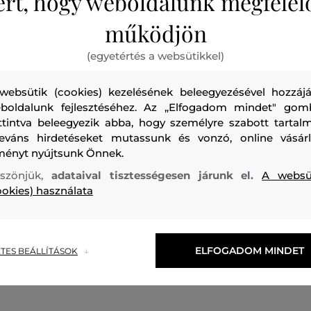
ért, hogy weboldalunk megfelel
működjön
(egyetértés a websütikkel)
websütik (cookies) kezelésének beleegyezésével hozzájá
boldalunk fejlesztéséhez. Az „Elfogadom mindet" gom
ttintva beleegyezik abba, hogy személyre szabott tartalm
leváns hirdetéseket mutassunk és vonzó, online vásárl
ményt nyújtsunk Önnek.
0%
AKCIÓ -30%
szönjük,
adataival tisztességesen járunk el.
A websü
ookies) használata
S FEHÉRNEMŰ PEAK
TERMIKUS FEHÉRNEMŰ PEAK
ANCE M SPIRIT CREW
PERFORMANCE W SPIRIT SH
32 990 Ft
23 090 Ft
ELFOGADOM MINDET
TES BEÁLLÍTÁSOK
méretek:
Elérhető méretek:
XL
XS
,
S
,
M
,
L