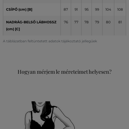
CSÍPŐ (cm) [B]
87
91
95
99
104
108
NADRÁG-BELSŐ LÁBHOSSZ
76
77
78
79
80
81
(cm) [C]
A táblázatban feltüntetett adatok tájékoztató jellegűek
Hogyan mérjem le méreteimet helyesen?