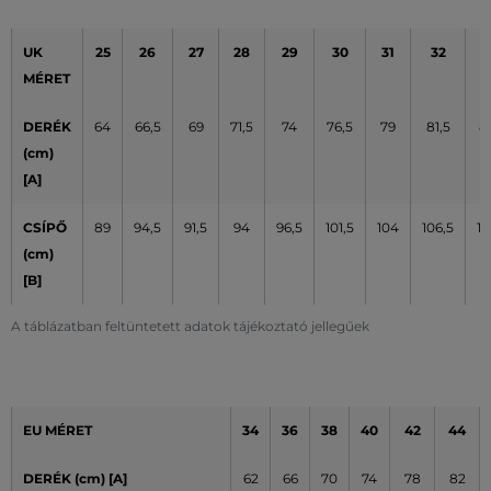
UK
25
26
27
28
29
30
31
32
3
MÉRET
DERÉK
64
66,5
69
71,5
74
76,5
79
81,5
8
(cm)
[A]
CSÍPŐ
89
94,5
91,5
94
96,5
101,5
104
106,5
10
(cm)
[B]
A táblázatban feltüntetett adatok tájékoztató jellegűek
EU MÉRET
34
36
38
40
42
44
DERÉK (cm) [A]
62
66
70
74
78
82