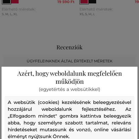
19 590 Ft
19
Elérhető méretek:
Elérhető méretek:
S
,
M
,
L
,
XL
XS
,
S
,
M
,
L
Recenziók
ÜGYFELEINKNEK ÁLTAL ÉRTÉKELT MÉRETEK
Azért, hogy weboldalunk megfelelően
A méret sokkal kisebb, mint amit
0
működjön
viselek
(egyetértés a websütikkel)
A méret egy kicsit kisebb, mint
0
amit viselek
A websütik (cookies) kezelésének beleegyezésével
hozzájárul weboldalunk fejlesztéséhez. Az
A méret megegyezik az általam
1
szokásosan viselt mérettel
„Elfogadom mindet" gombra kattintva beleegyezik
abba, hogy személyre szabott tartalmat, releváns
A méret egy kicsit nagyobb, mint
0
hirdetéseket mutassunk és vonzó, online vásárlási
amit általában viselek
élményt nyújtsunk Önnek.