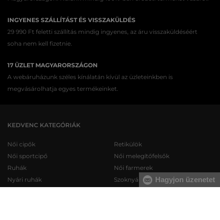
INGYENES SZÁLLÍTÁST ÉS VISSZAKÜLDÉS
29 990 Ft feletti szállítás mindig ingyenes, az áru visszaküldéséért
soha nem kell fizetnie.
17 ÜZLET MAGYARORSZÁGON
A webáruházunk széles kínálatán kívül az üzleteinkben is
megvásárolhatja egyes termékeinket.
KEDVENC KATEGÓRIÁK
Női cipők
Retikülök
Női sportcipő
Női melegítőfelsők
Ruhák
Női farmerek
Hagyjon üzenetet
Nyári ruhák
Szoknyák
Női fürdőruhák
Női fehérneműk
Férfi cipők
Férfi melegítőfelsők