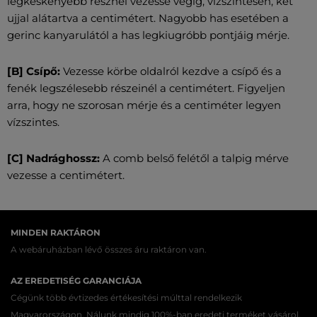
legkeskenyebb résznél vezesse végig, vízszintesen, két
ujjal alátartva a centimétert. Nagyobb has esetében a
gerinc kanyarulától a has legkiugróbb pontjáig mérje.
[B] Csípő:
Vezesse körbe oldalról kezdve a csípő és a
fenék legszélesebb részeinél a centimétert. Figyeljen
arra, hogy ne szorosan mérje és a centiméter legyen
vízszintes.
[C] Nadrághossz:
A comb belső felétől a talpig mérve
vezesse a centimétert.
MINDEN RAKTÁRON
A webáruházban lévő összes áru raktáron van.
AZ EREDETISÉG GARANCIÁJA
Cégünk több évtizedes értékesítési múlttal rendelkezik
Magyarországon. Nálunk mindig 100%-ban eredeti terméket vásárol.