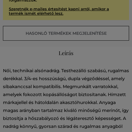
forgalmazzuk.
Szeretnék e-mailes értesítést kapni arról, amikor a
termék ismét elérhető lesz.
HASONLÓ TERMÉKEK MEGJELENÍTÉSE
Leírás
Női, technikai alsónadrág. Testhezálló szabású, rugalmas
derékkal. 3/4-es hosszúságú, dupla végződéssel, amely
síbakanccsal kompatibilis. Megmunkált varratokkal,
amelyek fokozott kopásállóságot biztosítanak. Hímzett
márkajellel és hátoldalán akasztóhurokkal. Anyaga
magas arányban tartalmaz kiváló minőségű merinót, így
biztosítja a hőszabályozó és légáteresztő képességet. A
nadrág könnyű, gyorsan szárad és rugalmas anyagból