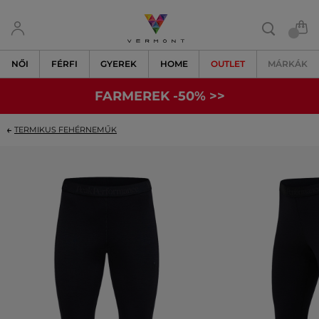
NŐI
FÉRFI
GYEREK
HOME
OUTLET
MÁRKÁK
FARMEREK -50% >>
TERMIKUS FEHÉRNEMŰK