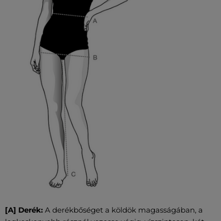
[A] Derék:
A derékbőséget a köldök magasságában, a