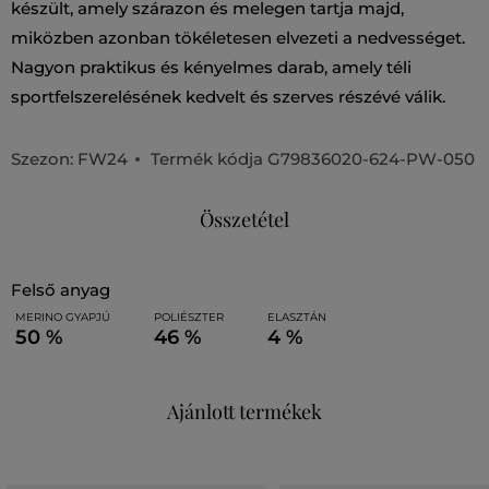
készült, amely szárazon és melegen tartja majd,
miközben azonban tökéletesen elvezeti a nedvességet.
Nagyon praktikus és kényelmes darab, amely téli
sportfelszerelésének kedvelt és szerves részévé válik.
Szezon: FW24
Termék kódja
G79836020-624-PW-050
Összetétel
felső anyag
MERINO GYAPJÚ
POLIÉSZTER
ELASZTÁN
50 %
46 %
4 %
Ajánlott termékek