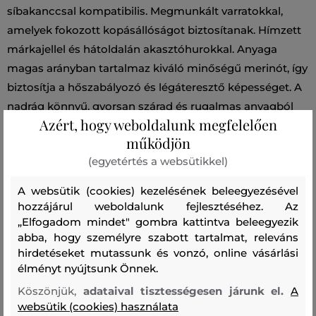
síbakanccsal kompatibilis. Megmunkált varratokkal,
amelyek fokozott kopásállóságot biztosítanak. Hímzett
márkajellel és hátoldalán akasztóhurokkal. Anyaga
magas arányban tartalmaz kiváló minőségű merinót, így
biztosítja a hőszabályozó és légáteresztő képességet. A
nadrág könnyű, gyorsan szárad és rugalmas anyagból
Azért, hogy weboldalunk megfelelően
készült, amely szárazon és melegen tartja majd,
működjön
miközben azonban tökéletesen elvezeti a nedvességet.
(egyetértés a websütikkel)
Nagyon praktikus és kényelmes darab, amely téli
sportfelszerelésének kedvelt és szerves részévé válik.
A websütik (cookies) kezelésének beleegyezésével
hozzájárul weboldalunk fejlesztéséhez. Az
„Elfogadom mindet" gombra kattintva beleegyezik
Szezon: FW24
Termék kódja
G79836010-624-PW-2N3
abba, hogy személyre szabott tartalmat, releváns
hirdetéseket mutassunk és vonzó, online vásárlási
Összetétel
élményt nyújtsunk Önnek.
Köszönjük,
adataival tisztességesen járunk el.
A
websütik (cookies) használata
felső anyag