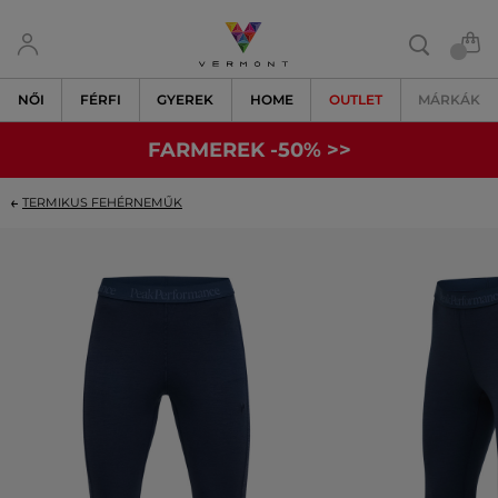
NŐI
FÉRFI
GYEREK
HOME
OUTLET
MÁRKÁK
FARMEREK -50% >>
TERMIKUS FEHÉRNEMŰK