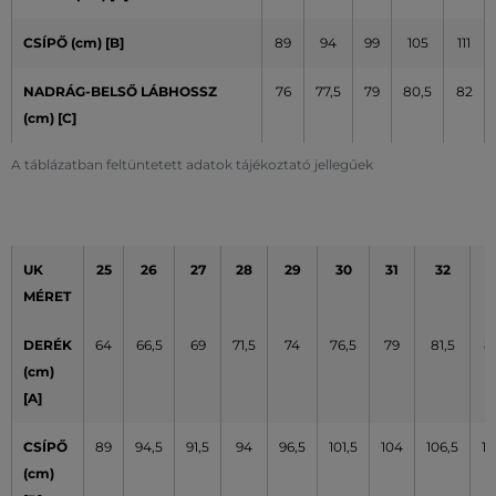
CSÍPŐ (cm)
[B]
89
94
99
105
111
NADRÁG-BELSŐ LÁBHOSSZ
76
77,5
79
80,5
82
(cm) [C]
A táblázatban feltüntetett adatok tájékoztató jellegűek
UK
25
26
27
28
29
30
31
32
3
MÉRET
DERÉK
64
66,5
69
71,5
74
76,5
79
81,5
8
(cm)
[A]
CSÍPŐ
89
94,5
91,5
94
96,5
101,5
104
106,5
10
(cm)