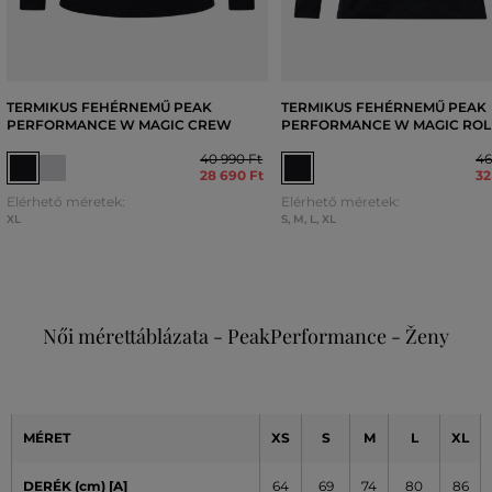
TERMIKUS FEHÉRNEMŰ PEAK
TERMIKUS FEHÉRNEMŰ PEAK
PERFORMANCE W MAGIC CREW
PERFORMANCE W MAGIC RO
40 990 Ft
46
28 690 Ft
32
Elérhető méretek:
Elérhető méretek:
XL
S
,
M
,
L
,
XL
Női mérettáblázata - PeakPerformance - Ženy
MÉRET
XS
S
M
L
XL
DERÉK (cm) [A]
64
69
74
80
86