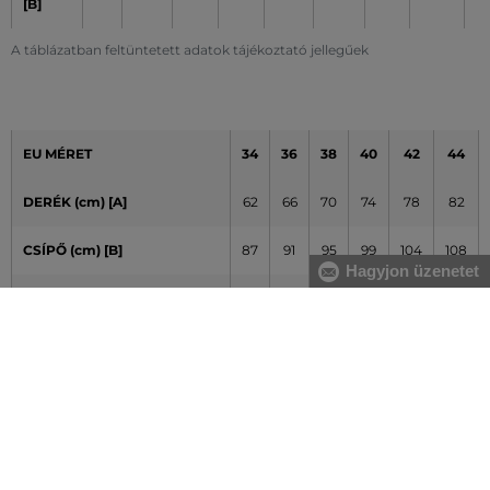
[B]
A táblázatban feltüntetett adatok tájékoztató jellegűek
EU MÉRET
34
36
38
40
42
44
DERÉK (cm) [A]
62
66
70
74
78
82
CSÍPŐ (cm) [B]
87
91
95
99
104
108
Hagyjon üzenetet
NADRÁG-BELSŐ LÁBHOSSZ
76
77
78
79
80
81
(cm) [C]
A táblázatban feltüntetett adatok tájékoztató jellegűek
Hogyan mérjem le méreteimet helyesen?