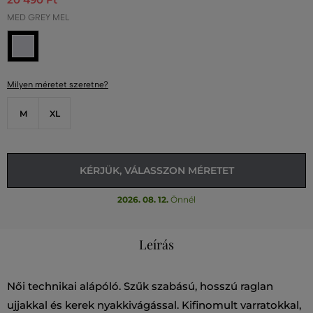
MED GREY MEL
Milyen méretet szeretne?
M
XL
KÉRJÜK, VÁLASSZON MÉRETET
2026. 08. 12.
Önnél
Leírás
Női technikai alápóló. Szűk szabású, hosszú raglan
ujjakkal és kerek nyakkivágással. Kifinomult varratokkal,