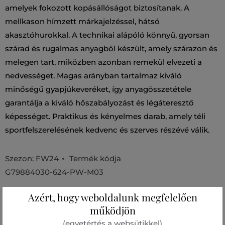
amelyek fokozott kopásállóságot biztosítanak. A
mellkason hímzett márkajelzéssel, hátsó
akasztóhurokkal. A technikai alápóló könnyű, gyorsan
szárad és rugalmas anyagból készült, amely szárazon és
melegen tart, miközben azonban remekül elvezeti a
nedvességet. Magas arányban tartalmaz kiváló
minőségű gyapjúkeveréket, így anyagösszetétele
garantálja a kiváló hőszabályozást és légáteresztő
képességet. Praktikus és kényelmes darab, amely téli
sportfelszerelésének kedvenc és szerves részévé válik.
Szezon: FW24
Termék kódja
G79884030-624-PW-M03
Azért, hogy weboldalunk megfelelően
Összetétel
működjön
(egyetértés a websütikkel)