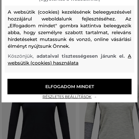
felső anyag
A websütik (cookies) kezelésének beleegyezésével
MERINO GYAPJÚ
POLIÉSZTER
ELASZTÁN
50 %
46 %
4 %
hozzájárul weboldalunk fejlesztéséhez. Az
„Elfogadom mindet" gombra kattintva beleegyezik
abba, hogy személyre szabott tartalmat, releváns
Ajánlott termékek
hirdetéseket mutassunk és vonzó, online vásárlási
élményt nyújtsunk Önnek.
Köszönjük,
adataival tisztességesen járunk el.
A
websütik (cookies) használata
ELFOGADOM MINDET
RÉSZLETES BEÁLLÍTÁSOK