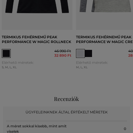
TERMIKUS FEHÉRNEMŰ PEAK
TERMIKUS FEHÉRNEMŰ PEAK
PERFORMANCE W MAGIC ROLLNECK
PERFORMANCE W MAGIC CR
46 990 Ft
40
32 890 Ft
28
Elérhető méretek:
Elérhető méretek:
S
,
M
,
L
,
XL
M
,
L
,
XL
Recenziók
ÜGYFELEINKNEK ÁLTAL ÉRTÉKELT MÉRETEK
A méret sokkal kisebb, mint amit
0
viselek