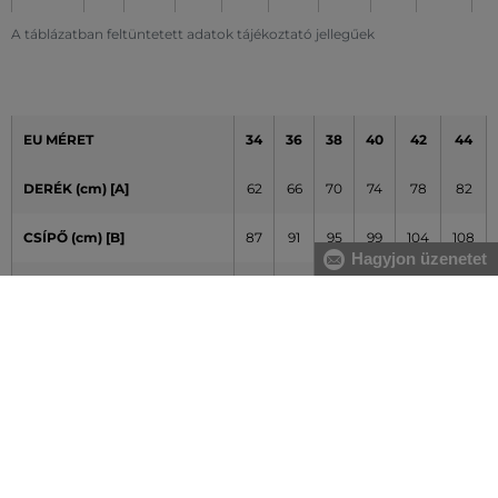
A táblázatban feltüntetett adatok tájékoztató jellegűek
EU MÉRET
34
36
38
40
42
44
DERÉK (cm) [A]
62
66
70
74
78
82
CSÍPŐ (cm) [B]
87
91
95
99
104
108
Hagyjon üzenetet
NADRÁG-BELSŐ LÁBHOSSZ
76
77
78
79
80
81
(cm) [C]
A táblázatban feltüntetett adatok tájékoztató jellegűek
Hogyan mérjem le méreteimet helyesen?