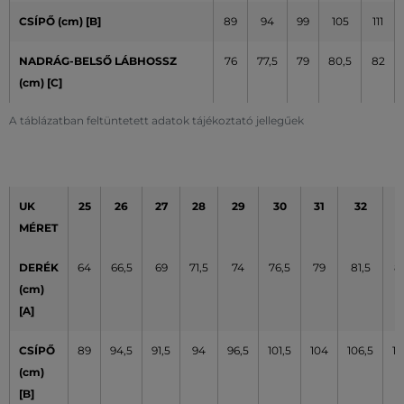
CSÍPŐ (cm)
[B]
89
94
99
105
111
NADRÁG-BELSŐ LÁBHOSSZ
76
77,5
79
80,5
82
(cm) [C]
A táblázatban feltüntetett adatok tájékoztató jellegűek
UK
25
26
27
28
29
30
31
32
3
MÉRET
DERÉK
64
66,5
69
71,5
74
76,5
79
81,5
8
(cm)
[A]
CSÍPŐ
89
94,5
91,5
94
96,5
101,5
104
106,5
10
(cm)
[B]