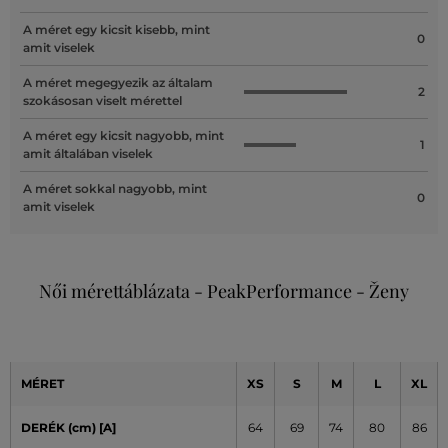
A méret egy kicsit kisebb, mint
0
amit viselek
A méret megegyezik az általam
2
szokásosan viselt mérettel
A méret egy kicsit nagyobb, mint
1
amit általában viselek
A méret sokkal nagyobb, mint
0
amit viselek
Női mérettáblázata - PeakPerformance - Ženy
MÉRET
XS
S
M
L
XL
DERÉK (cm) [A]
64
69
74
80
86