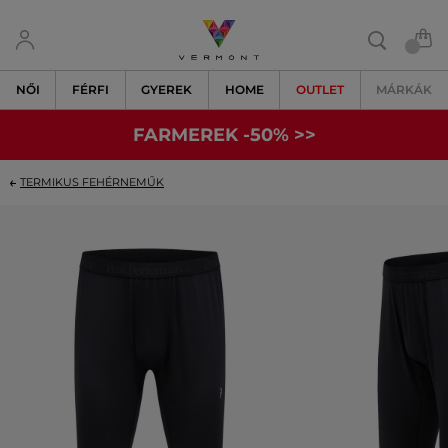
NŐI
FÉRFI
GYEREK
HOME
OUTLET
MÁRKÁK
FARMEREK -50% >>
TERMIKUS FEHÉRNEMŰK