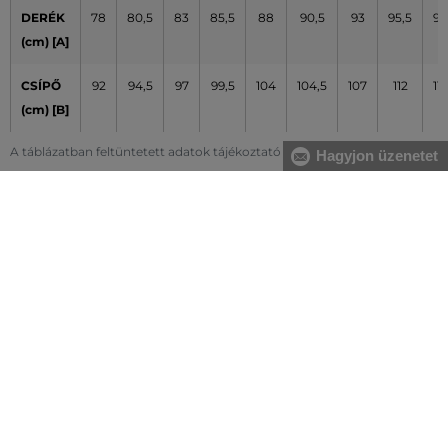
DERÉK
78
80,5
83
85,5
88
90,5
93
95,5
98
(cm) [A]
CSÍPŐ
92
94,5
97
99,5
104
104,5
107
112
117
(cm) [B]
A táblázatban feltüntetett adatok tájékoztató jellegűek
Hagyjon üzenetet
Hogyan mérjem le méreteimet helyesen?