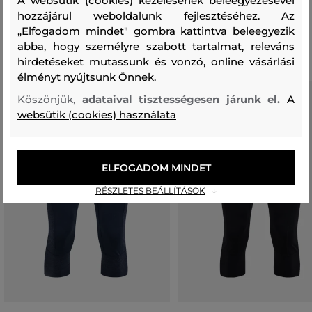
A websütik (cookies) kezelésének beleegyezésével
hozzájárul weboldalunk fejlesztéséhez. Az
„Elfogadom mindet" gombra kattintva beleegyezik
Ajánlott termékek
abba, hogy személyre szabott tartalmat, releváns
hirdetéseket mutassunk és vonzó, online vásárlási
élményt nyújtsunk Önnek.
Köszönjük,
adataival tisztességesen járunk el.
A
websütik (cookies) használata
ELFOGADOM MINDET
RÉSZLETES BEÁLLÍTÁSOK