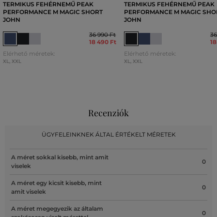
TERMIKUS FEHÉRNEMŰ PEAK
TERMIKUS FEHÉRNEMŰ PEAK
PERFORMANCE M MAGIC SHORT
PERFORMANCE M MAGIC SHO
JOHN
JOHN
36 990 Ft
36
18 490 Ft
18
Elérhető méretek:
Elérhető méretek:
XL
,
XXL
XL
,
XXL
Recenziók
ÜGYFELEINKNEK ÁLTAL ÉRTÉKELT MÉRETEK
A méret sokkal kisebb, mint amit
0
viselek
A méret egy kicsit kisebb, mint
0
amit viselek
A méret megegyezik az általam
0