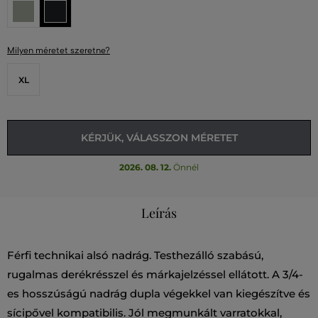
Milyen méretet szeretne?
XL
KÉRJÜK, VÁLASSZON MÉRETET
2026. 08. 12.
Önnél
Leírás
Férfi technikai alsó nadrág. Testhezálló szabású,
rugalmas derékrésszel és márkajelzéssel ellátott. A 3/4-
es hosszúságú nadrág dupla végekkel van kiegészítve és
sícipővel kompatibilis. Jól megmunkált varratokkal,