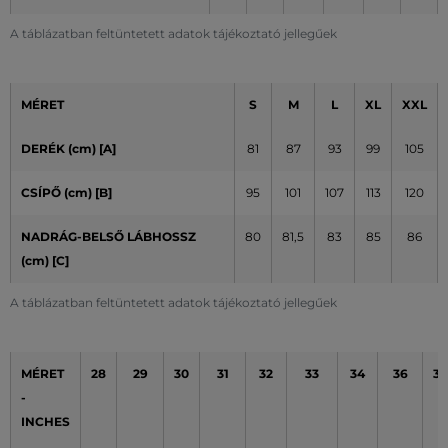
A táblázatban feltüntetett adatok tájékoztató jellegűek
MÉRET
S
M
L
XL
XXL
DERÉK (cm) [A]
81
87
93
99
105
CSÍPŐ (cm) [B]
95
101
107
113
120
NADRÁG-BELSŐ LÁBHOSSZ
80
81,5
83
85
86
(cm) [C]
A táblázatban feltüntetett adatok tájékoztató jellegűek
MÉRET
28
29
30
31
32
33
34
36
38
-
INCHES