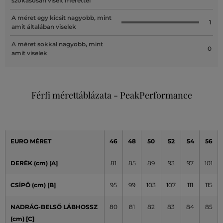
szokásosan viselt mérettel
A méret egy kicsit nagyobb, mint
1
amit általában viselek
A méret sokkal nagyobb, mint
0
amit viselek
Férfi mérettáblázata - PeakPerformance
EURO MÉRET
46
48
50
52
54
56
DERÉK (cm) [A]
81
85
89
93
97
101
CSÍPŐ (cm)
[B]
95
99
103
107
111
115
NADRÁG-BELSŐ LÁBHOSSZ
80
81
82
83
84
85
(cm)
[C]