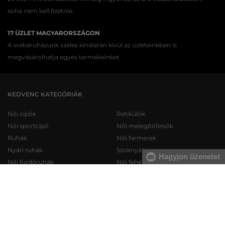
soha nem kell fizetnie.
17 ÜZLET MAGYARORSZÁGON
A webáruházunk széles kínálatán kívül az üzleteinkben is
megvásárolhatja egyes termékeinket.
KEDVENC KATEGÓRIÁK
Női cipők
Retikülök
Női sportcipő
Női melegítőfelsők
Ruhák
Női farmerek
Nyári ruhák
Szoknyák
Hagyjon üzenetet
Női fürdőruhák
Női fehérneműk
Férfi cipők
Férfi melegítőfelsők
Férfi sportcipő
Férfi melegítőnadrágok
Férfi farmerek
Férfi pulóverek
Férfi rövidnadrágok
Férfi ingek