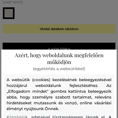
SHINY WHITE
Utolsó darabok raktáron
A KOSÁRBA
Azért, hogy weboldalunk megfelelően
működjön
Holnapután
Önnél
(egyetértés a websütikkel)
A websütik (cookies) kezelésének beleegyezésével
hozzájárul weboldalunk fejlesztéséhez. Az
Termék kódja
2341-0-HH-111-0
„Elfogadom mindet" gombra kattintva beleegyezik
abba, hogy személyre szabott tartalmat, releváns
Összetétel
hirdetéseket mutassunk és vonzó, online vásárlási
élményt nyújtsunk Önnek.
Köszönjük,
adataival tisztességesen járunk el.
A