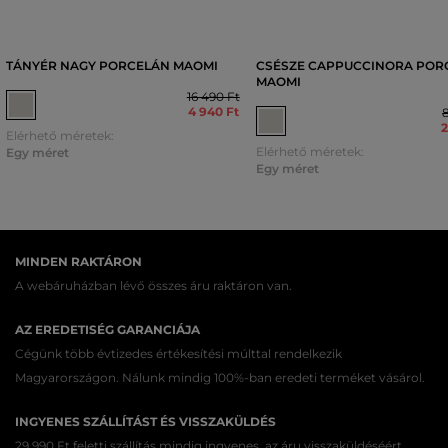
TÁNYÉR NAGY PORCELÁN MAOMI
CSÉSZE CAPPUCCINORA POR
MAOMI
16 490 Ft
4 940 Ft
8
2
Elérhető méretek:
Elérhető méretek:
Egy méret
Egy méret
MINDEN RAKTÁRON
A webáruházban lévő összes áru raktáron van.
AZ EREDETISÉG GARANCIÁJA
Cégünk több évtizedes értékesítési múlttal rendelkezik
Magyarországon. Nálunk mindig 100%-ban eredeti terméket vásárol.
INGYENES SZÁLLÍTÁST ÉS VISSZAKÜLDÉS
29 990 Ft feletti szállítás mindig ingyenes, az áru visszaküldéséért