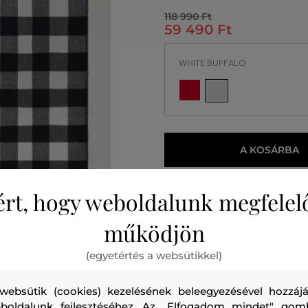
118 990 Ft
59 490 Ft
WHITE BUFFALO
A KOSÁRBA
2026. 08. 11.
Önnél
ért, hogy weboldalunk megfelel
működjön
(egyetértés a websütikkel)
websütik (cookies) kezelésének beleegyezésével hozzájá
boldalunk fejlesztéséhez. Az „Elfogadom mindet" gom