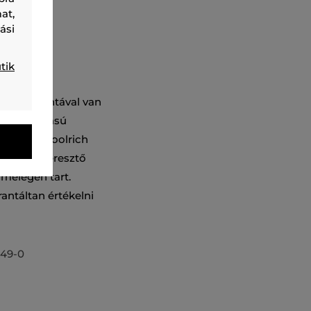
at,
ási
tik
kockás mintával van
us kialakítású
 amelyen Woolrich
lis légáteresztő
melegen tart.
antáltan értékelni
49-0