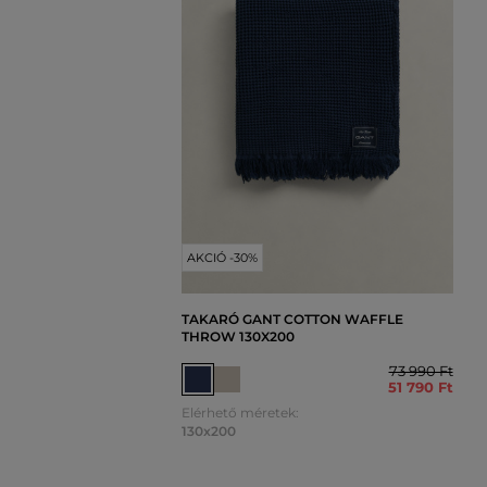
AKCIÓ -30%
TAKARÓ GANT COTTON WAFFLE
THROW 130X200
73 990 Ft
51 790 Ft
Elérhető méretek:
130x200