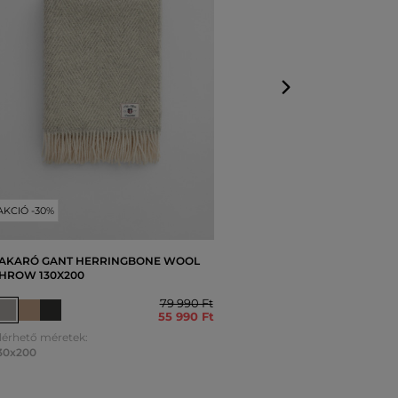
Elérhető mérete
130x200
AKCIÓ -30%
AKARÓ GANT HERRINGBONE WOOL
HROW 130X200
79 990 Ft
55 990 Ft
lérhető méretek:
30x200