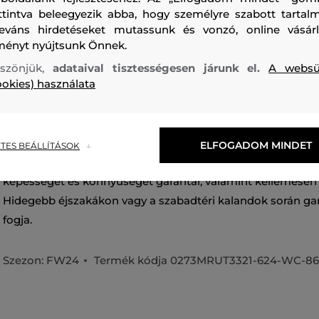
ttintva beleegyezik abba, hogy személyre szabott tartalm
leváns hirdetéseket mutassunk és vonzó, online vásárl
ményt nyújtsunk Önnek.
szönjük,
adataival tisztességesen járunk el.
A websü
ookies) használata
Kétoldalú, gyapjúból készült takaró, amely hagyományos 
ellátva. Az egyszínű oldalsó varrásokkal ellátott és klasszik
darabot a jobb alsó sarokban kontrasztos címke egészíti,
ELFOGADOM MINDET
TES BEÁLLÍTÁSOK
logó található. A 100%-ban gyapjúból készült anyag maximá
képességet és könnyűséget garantál, valamint kellemesen 
Hidegebb éjszakákon vagy a szabadtéri kalandok során gar
fogja.
Szezon: FW24
Termék kódja
0273MRUT3321-624-WC-86