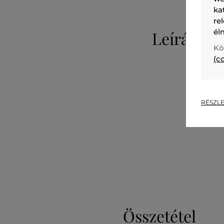
ka
re
él
Leírás
Kö
(c
RÉSZLE
Összetétel