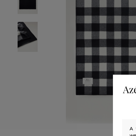
Az
A 
we