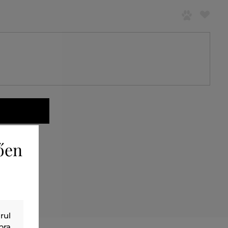
ően
rul
bra