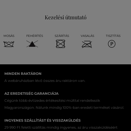
Kezelési útmutató
MOSÁS
FEHÉRÍTÉS
SZÁRÍTÁS
VASALÁS
TISZTÍTÁS
MINDEN RAKTÁRON
A webáruházban lévő összes áru raktáron van.
AZ EREDETISÉG GARANCIÁJA
Cégünk több évtizedes értékesítési múlttal rendelkezik
Magyarországon. Nálunk mindig 100%-ban eredeti terméket vásárol.
INGYENES SZÁLLÍTÁST ÉS VISSZAKÜLDÉS
29 990 Ft feletti szállítás mindig ingyenes, az áru visszaküldéséért