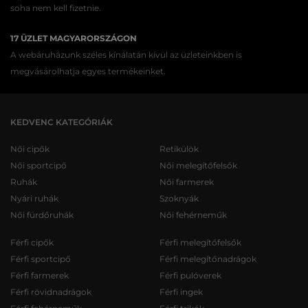
soha nem kell fizetnie.
17 ÜZLET MAGYARORSZÁGON
A webáruházunk széles kínálatán kívül az üzleteinkben is
megvásárolhatja egyes termékeinket.
KEDVENC KATEGÓRIÁK
Női cipők
Retikülök
Női sportcipő
Női melegítőfelsők
Ruhák
Női farmerek
Nyári ruhák
Szoknyák
Női fürdőruhák
Női fehérneműk
Férfi cipők
Férfi melegítőfelsők
Férfi sportcipő
Férfi melegítőnadrágok
Férfi farmerek
Férfi pulóverek
Férfi rövidnadrágok
Férfi ingek