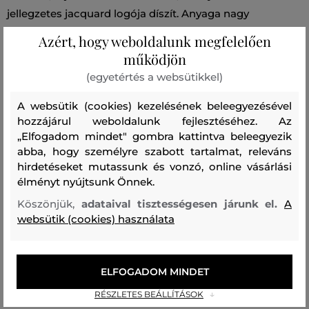
jellegzetes jacquard logója díszít. Anyaga nagy
százalékban tartalmaz gyapjút, így tökéletes
Azért, hogy weboldalunk megfelelően
könnyűséget garantál és kellemesen melegen tart. A
működjön
takaró légáteresztő, nem gyűrődik és nem szívja
(egyetértés a websütikkel)
magába a szagokat. Nagyon stílusos és ízléses
A websütik (cookies) kezelésének beleegyezésével
kiegészítő, amely otthonának bármely pontján megállja
hozzájárul weboldalunk fejlesztéséhez. Az
majd helyét. Méretek: 130 x 180 cm.
„Elfogadom mindet" gombra kattintva beleegyezik
abba, hogy személyre szabott tartalmat, releváns
Szezon: SS25
Termék kódja
hirdetéseket mutassunk és vonzó, online vásárlási
élményt nyújtsunk Önnek.
853102402-325-GH-160-130x180
Köszönjük,
adataival tisztességesen járunk el.
A
websütik (cookies) használata
Összetétel
felső anyag
ELFOGADOM MINDET
GYAPJÚ
AKRIL, MODAKRIL
POLIAMID
60 %
25 %
15 %
RÉSZLETES BEÁLLÍTÁSOK