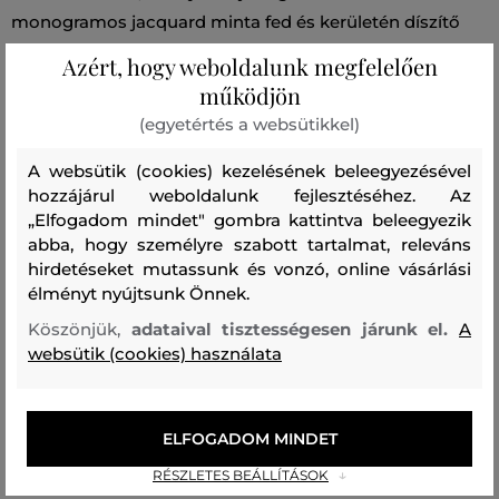
monogramos jacquard minta fed és kerületén díszítő
varrással van ellátva. A 100%-ban gyapjúból készült
Azért, hogy weboldalunk megfelelően
anyag tökéletes könnyedséget garantál és kellemesen
működjön
melegen tart. A takaró légáteresztő, nem gyűrődik és
(egyetértés a websütikkel)
nem szívja magába a szagokat. Nagyon stílusos és
A websütik (cookies) kezelésének beleegyezésével
ízléses kiegészítő, amely otthonának bármely pontján
hozzájárul weboldalunk fejlesztéséhez. Az
megállja majd helyét. Méretek: 130 x 180 cm.
„Elfogadom mindet" gombra kattintva beleegyezik
abba, hogy személyre szabott tartalmat, releváns
Szezon: SS25
Termék kódja
hirdetéseket mutassunk és vonzó, online vásárlási
élményt nyújtsunk Önnek.
853102102-325-GH-277-130x180
Köszönjük,
adataival tisztességesen járunk el.
A
websütik (cookies) használata
Összetétel
felső anyag
ELFOGADOM MINDET
GYAPJÚ
100 %
RÉSZLETES BEÁLLÍTÁSOK