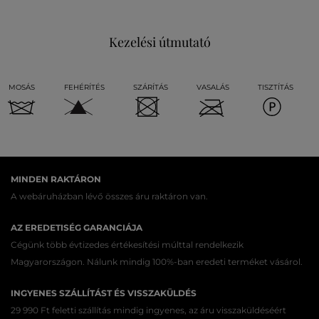
Kezelési útmutató
MOSÁS
FEHÉRÍTÉS
SZÁRÍTÁS
VASALÁS
TISZTÍTÁS
MINDEN RAKTÁRON
A webáruházban lévő összes áru raktáron van.
AZ EREDETISÉG GARANCIÁJA
Cégünk több évtizedes értékesítési múlttal rendelkezik
Magyarországon. Nálunk mindig 100%-ban eredeti terméket vásárol.
INGYENES SZÁLLÍTÁST ÉS VISSZAKÜLDÉS
29 990 Ft feletti szállítás mindig ingyenes, az áru visszaküldéséért