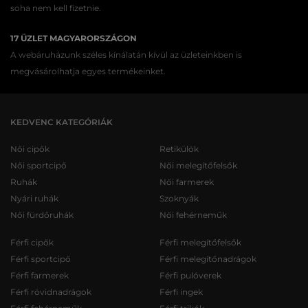
soha nem kell fizetnie.
17 ÜZLET MAGYARORSZÁGON
A webáruházunk széles kínálatán kívül az üzleteinkben is
megvásárolhatja egyes termékeinket.
KEDVENC KATEGÓRIÁK
Női cipők
Retikülök
Női sportcipő
Női melegítőfelsők
Ruhák
Női farmerek
Nyári ruhák
Szoknyák
Női fürdőruhák
Női fehérneműk
Férfi cipők
Férfi melegítőfelsők
Férfi sportcipő
Férfi melegítőnadrágok
Férfi farmerek
Férfi pulóverek
Férfi rövidnadrágok
Férfi ingek