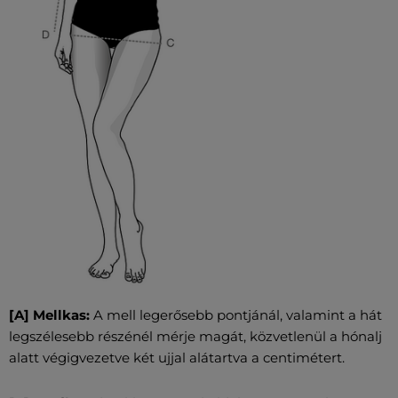
[A] Mellkas:
A mell legerősebb pontjánál, valamint a hát
legszélesebb részénél mérje magát, közvetlenül a hónalj
alatt végigvezetve két ujjal alátartva a centimétert.