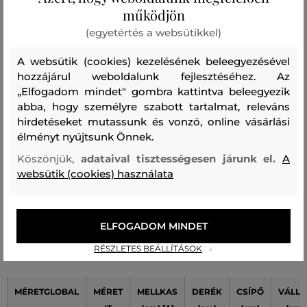
1
működjön
szokásosan viselt mérettel
(egyetértés a websütikkel)
A méret egy kicsit nagyobb, mint
0
amit általában viselek
A websütik (cookies) kezelésének beleegyezésével
A méret sokkal nagyobb, mint
hozzájárul weboldalunk fejlesztéséhez. Az
0
amit viselek
„Elfogadom mindet" gombra kattintva beleegyezik
abba, hogy személyre szabott tartalmat, releváns
hirdetéseket mutassunk és vonzó, online vásárlási
élményt nyújtsunk Önnek.
Szín
Méret:
Hogy áll?: A méret megegyezik az általam
46
szokásosan viselt mérettel
Köszönjük,
adataival tisztességesen járunk el.
A
websütik (cookies) használata
Zsuzsa T.
ELFOGADOM MINDET
Női mérettáblázata Karl Lagerfeld
RÉSZLETES BEÁLLÍTÁSOK
MÉRETGLOBAL
MÉRET
MELLKAS
DERÉK
CSÍPŐ
VÁLLA