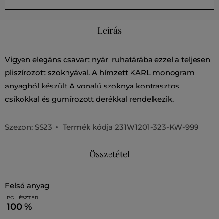
Leírás
Vigyen elegáns csavart nyári ruhatárába ezzel a teljesen
pliszírozott szoknyával. A hímzett KARL monogram
anyagból készült A vonalú szoknya kontrasztos
csíkokkal és gumírozott derékkal rendelkezik.
Szezon: SS23
Termék kódja
231W1201-323-KW-999
Összetétel
felső anyag
POLIÉSZTER
100 %