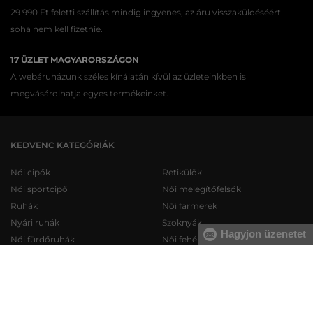
29 990 Ft feletti szállítás mindig ingyenes, az áru visszaküldéséért
soha nem kell fizetnie.
17 ÜZLET MAGYARORSZÁGON
A webáruházunk széles kínálatán kívül az üzleteinkben is
megvásárolhatja egyes termékeinket.
KEDVENC KATEGÓRIÁK
Női cipők
Retikülök
Női sportcipő
Női melegítőfelsők
Ruhák
Női farmerek
Nyári ruhák
Szoknyák
Hagyjon üzenetet
Női fürdőruhák
Női fehérneműk
Férfi cipők
Férfi melegítőfelsők
Férfi sportcipő
Férfi melegítőnadrágok
Férfi farmerek
Férfi pulóverek