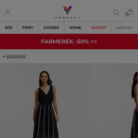
NŐI
FÉRFI
GYEREK
HOME
OUTLET
MÁRKÁK
FARMEREK -50% >>
SZOKNYÁK