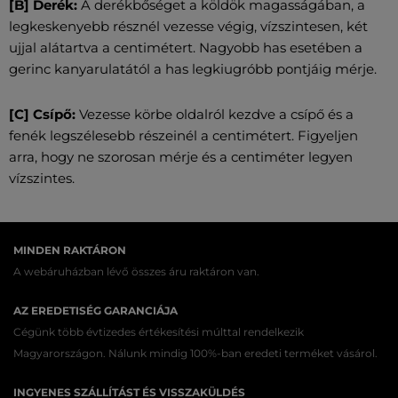
[B] Derék:
A derékbőséget a köldök magasságában, a
legkeskenyebb résznél vezesse végig, vízszintesen, két
ujjal alátartva a centimétert. Nagyobb has esetében a
gerinc kanyarulatától a has legkiugróbb pontjáig mérje.
[C] Csípő:
Vezesse körbe oldalról kezdve a csípő és a
fenék legszélesebb részeinél a centimétert. Figyeljen
arra, hogy ne szorosan mérje és a centiméter legyen
vízszintes.
MINDEN RAKTÁRON
A webáruházban lévő összes áru raktáron van.
AZ EREDETISÉG GARANCIÁJA
Cégünk több évtizedes értékesítési múlttal rendelkezik
Magyarországon. Nálunk mindig 100%-ban eredeti terméket vásárol.
INGYENES SZÁLLÍTÁST ÉS VISSZAKÜLDÉS