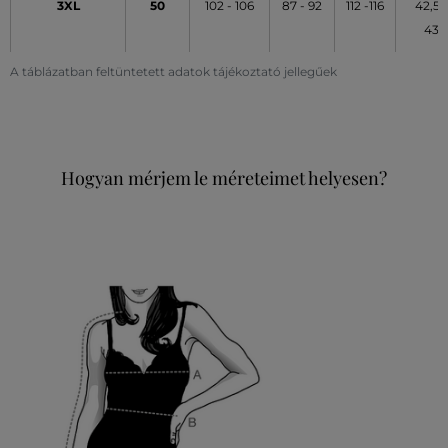
3XL
50
102 - 106
87 - 92
112 -116
42,5 -
43
A táblázatban feltüntetett adatok tájékoztató jellegűek
Hogyan mérjem le méreteimet helyesen?