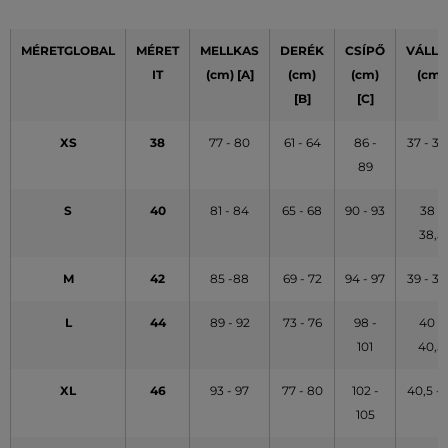
MÉRETGLOBAL
MÉRET
MELLKAS
DERÉK
CSÍPŐ
VÁLLA
IT
(cm) [A]
(cm)
(cm)
(cm)
[B]
[C]
XS
38
77 - 80
61 - 64
86 -
37 - 37
89
S
40
81 - 84
65 - 68
90 - 93
38 -
38,5
M
42
85 -88
69 - 72
94 - 97
39 - 39
L
44
89 - 92
73 - 76
98 -
40 -
101
40,5
XL
46
93 - 97
77 - 80
102 -
40,5 - 
105