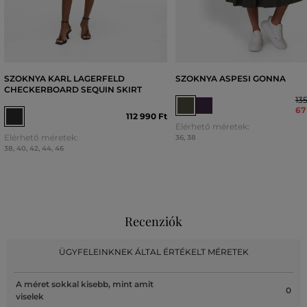
SZOKNYA KARL LAGERFELD
SZOKNYA ASPESI GONNA
CHECKERBOARD SEQUIN SKIRT
13
67
112 990 Ft
Elérhető méretek:
Elérhető méretek:
36
,
38
38
,
40
,
42
,
44
,
46
Recenziók
ÜGYFELEINKNEK ÁLTAL ÉRTÉKELT MÉRETEK
A méret sokkal kisebb, mint amit
0
viselek