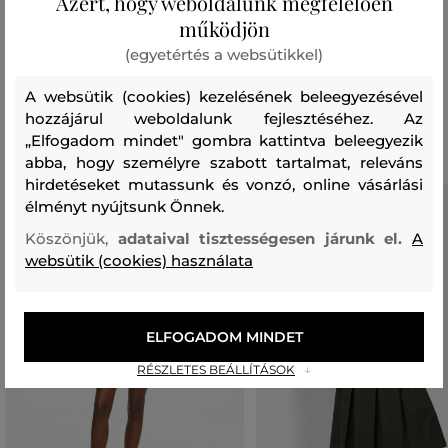
Azért, hogy weboldalunk megfelelően
felső anyag
működjön
POLIÉSZTER
POLIURETÁN
100 %
100 %
(egyetértés a websütikkel)
A websütik (cookies) kezelésének beleegyezésével
Ajánlott termékek
hozzájárul weboldalunk fejlesztéséhez. Az
„Elfogadom mindet" gombra kattintva beleegyezik
abba, hogy személyre szabott tartalmat, releváns
hirdetéseket mutassunk és vonzó, online vásárlási
élményt nyújtsunk Önnek.
Köszönjük,
adataival tisztességesen járunk el.
A
websütik (cookies) használata
ELFOGADOM MINDET
RÉSZLETES BEÁLLÍTÁSOK