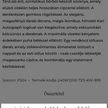
Térd alá érő, szintetikus bőrből készült szoknya, amely
elülső oldalán teljes hosszában cipzárral ellátott. A
derékrészen gombos rögzítéssel. Az elegáns,
magasfényű darab decens, mégis ikonikus, hímzett Karl
Autograph logóval van kiegészítve, amely exkluzivitást
kölcsönöz a darabnak. A maximális viselési kényelem
érdekében puha béléssel ellátott. Egy rendkívül stílusos
darab, amely zökkenőmentes átmenetet biztosít a
nappali és az esti stílus között - csak cserélje lábbelijét
magassarkú cipőre, és kombinálja egy statement
kézitáskával.
Szezon: PS24
Termék kódja
240W1200-723-KW-999
Összetétel