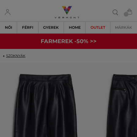
NŐI
FÉRFI
GYEREK
HOME
OUTLET
MÁRKÁK
FARMEREK -50% >>
SZOKNYÁK