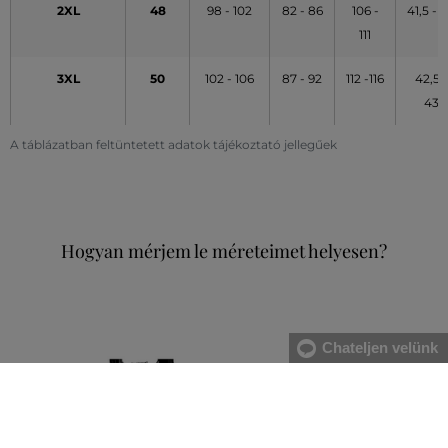
2XL
48
98 - 102
82 - 86
106 -
41,5 - 
111
3XL
50
102 - 106
87 - 92
112 -116
42,5 -
43
A táblázatban feltüntetett adatok tájékoztató jellegűek
Hogyan mérjem le méreteimet helyesen?
Chateljen velünk